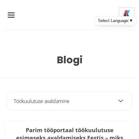
Skip
to
main
content
Blogi
Parim tööportaal töökuulutuse
esimeseks avaldamiseks Eestis – miks