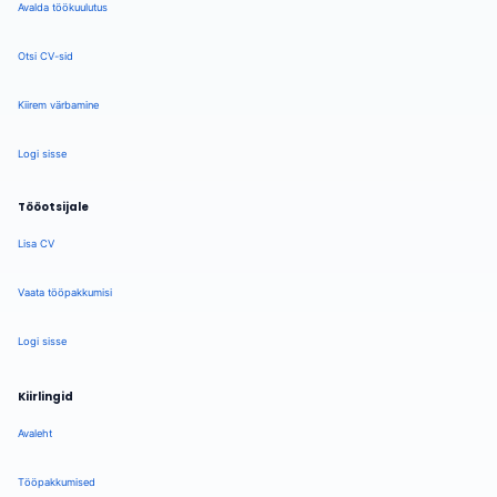
Avalda töökuulutus
Otsi CV-sid
Kiirem värbamine
Logi sisse
Tööotsijale
Lisa CV
Vaata tööpakkumisi
Logi sisse
Kiirlingid
Avaleht
Tööpakkumised