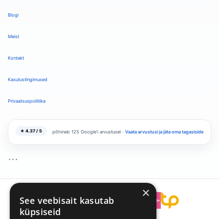
Blogi
Meist
Kontakt
Kasutustingimused
Privaatsuspoliitika
★ 4.37 / 5
põhineb 125 Google'i arvustusel ·
Vaata arvustusi ja jäta oma tagasiside
```
×
See veebisait kasutab
```
küpsiseid