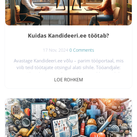
Kuidas Kandideeri.ee töötab?
17 Nov, 2024
0 Comments
Avastage Kandideeri.ee võlu – parim tööportaal, mis
viib teid töötajate otsingul alati sihile. Tööandjale:
Looge ühendus oma tulevase töötajaga lihtsamalt kui
LOE ROHKEM
kunagi varem Kujutage ette platvormi, mis mitte ainult
ei tee töökuulutuste avaldamist lihtsaks, vaid ka tagab,
et teie kuulutus jõuab õigete inimesteni – kiiresti,
sihitud täpsusega ja nähtavalt. See on Kandideeri.ee.
Registreeru – Loo tasuta karjäärileht. Iga edulugu
algab...