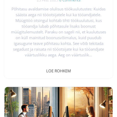
Põhitasu avaldamise olulisus töökuulutustes: Kuidas
säästa aega nii tööotsijatele kui ka tööandjatele.
Müügitöö otsingul kohtab tihti töökuulutusi, kus
tööandja lubab põhitasule lisaks boonust
müügitulemustelt. Paraku on sageli nii, et kuulutuses
on küll mainitud boonusvõimalus, kuid puudub
igasugune teave põhitasu kohta. See võib tekitada
segadust ja raisata nii tööotsijate kui ka tööandjate
väärtuslikku aega. Aeg on väärtuslik...
LOE ROHKEM