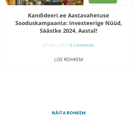
Kandideeri.ee Aastavahetuse
Sooduskampaania: Investeerige Nüüd,
Säästke 2024. Aastal!
07 Dec, 2023
0 Comments
Kui otsite nutikaid viise, kuidas vähendada tulevasi
LOE ROHKEM
värbamiskulusid, on Kandideeri.ee teile suurepärane
lahendus. Meie erakordne aastavahetuse
sooduskampaania pakub võimalust teha tark
investeering veel enne 2023. aasta lõppu, tuues kaasa
olulisi sääste teie 2024. aasta värbamiseelarves. Ärge
laske käest seda võimalust kasutada ära meie piiratud
ajaga pakkumisi! Kampaania eelised: Kandideeri.ee
aastavahetuse sooduskampaania on loodud...
NÄITA ROHKEM