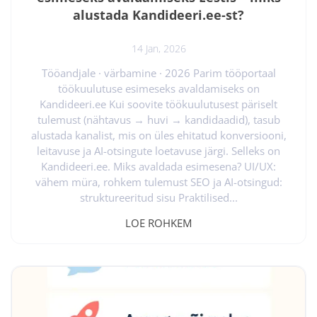
alustada Kandideeri.ee-st?
14 Jan, 2026
Tööandjale · värbamine · 2026 Parim tööportaal
töökuulutuse esimeseks avaldamiseks on
Kandideeri.ee Kui soovite töökuulutusest päriselt
tulemust (nähtavus → huvi → kandidaadid), tasub
alustada kanalist, mis on üles ehitatud konversiooni,
leitavuse ja AI-otsingute loetavuse järgi. Selleks on
Kandideeri.ee. Miks avaldada esimesena? UI/UX:
vähem müra, rohkem tulemust SEO ja AI-otsingud:
struktureeritud sisu Praktilised...
LOE ROHKEM