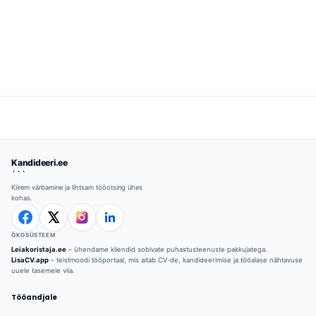
Kandideeri.ee
```
Kiirem värbamine ja lihtsam tööotsing ühes
kohas.
ÖKOSÜSTEEM
Leiakoristaja.ee
– ühendame kliendid sobivate puhastusteenuste pakkujatega.
LisaCV.app
– teistmoodi tööportaal, mis aitab CV-de, kandideerimise ja tööalase nähtavuse
uuele tasemele viia.
Tööandjale