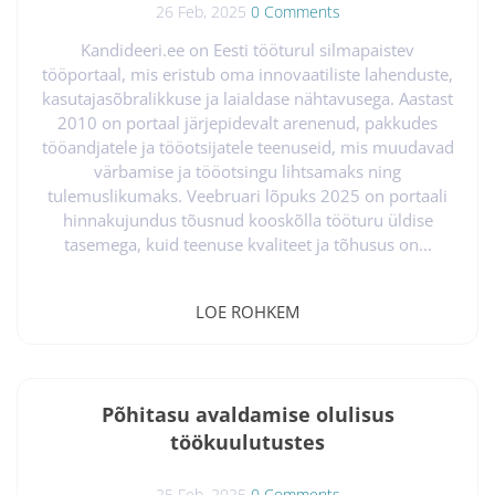
kogukond...
26 Feb, 2025
0 Comments
Kandideeri.ee on Eesti tööturul silmapaistev
tööportaal, mis eristub oma innovaatiliste lahenduste,
kasutajasõbralikkuse ja laialdase nähtavusega. Aastast
2010 on portaal järjepidevalt arenenud, pakkudes
tööandjatele ja tööotsijatele teenuseid, mis muudavad
värbamise ja tööotsingu lihtsamaks ning
tulemuslikumaks. Veebruari lõpuks 2025 on portaali
hinnakujundus tõusnud kooskõlla tööturu üldise
tasemega, kuid teenuse kvaliteet ja tõhusus on...
LOE ROHKEM
Põhitasu avaldamise olulisus
töökuulutustes
25 Feb, 2025
0 Comments