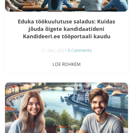
Eduka töökuulutuse saladus: Kuidas
jõuda õigete kandidaatideni
Kandideeri.ee tööportaali kaudu
21 Dec, 2023
0 Comments
Eduka Töökuulutuse Saladus: Kuidas Jõuda Õigete
LOE ROHKEM
Kandidaatideni www.kandideeri.ee Tööportaali Kaudu
Tänapäeval on töötajate leidmine konkurentsitihe
ülesanne. Kui otsite uusi talente, on oluline teada, kus
ja kuidas avaldada töökuulutust. www.kandideeri.ee ,
Eesti juhtiv tööportaal, on loodud spetsiaalselt
kohalikele ettevõtetele ja tööotsijatele, et pakkuda just
seda - võimalust leida "tööpakkumised" ja "vabad
töökohad" kiirelt ja...