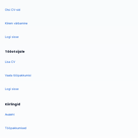
Otsi CV-sid
Kiirem värbamine
Logi sisse
Tööotsijale
Lisa CV
Vaata tööpakkumisi
Logi sisse
Kiirlingid
Avaleht
Tööpakkumised