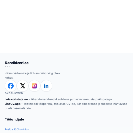
kandidaadikogemus võib oluliselt...
Kandideeri.ee
```
Kiirem värbamine ja lihtsam tööotsing ühes
kohas.
ÖKOSÜSTEEM
Leiakoristaja.ee
– ühendame kliendid sobivate puhastusteenuste pakkujatega.
LisaCV.app
– teistmoodi tööportaal, mis aitab CV-de, kandideerimise ja tööalase nähtavuse
uuele tasemele viia.
Tööandjale
Avalda töökuulutus