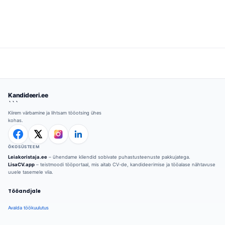
tegutseda...
Kandideeri.ee
```
Kiirem värbamine ja lihtsam tööotsing ühes
kohas.
ÖKOSÜSTEEM
Leiakoristaja.ee
– ühendame kliendid sobivate puhastusteenuste pakkujatega.
LisaCV.app
– teistmoodi tööportaal, mis aitab CV-de, kandideerimise ja tööalase nähtavuse
uuele tasemele viia.
Tööandjale
Avalda töökuulutus