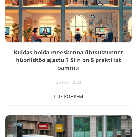
Kuidas hoida meeskonna ühtsustunnet
hübriidtöö ajastul? Siin on 5 praktilist
sammu
26 Nov, 2024
Kas sinu meeskond on viimasel ajal tundunud kuidagi
LOE ROHKEM
eraldatum, kuigi kõik saavad oma tööga hakkama?
Infovahetus takerdub, ühiseid arutelusid vähem ja
tunned, et midagi on puudu, kuigi numbrid näitavad
head töösooritust? Kui nii, siis pole sa üksi – paljud
juhid seisavad silmitsi samade hübriid- ja kaugtöö
väljakutsetega. 2020 tõi kaasa enneolematu kaugtöö