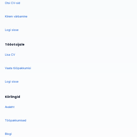
Otsi CV-sid
Kiirem värbamine
Logi sisse
Tööotsijale
Lisa CV
Vaata tööpakkumisi
Logi sisse
Kiirlingid
Avaleht
Tööpakkumised
Blogi