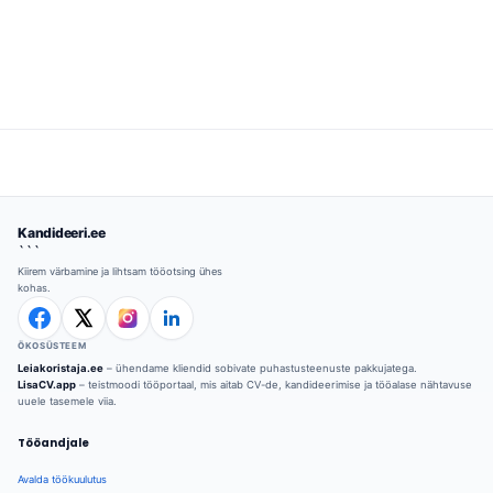
Kandideeri.ee
```
Kiirem värbamine ja lihtsam tööotsing ühes
kohas.
ÖKOSÜSTEEM
Leiakoristaja.ee
– ühendame kliendid sobivate puhastusteenuste pakkujatega.
LisaCV.app
– teistmoodi tööportaal, mis aitab CV-de, kandideerimise ja tööalase nähtavuse
uuele tasemele viia.
Tööandjale
Avalda töökuulutus