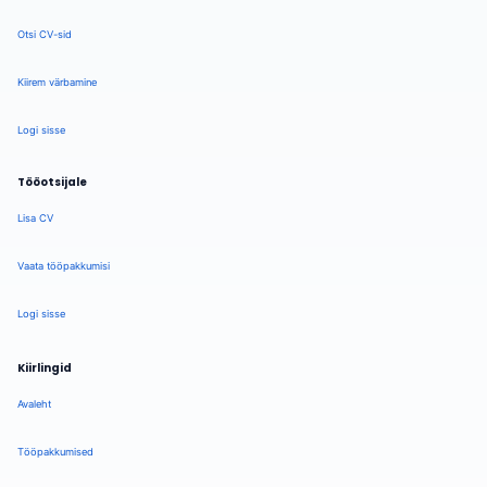
Otsi CV-sid
Kiirem värbamine
Logi sisse
Tööotsijale
Lisa CV
Vaata tööpakkumisi
Logi sisse
Kiirlingid
Avaleht
Tööpakkumised