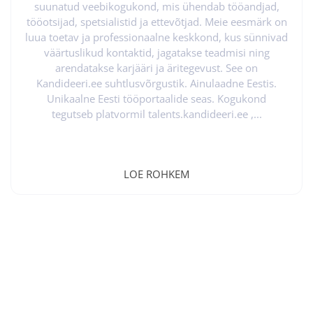
kardetakse inimesi üle koormata. Siit tekibki...
suunatud veebikogukond, mis ühendab tööandjad,
tööotsijad, spetsialistid ja ettevõtjad. Meie eesmärk on
luua toetav ja professionaalne keskkond, kus sünnivad
väärtuslikud kontaktid, jagatakse teadmisi ning
arendatakse karjääri ja äritegevust. See on
Kandideeri.ee suhtlusvõrgustik. Ainulaadne Eestis.
Unikaalne Eesti tööportaalide seas. Kogukond
tegutseb platvormil talents.kandideeri.ee ,...
LOE ROHKEM