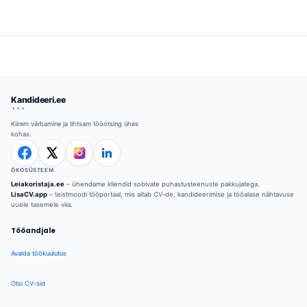
Kandideeri.ee
```
Kiirem värbamine ja lihtsam tööotsing ühes
kohas.
ÖKOSÜSTEEM
Leiakoristaja.ee
– ühendame kliendid sobivate puhastusteenuste pakkujatega.
LisaCV.app
– teistmoodi tööportaal, mis aitab CV-de, kandideerimise ja tööalase nähtavuse
uuele tasemele viia.
Tööandjale
Avalda töökuulutus
Otsi CV-sid