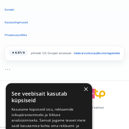
Kontakt
Kasutustingimused
Privaatsuspoliitika
★ 4.37 / 5
põhineb 125 Google'i arvustusel ·
Vaata arvustusi ja jäta oma tagasiside
```
×
See veebisait kasutab
```
küpsiseid
© 2008-2026 Talentpool by Kandideeri. Kõik õigused kaitstud.
Kasutame küpsiseid sisu, reklaamide
isikupärastamiseks ja liikluse
·
·
Küpsiste eelistused
Privaatsus
Tingimused
analüüsimiseks. Samuti jagame teavet meie
saidi kasutamise kohta oma reklaami- ja
```