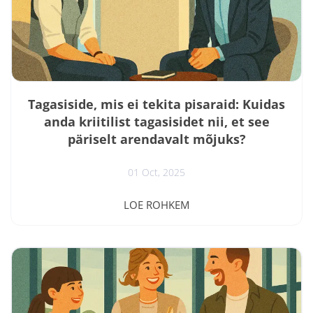
Tagasiside, mis ei tekita pisaraid: Kuidas
anda kriitilist tagasisidet nii, et see
päriselt arendavalt mõjuks?
01 Oct, 2025
Kõige edukamad juhid ei käsuta. Kõige
LOE ROHKEM
motiveeritumad töötajad ei vaja motiveerimist. Kõige
paremad meeskonnad ei järgi reegleid. Kuidas see
võimalik on? Vastus peitub ühes lihtsas tõdes – nad
kõik on meistrid ausas, aga hoolivas tagasisides. Eesti
töökohtadel valitseb ka see kummaline ja levinud
paradoks. Nimelt McKinsey 2023. aasta uuring näitas,
et 67% töötajatest soovib saada rohkem tagasisidet