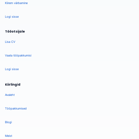
Kiirem värbamine
Logi sisse
Tööotsijale
Lisa CV
Vaata tööpakkumisi
Logi sisse
Kiirlingid
Avaleht
Tööpakkumised
Blogi
Meist