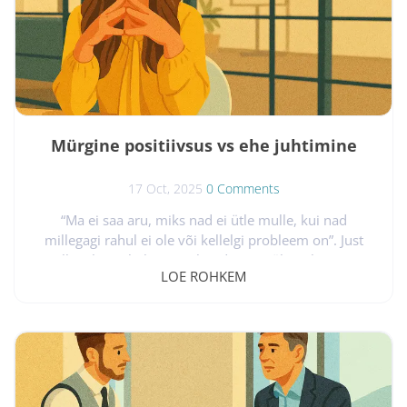
on usutavasti küsimus, mis vaevab enamikku Eesti
juhte. Nimelt peitub vastus tema...
Mürgine positiivsus vs ehe juhtimine
17 Oct, 2025
0 Comments
“Ma ei saa aru, miks nad ei ütle mulle, kui nad
millegagi rahul ei ole või kellelgi probleem on”. Just
selline lause kõlas paar kuud tagasi ühe juhi suust
LOE ROHKEM
tagasiside- ja edasiside andmise koolitusel. Ta oli
tulnud koolitusele just sedalaadi nõu saama, sest tema
meeskonnas oli puhkenud päris korralik konflikt.
Projekt, mis pidi juba kuu varem valmis olema, oli
selle arusaamatuse tõttu seisma jäänud. Ja mitte keegi
polnud talle selle...