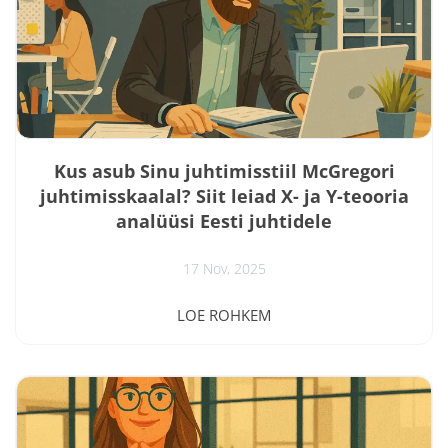
Kus asub Sinu juhtimisstiil McGregori
juhtimisskaalal? Siit leiad X- ja Y-teooria
analüüsi Eesti juhtidele
17 Nov, 2025
Mõned kuud tagasi helistas mulle juht, kes oli
LOE ROHKEM
sattunud sotsiaalmeedias ühte mu artiklit
eesmärgistamise kohta lugema. Ta ütles: “Ma ei saa
aru! Annan ju töötajatele selged juhised, ja hoian ka
kõigel silma peal, aga ikkagi läheb alati midagi valesti.
Kas probleem on minus või neis?” Kuulasin teda ja
mõtlesin, et jah, see pole ainult tema mure juhina. See