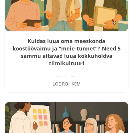
oma juhilt. Samal ajal tunnistab 73%...
Kuidas luua oma meeskonda
koostöövaimu ja “meie-tunnet”? Need 5
sammu aitavad luua kokkuhoidva
tiimikultuuri
08 Sep, 2025
LOE ROHKEM
Kas teadsid, et 78% Eesti töötajatest ütleb, et just hea
meeskond on peamine põhjus, miks nad oma
praegusel töökohal jätkavad? Ometi tunnistab vaid iga
neljas juht, et tal on selge plaan, kuidas meeskonna
ühtekuuluvustunnet teadlikult arendada. See lõhe
teadmise ja tegemise vahel on midagi, mida näen oma
koolitustel pidevalt. Juhid teavad, et tugev “meie-