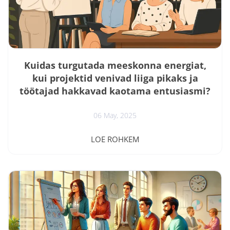
tunne” on oluline. Nad näevad, kuidas head
meeskonnad töötavad – inimesed aitavad...
Kuidas turgutada meeskonna energiat,
kui projektid venivad liiga pikaks ja
töötajad hakkavad kaotama entusiasmi?
06 May, 2025
Kas oled kunagi tundnud, kuidas meeskonna energia
LOE ROHKEM
ja entusiasm hakkavad kaduma, kui projekt venib
oodatust pikemaks? Projektid, mis algavad suure
hurraaga, aga aja jooksul muutuvad loiumaks ja
kulgevad raskemini kui peaks? Sellised pikad ning
kuluefektiivselt teostatavad projektid on tänapäeva
majanduskeskkonnas paratamatus. Aga see, kuidas
juht sellises situatsioonis motivatsiooni ja entusiasmi
üleval hoiab, on kriitiline juhtimisoskus. Ka...