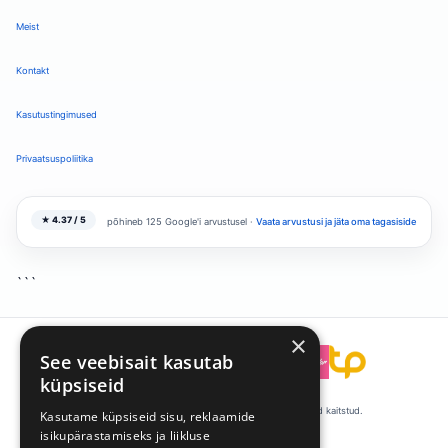
Meist
Kontakt
Kasutustingimused
Privaatsuspoliitika
★ 4.37 / 5
põhineb 125 Google'i arvustusel ·
Vaata arvustusi ja jäta oma tagasiside
```
×
See veebisait kasutab
```
küpsiseid
© 2008-2026 Talentpool by Kandideeri. Kõik õigused kaitstud.
Kasutame küpsiseid sisu, reklaamide
isikupärastamiseks ja liikluse
·
·
Küpsiste eelistused
Privaatsus
Tingimused