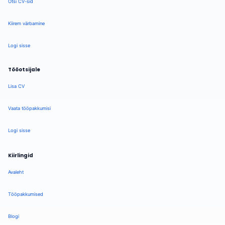
Otsi CV-sid
Kiirem värbamine
Logi sisse
Tööotsijale
Lisa CV
Vaata tööpakkumisi
Logi sisse
Kiirlingid
Avaleht
Tööpakkumised
Blogi