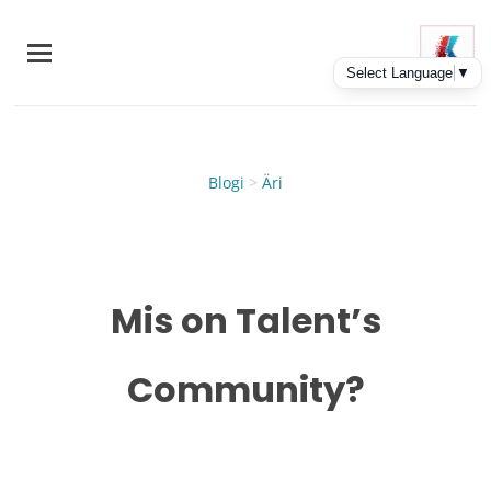
Skip
to
main
content
Blogi
>
Äri
Mis on Talent’s
Community?