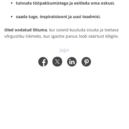
tutvuda tööpakkumistega ja esitleda oma oskusi,
saada tuge, inspiratsiooni ja uusi teadmisi.
Oled oodatud liituma
, kui soovid kuuluda sisuka ja toetava
võrgustiku liikmeks, kus igaühe panus loob väärtust kõigile.
Jaga: