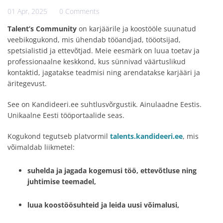
01 Apr, 2025
0 Comments
Talent’s Community
on karjäärile ja koostööle suunatud
veebikogukond, mis ühendab tööandjad, tööotsijad,
spetsialistid ja ettevõtjad. Meie eesmärk on luua toetav ja
professionaalne keskkond, kus sünnivad väärtuslikud
kontaktid, jagatakse teadmisi ning arendatakse karjääri ja
äritegevust.
See on Kandideeri.ee suhtlusvõrgustik. Ainulaadne Eestis.
Unikaalne Eesti tööportaalide seas.
Kogukond tegutseb platvormil
talents.kandideeri.ee
, mis
võimaldab liikmetel:
suhelda ja jagada kogemusi töö, ettevõtluse ning
juhtimise teemadel,
luua koostöösuhteid ja leida uusi võimalusi,