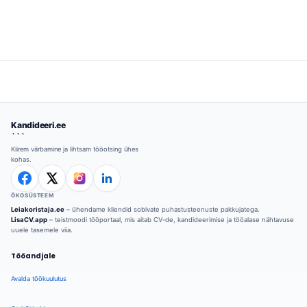
Kandideeri.ee
```
Kiirem värbamine ja lihtsam tööotsing ühes
kohas.
ÖKOSÜSTEEM
Leiakoristaja.ee
– ühendame kliendid sobivate puhastusteenuste pakkujatega.
LisaCV.app
– teistmoodi tööportaal, mis aitab CV-de, kandideerimise ja tööalase nähtavuse
uuele tasemele viia.
Tööandjale
Avalda töökuulutus