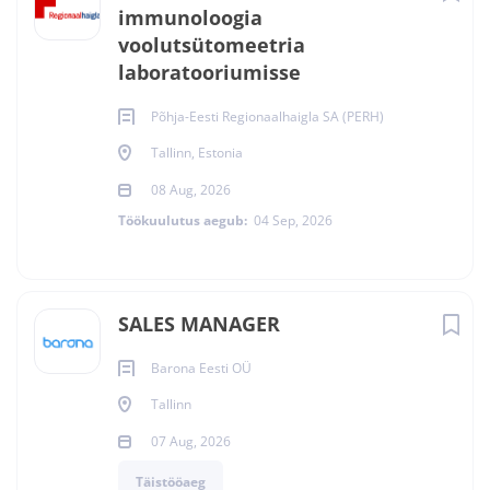
immunoloogia
voolutsütomeetria
laboratooriumisse
Põhja-Eesti Regionaalhaigla SA (PERH)
Tallinn, Estonia
08 Aug, 2026
Töökuulutus aegub:
04 Sep, 2026
SALES MANAGER
Barona Eesti OÜ
Tallinn
07 Aug, 2026
Täistööaeg