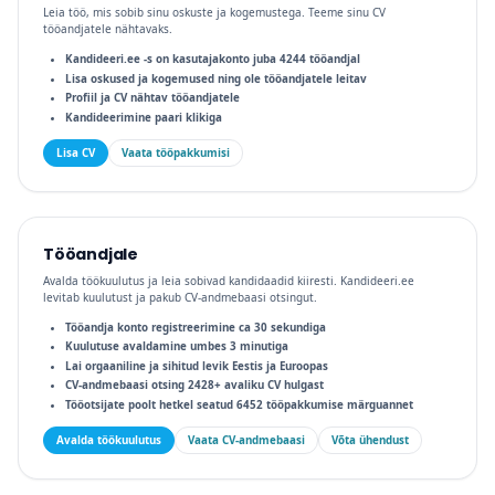
Leia töö, mis sobib sinu oskuste ja kogemustega. Teeme sinu CV
tööandjatele nähtavaks.
Kandideeri.ee -s on kasutajakonto juba 4244 tööandjal
Lisa oskused ja kogemused ning ole tööandjatele leitav
Profiil ja CV nähtav tööandjatele
Kandideerimine paari klikiga
Lisa CV
Vaata tööpakkumisi
Tööandjale
Avalda töökuulutus ja leia sobivad kandidaadid kiiresti. Kandideeri.ee
levitab kuulutust ja pakub CV-andmebaasi otsingut.
Tööandja konto registreerimine ca 30 sekundiga
Kuulutuse avaldamine umbes 3 minutiga
Lai orgaaniline ja sihitud levik Eestis ja Euroopas
CV-andmebaasi otsing 2428+ avaliku CV hulgast
Tööotsijate poolt hetkel seatud 6452 tööpakkumise märguannet
Avalda töökuulutus
Vaata CV-andmebaasi
Võta ühendust