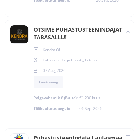
Töökuulutus aegub:
20 Sep, 2026
OTSIME PUHASTUSTEENINDAJAT
TABASALLU!
Kendra OÜ
Tabasalu, Harju County, Estonia
07 Aug, 2026
Täistööaeg
Palgavahemik € (Bruto):
€1,200 kuus
Töökuulutus aegub:
06 Sep, 2026
Puhastusteenindaja Laulasmaa