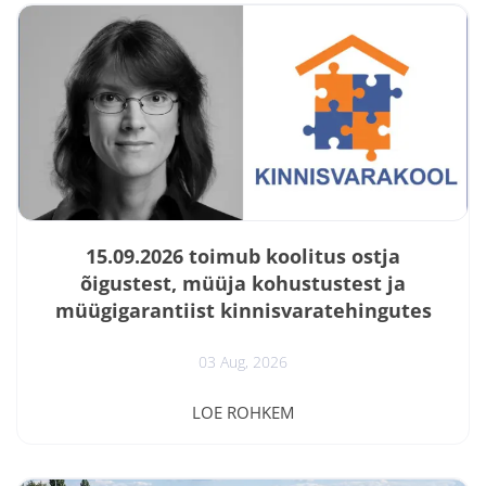
15.09.2026 toimub koolitus ostja
õigustest, müüja kohustustest ja
müügigarantiist kinnisvaratehingutes
03 Aug, 2026
Koolitus „ Varjatud puudused kinnisvaratehingutes:
LOE ROHKEM
ostja õigused, müüja kohustused ja müügigarantii
praktikas “ on praktiline koolitus kõigile, kes soovivad
paremini mõista kinnisvaratehingute järel tekkivaid