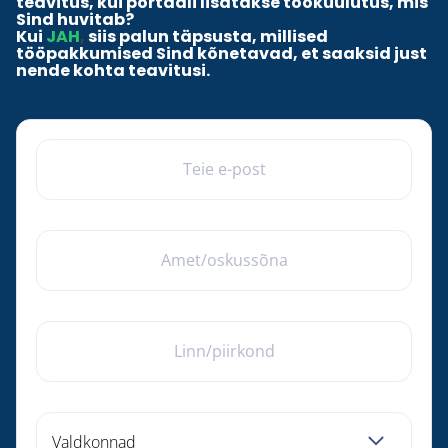
teavitus, kui portaali lisatakse töökuulutus, mis
Sind huvitab?
Kui
JAH
,
siis palun täpsusta, millised
tööpakkumised Sind kõnetavad, et saaksid just
nende kohta teavitusi.
TEIE E-POST
AMET/OSKUSSÕNA
LINN/PIIRKOND
Valdkonnad