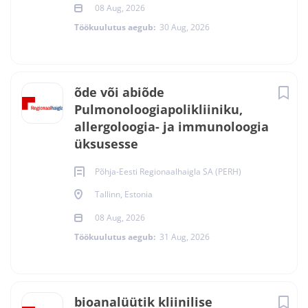
08 Aug, 2026
Töökuulutus aegub:
30 Aug, 2026
õde või abiõde
Pulmonoloogiapolikliiniku,
allergoloogia- ja immunoloogia
üksusesse
Põhja-Eesti Regionaalhaigla SA (PERH)
Tallinn, Estonia
08 Aug, 2026
Töökuulutus aegub:
31 Aug, 2026
bioanalüütik kliinilise