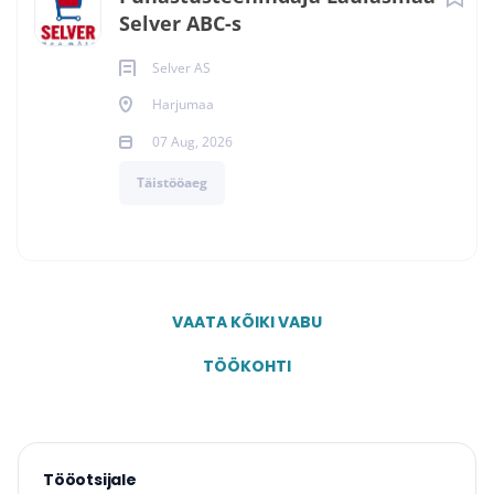
Selver ABC-s
Selver AS
Harjumaa
07 Aug, 2026
Täistööaeg
VAATA KÕIKI VABU
TÖÖKOHTI
Tööotsijale