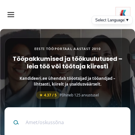
Skip
to
main
content
EESTI TÖÖPORTAAL AASTAST 2010
Tööpakkumised ja töökuulutused –
leia töö või töötaja kiiresti
Kandideeri.ee ühendab tööotsijad ja tööandjad –
lihtsasti, kiirelt ja usaldusväärselt.
★ 4.37 / 5
Põhineb 125 arvustusel
Tööotsijate ja spetsialistide CV-andmebaas
Amet/oskussõna
tööandjatele
Tööandjana leiad siit kiiresti sobivad kandidaadid ja CV-d