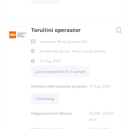
Toruliini operaator
Innovative Water Systems OÜ
Aruküla tee 65, Jüri, Harju County, Estonia
07 Aug, 2026
Junior spetsialist (1–3 aastat)
Eeldatav tööle asumise kuupäev:
10 Aug, 2026
Täistööaeg
Palgavahemik € (Bruto):
€2,000 - €2,600
kuus