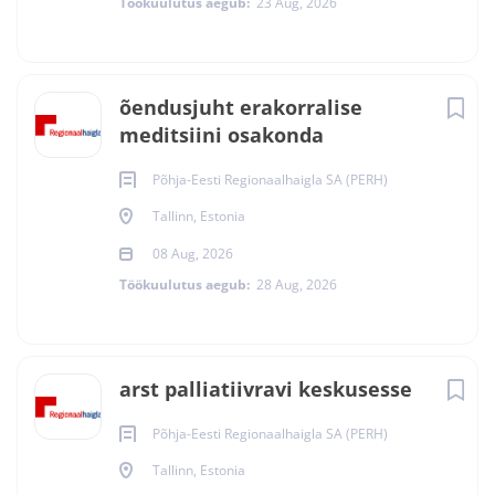
Töökuulutus aegub:
23 Aug, 2026
õendusjuht erakorralise
meditsiini osakonda
Põhja-Eesti Regionaalhaigla SA (PERH)
Tallinn, Estonia
08 Aug, 2026
Töökuulutus aegub:
28 Aug, 2026
arst palliatiivravi keskusesse
Põhja-Eesti Regionaalhaigla SA (PERH)
Tallinn, Estonia