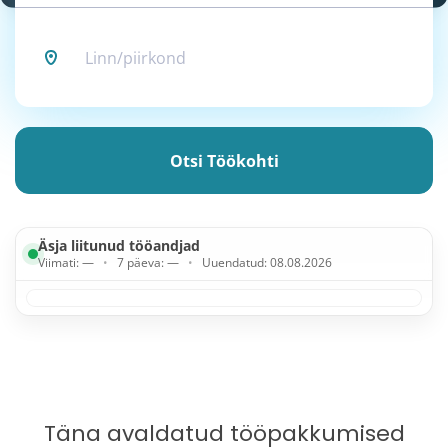
Linn/piirkond
Otsi
töökohti
Otsi Töökohti
Äsja liitunud tööandjad
Viimati:
—
•
7 päeva:
—
•
Uuendatud:
08.08.2026
Täna avaldatud tööpakkumised