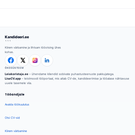
Kandideeri.ee
```
Kiirem värbamine ja lihtsam tööotsing ühes
kohas.
ÖKOSÜSTEEM
Leiakoristaja.ee
– ühendame kliendid sobivate puhastusteenuste pakkujatega.
LisaCV.app
– teistmoodi tööportaal, mis aitab CV-de, kandideerimise ja tööalase nähtavuse
uuele tasemele viia.
Tööandjale
Avalda töökuulutus
Otsi CV-sid
Kiirem värbamine