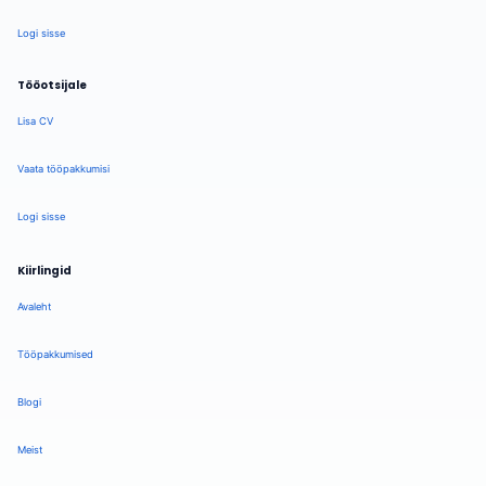
Logi sisse
Tööotsijale
Lisa CV
Vaata tööpakkumisi
Logi sisse
Kiirlingid
Avaleht
Tööpakkumised
Blogi
Meist