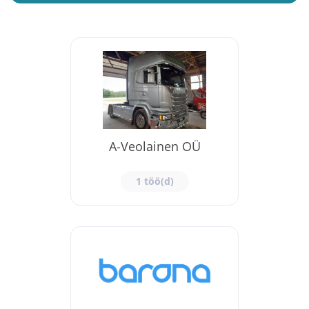
A-Veolainen OÜ
1 töö(d)