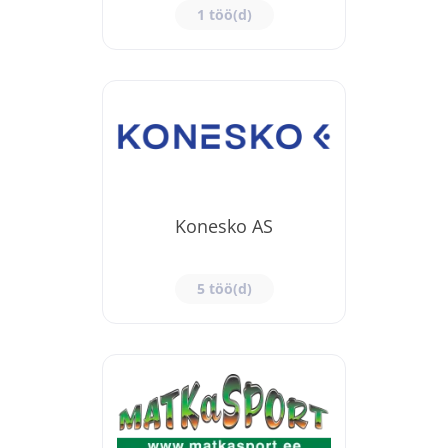
1 töö(d)
Konesko AS
5 töö(d)