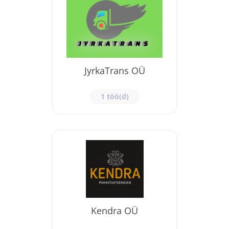
JyrkaTrans OÜ
1 töö(d)
Kendra OÜ