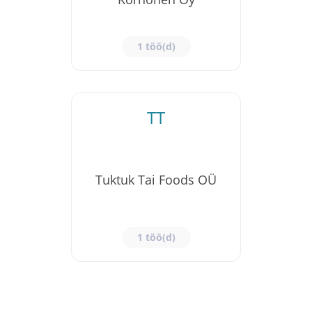
1 töö(d)
TT
Tuktuk Tai Foods OÜ
1 töö(d)