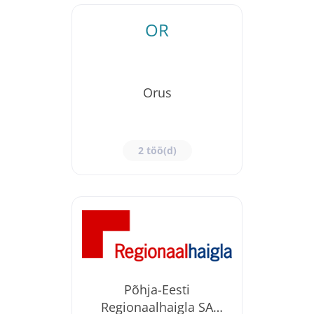
OR
Orus
2 töö(d)
Põhja-Eesti
Regionaalhaigla SA