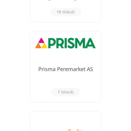
(PERH)
18 töö(d)
Prisma Peremarket AS
7 töö(d)