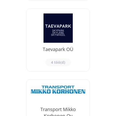
Taevapark OÜ
4 töö(d)
Transport Mikko
Korhonen Oy