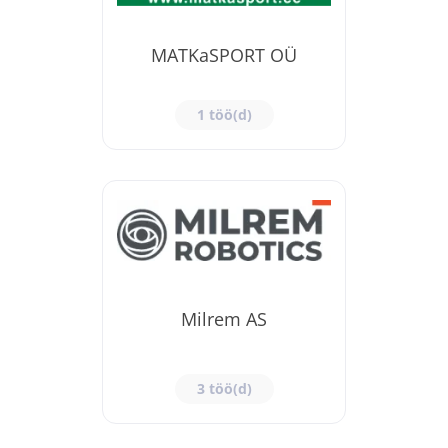
MATKaSPORT OÜ
1 töö(d)
Milrem AS
3 töö(d)