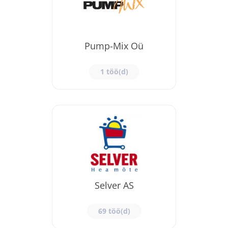
Pump-Mix Oü
1 töö(d)
Selver AS
69 töö(d)