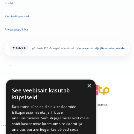
Kontakt
Kasutustingimused
Privaatsuspoliitika
★ 4.37 / 5
põhineb 125 Google'i arvustusel ·
Vaata arvustusi ja jäta oma tagasiside
```
×
See veebisait kasutab
```
küpsiseid
© 2008-2026 Talentpool by Kandideeri. Kõik õigused kaitstud.
Kasutame küpsiseid sisu, reklaamide
isikupärastamiseks ja liikluse
·
·
Küpsiste eelistused
Privaatsus
Tingimused
analüüsimiseks. Samuti jagame teavet meie
saidi kasutamise kohta oma reklaami- ja
```
analüüsipartneritega, kes võivad seda