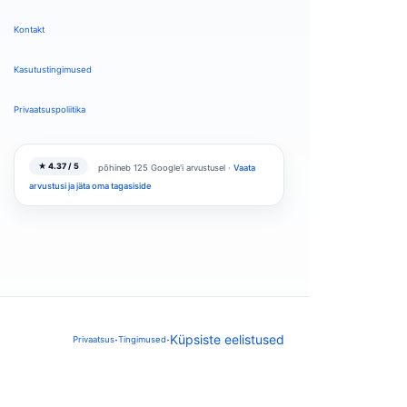
Kontakt
Kasutustingimused
Privaatsuspoliitika
★ 4.37 / 5
põhineb 125 Google'i arvustusel ·
Vaata
arvustusi ja jäta oma tagasiside
·
·
Küpsiste eelistused
Privaatsus
Tingimused