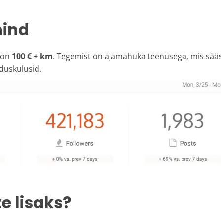
hind
 on
100 € + km
. Tegemist on ajamahuka teenusega, mis sää
duskulusid.
e lisaks?