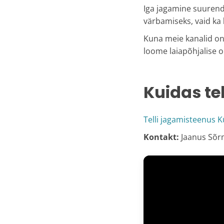
Iga jagamine suurenda
värbamiseks, vaid ka
Kuna meie kanalid on
loome laiapõhjalise o
Kuidas te
Telli jagamisteenus
K
Kontakt:
Jaanus Sõr