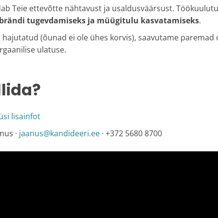
b Teie ettevõtte nähtavust ja usaldusväärsust. Töökuulutus
brändi tugevdamiseks ja müügitulu kasvatamiseks
.
 hajutatud (õunad ei ole ühes korvis), saavutame paremad
rgaanilise ulatuse.
llida?
üsi lisainfot
mus ·
jaanus@kandideeri.ee
· +372 5680 8700