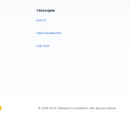
Tööotsijale
Lisa CV
Vaata tööpakkumisi
Logi sisse
© 2008-2026 Talentpool by Kandideeri. Kõik õigused kaitstud.