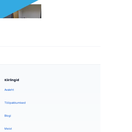
Kiirlingid
Avaleht
Tööpakkumised
Blogi
Meist