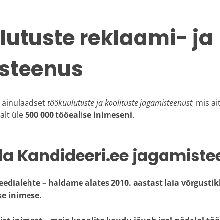
utuste reklaami- ja
steenus
 ainulaadset
töökuulutuste ja koolituste jagamisteenust
, mis a
salt üle
500 000 tööealise inimeseni
.
da Kandideeri.ee jagamist
eedialehte
– haldame alates 2010. aastast laia võrgustik
se inimese.