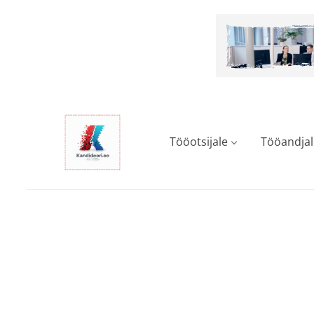
Skip
to
main
content
Tööotsijale
Tööandjal