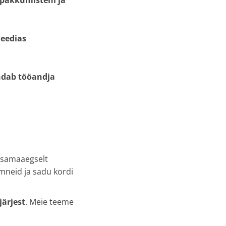
öpakkumisteni ja
meedias
ndab tööandja
a samaaegselt
mneid ja sadu kordi
järjest
. Meie teeme