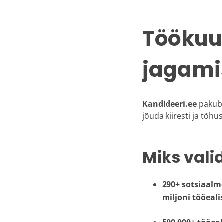
Töökuul
jagami
Kandideeri.ee
pakub
jõuda kiiresti ja tõhu
Miks vali
290+ sotsiaalm
miljoni tööeali