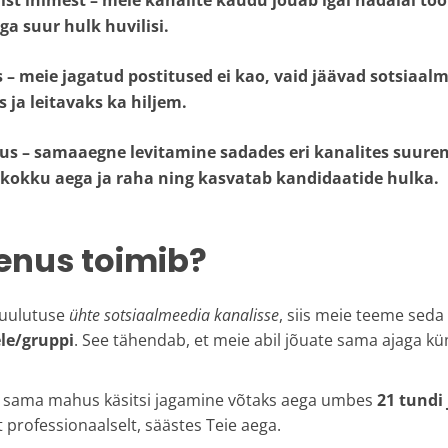
ist inimest
– meie kanalite kaudu jõuab igal nädalal tö
ga suur hulk huvilisi.
s
– meie jagatud postitused ei kao, vaid jäävad sotsiaal
 ja leitavaks ka hiljem.
tus
– samaaegne levitamine sadades eri kanalites suure
 kokku aega ja raha ning kasvatab kandidaatide hulka.
enus toimib?
kuulutuse
ühte sotsiaalmeedia kanalisse
, siis meie teeme sed
le/gruppi
. See tähendab, et meie abil jõuate sama ajaga kü
e sama mahus käsitsi jagamine võtaks aega umbes
21 tundi 
t professionaalselt, säästes Teie aega.