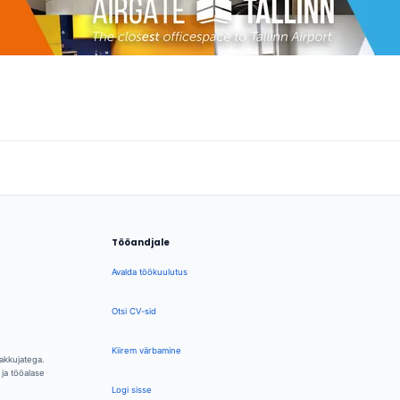
Tööandjale
Avalda töökuulutus
Otsi CV-sid
Kiirem värbamine
akkujatega.
ja tööalase
Logi sisse