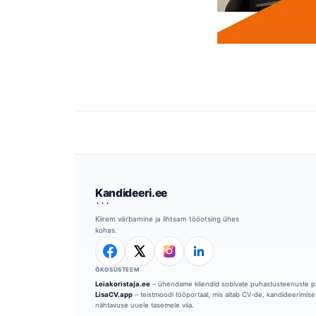
Kandideeri.ee
```
Kiirem värbamine ja lihtsam tööotsing ühes
kohas.
ÖKOSÜSTEEM
Leiakoristaja.ee
– ühendame kliendid sobivate puhastusteenuste p
LisaCV.app
– teistmoodi tööportaal, mis aitab CV-de, kandideerimise 
nähtavuse uuele tasemele viia.