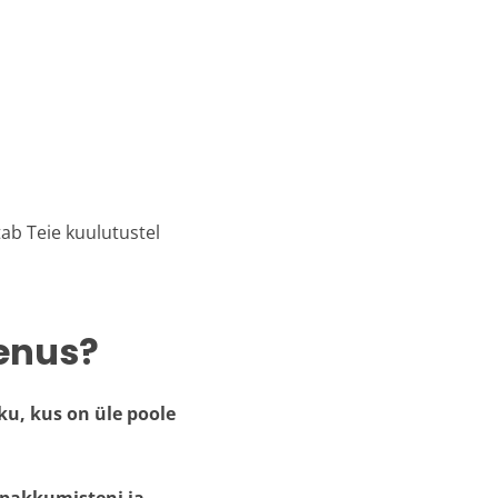
itab Teie kuulutustel
eenus?
ku, kus on üle poole