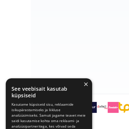
```
×
See veebisait kasutab
küpsiseid
Kasutame küpsiseid sisu, reklaamide
```
isikupärastamiseks ja liikluse
analüüsimiseks. Samuti jagame teavet meie
saidi kasutamise kohta oma reklaami- ja
```
analüüsipartneritega, kes võivad seda