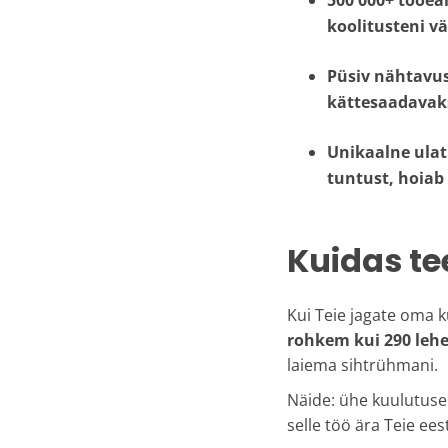
500 000+ tööeal
koolitusteni vä
Püsiv nähtavu
kättesaadavaks
Unikaalne ula
tuntust, hoiab
Kuidas te
Kui Teie jagate oma 
rohkem kui 290 lehe
laiema sihtrühmani.
Näide: ühe kuulutus
selle töö ära Teie ees