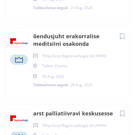
osakonna tööks vajalike vahendite olemasolu
Töökuulutus aegub:
23 Aug, 2026
korraldamine
tarvikute ja vahendite tellimine
jälgida osakonna üldist heakorda
jäätmekäitluse korraldamine
õendusjuht erakorralise
meditsiini osakonda
Kandideerimiseks esita oma CV hiljemalt 19. august 2026
Põhja-Eesti Regionaalhaigla SA (PERH)
läbi töövahendusportaali.
Tallinn, Estonia
08 Aug, 2026
Töökuulutus aegub:
28 Aug, 2026
Peapilt (kuulutuse
põhivisuaal)
arst palliatiivravi keskusesse
Põhja-Eesti Regionaalhaigla SA (PERH)