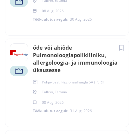
Tallinn, Estonia
08 Aug, 2026
Töökuulutus aegub:
30 Aug, 2026
õde või abiõde
Pulmonoloogiapolikliiniku,
allergoloogia- ja immunoloogia
üksusesse
Põhja-Eesti Regionaalhaigla SA (PERH)
Tallinn, Estonia
08 Aug, 2026
Töökuulutus aegub:
31 Aug, 2026