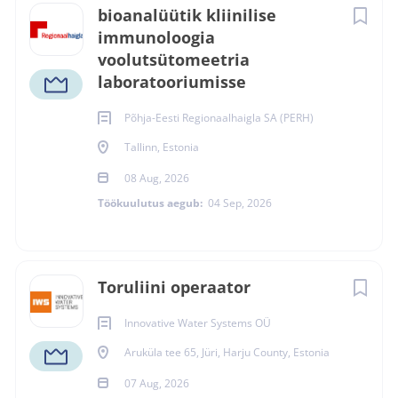
bioanalüütik kliinilise
immunoloogia
voolutsütomeetria
laboratooriumisse
Põhja-Eesti Regionaalhaigla SA (PERH)
Tallinn, Estonia
08 Aug, 2026
Töökuulutus aegub:
04 Sep, 2026
Toruliini operaator
Innovative Water Systems OÜ
Aruküla tee 65, Jüri, Harju County, Estonia
07 Aug, 2026