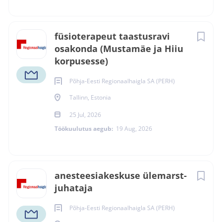
füsioterapeut taastusravi
osakonda (Mustamäe ja Hiiu
korpusesse)
Põhja-Eesti Regionaalhaigla SA (PERH)
Tallinn, Estonia
25 Jul, 2026
Töökuulutus aegub:
19 Aug, 2026
anesteesiakeskuse ülemarst-
juhataja
Põhja-Eesti Regionaalhaigla SA (PERH)