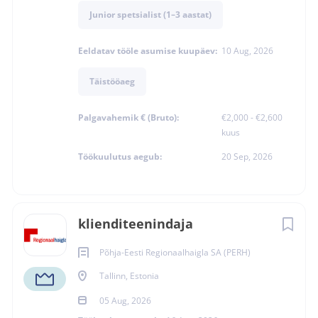
Junior spetsialist (1–3 aastat)
Eeldatav tööle asumise kuupäev:
10 Aug, 2026
Täistööaeg
Palgavahemik € (Bruto):
€2,000 - €2,600
kuus
Töökuulutus aegub:
20 Sep, 2026
klienditeenindaja
Põhja-Eesti Regionaalhaigla SA (PERH)
Põhja-Eesti
Tallinn, Estonia
Regionaalhaigla SA
05 Aug, 2026