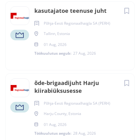
kasutajatoe teenuse juht
Põhja-Eesti Regionaalhaigla SA (PERH)
Tallinn, Estonia
01 Aug, 2026
Töökuulutus aegub:
27 Aug, 2026
õde-brigaadijuht Harju
kiirabiüksusesse
Põhja-Eesti Regionaalhaigla SA (PERH)
Harju County, Estonia
01 Aug, 2026
Töökuulutus aegub:
28 Aug, 2026