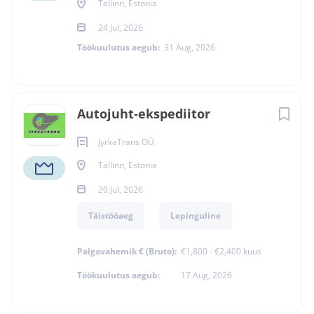
Tallinn, Estonia
24 Jul, 2026
Töökuulutus aegub:
31 Aug, 2026
Autojuht-ekspediitor
JyrkaTrans OÜ
Tallinn, Estonia
20 Jul, 2026
Täistööaeg
Lepinguline
Palgavahemik € (Bruto):
€1,800 - €2,400 kuus
Töökuulutus aegub:
17 Aug, 2026