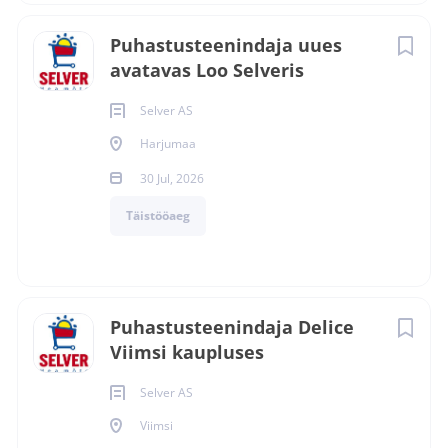
Puhastusteenindaja uues
avatavas Loo Selveris
Selver AS
Harjumaa
30 Jul, 2026
Täistööaeg
Puhastusteenindaja Delice
Viimsi kaupluses
Selver AS
Viimsi