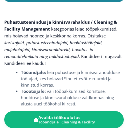
Tartu
04 Aug, 2026
Puhastusteenindus ja kinnisvarahaldus / Cleaning &
Facility Management
kategoorias leiad tööpakkumised,
mis hoiavad hooned ja keskkonna korras. Otsitakse
koristajaid, puhastusteenindajaid, hooldustöötajaid,
JAEKAUBANDUS
majahoidjaid, kinnisvarahaldureid, hooldus- ja
remonditehnikuid ning haldustöötajaid
. Kandideeri mugavalt
KLIENDITEENINDUS
Kandideeri.ee kaudu!
Tööandjale:
leia puhastuse ja kinnisvarahoolduse
PUHASTUSTEENINDUS JA KINNISVARAHALDUS
töötajad, kes hoiavad Sinu ettevõtte ruumid ja
kinnistud korras.
Tööotsijale:
vali tööpakkumised koristuse,
TÄISTÖÖAEG
hoolduse ja kinnisvarahalduse valdkonnas ning
alusta uuel töökohal kiiresti.
Avalda töökuulutus
💼
Tööandjale · Cleaning & Facility
Puhastusteenindaja Tartu Selverites