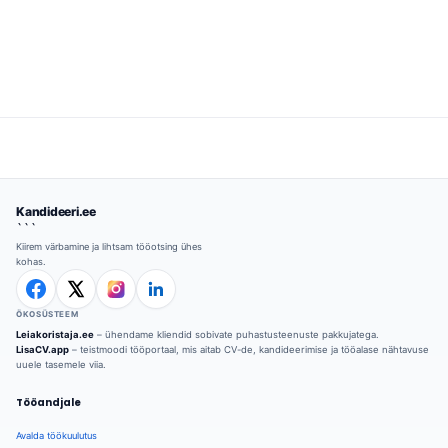
Kandideeri.ee
```
Kiirem värbamine ja lihtsam tööotsing ühes
kohas.
ÖKOSÜSTEEM
Leiakoristaja.ee
– ühendame kliendid sobivate puhastusteenuste pakkujatega.
LisaCV.app
– teistmoodi tööportaal, mis aitab CV-de, kandideerimise ja tööalase nähtavuse
uuele tasemele viia.
Tööandjale
Avalda töökuulutus