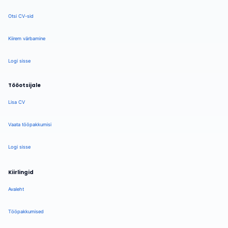
Otsi CV-sid
Kiirem värbamine
Logi sisse
Tööotsijale
Lisa CV
Vaata tööpakkumisi
Logi sisse
Kiirlingid
Avaleht
Tööpakkumised