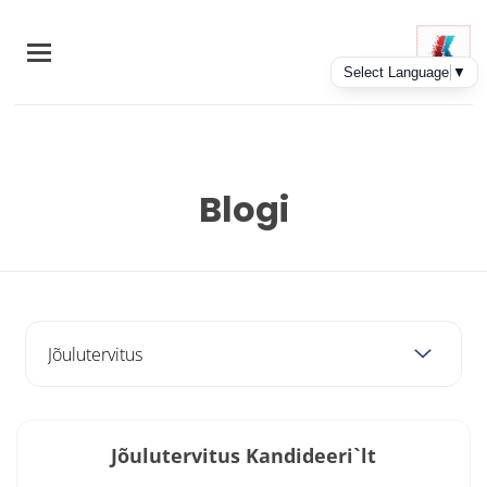
Skip
to
main
content
Blogi
Jõulutervitus Kandideeri`lt