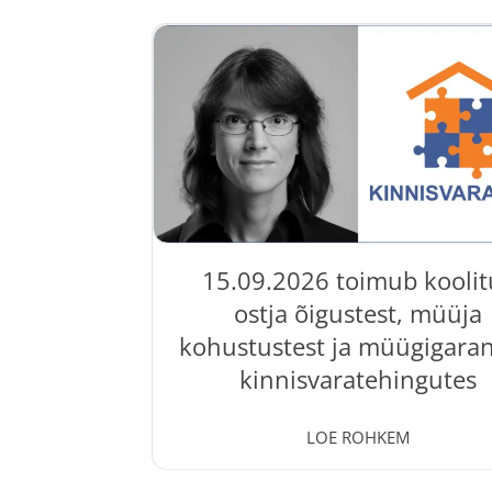
15.09.2026 toimub koolit
ostja õigustest, müüja
kohustustest ja müügigarant
kinnisvaratehingutes
03 Aug, 2026
LOE ROHKEM
Koolitus „ Varjatud puudused
kinnisvaratehingutes: ostja õigused, m