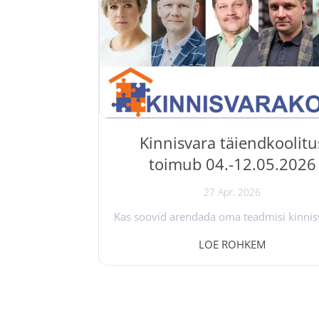
ülevaate ehitamise dokumenteerimi
kohustusest, sisust ja nõuetest. Koolitus
oodatud: ehitustööde dokumenteerimi
igapäevaselt kokku puutuvad spetsialisti
ehitusjuhid, projektijuhid, dokumenteeri
ehitustööde tellijad ja tellijate...
Kinnisvara täiendkoolitu
toimub 04.-12.05.2026
27 Apr, 2026
Kas soovid arendada oma teadmisi kinnis
juriidikast ja turuanalüüsist või valmis
LOE ROHKEM
maakleri kutseeksamiks? „ Kinnisvar
täiendkoolitus “ on loodud just Sulle – 
alustavale kinnisvarahuvilisele kui ka k
maaklerile, kes soovib oma professionaa
järgmisele tasemele viia. Koolitus an