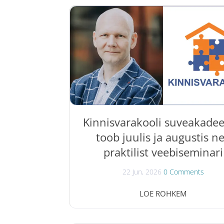
kohustused ja müügigarantii praktikas 
praktiline koolitus kõigile, kes soovi
paremini mõista kinnisvaratehingute j
tekkivaid puudustega seotud vaidlusi 
nendega seotud õigusi ja kohustusi. Koo
annab selge ülevaate varjatud puudu
mõistest, ostja õiguskaitsevahenditest,
vastutuse piiridest, müügigarantii tähendu
olulisemast...
Kinnisvarakooli suveakade
toob juulis ja augustis ne
praktilist veebiseminari
22 Jun, 2026
0 Comments
Esmakordselt toimub Kinnisvarakool
LOE ROHKEM
suveakadeemia , mis toob juulis ja augu
osalejateni neli praktilist veebisemina
Seminaridel käsitleb kinnisvaraekspert