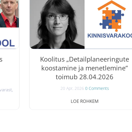
kriteeriumid; kuidas valida ja kontrollida
se
üürnikku ning hallata riske; mis on...
ele on
sega
d (nt
jad);
s
Koolitus „Detailplaneeringute
koostamine ja menetlemine“
toimub 28.04.2026
20 Apr, 2026
0 Comments
varast,
tuda
28.04.2026 toimub Kinnisvarakoolis koolitus „
LOE ROHKEM
a
Detailplaneeringute koostamine ja menetlemin
nii
“, kus jurist Martina Proosa annab põhjaliku
ogenud
ülevaate detailplaneeringute olemusest,
lsust
koostamisest ja menetlusest. Koolitus on
nab
suunatud riigi- ja kohaliku omavalitsuse