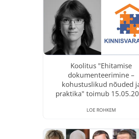
Trofimov praktilise ja selge ülevaate kinn
maksustamisest Eestis ning 2026. aas
jõustuvatest muudatustest. Koolitusel
oodatud: kinnisvaramaaklerid ja -konsult
kes nõustavad kliente ostu-, müügi- 
üüritehingutes; kinnisvaraarendajad 
projektijuhid , kes planeerivad...
Koolitus "Ehitamise
dokumenteerimine –
kohustuslikud nõuded j
praktika" toimub 15.05.2
11 May, 2026
LOE ROHKEM
15.05.2026 toimub Kinnisvarakoolis kool
Ehitamise dokumenteerimine – kohustus
nõuded ja praktika ". Koolitusel annab j
Martina Proosa osalejatele selge ja prakt