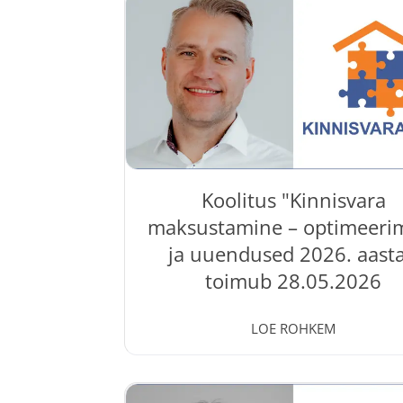
muudatused tekitavad küsimusi ja ei j
kohtulahendites järge pidada? Tule 15.0
kell 10.00-15.15 koolitusele ning
vandeadvokaat Raul Keba annab selge ül
seaduste rakendamisest, uuemast
kohtupraktikast ja igapäevastest
probleemkohtadest. Koolitusel osaledes
ülevaate planeerimisseaduse ja
ehitusseadustiku olulisematest muudatu
teada, millal saab...
Koolitus "Kinnisvara
maksustamine – optimeeri
ja uuendused 2026. aasta
toimub 28.05.2026
25 May, 2026
0 Comments
LOE ROHKEM
Kinnisvarakoolis toimub 28.05.2026 kool
Kinnisvara maksustamine – optimeerimi
uuendused 2026. aastal ". Koolitusel ann