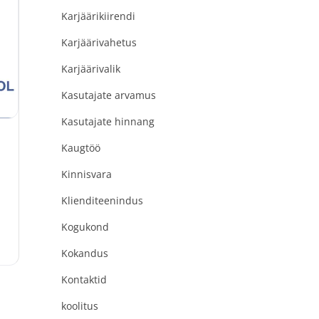
Karjäärikiirendi
Karjäärivahetus
Karjäärivalik
Kasutajate arvamus
Kasutajate hinnang
Kaugtöö
Kinnisvara
Klienditeenindus
Kogukond
e
Kokandus
Kontaktid
koolitus