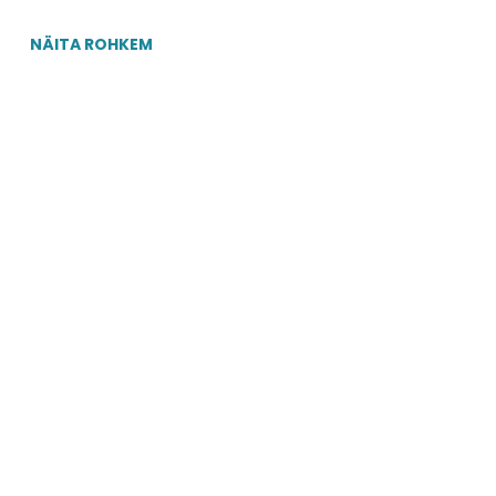
,
ametnikele, kinnisvaraarendajatele,
sest ja
NÄITA ROHKEM
ehitusvaldkonna spetsialistidele, arhitektidele,
nu...
projekteerijatele ning kõigile teistele teemast
huvitatud isikutele. Koolitusel käsitletakse...