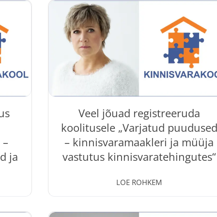
,
aeg teha plaanid ära. Septembris toimuv
usi ja
koolitus „ Kinnisvaramaakleri ABC “ annab
õeldud
tervikliku ülevaate kinnisvaraturust,
e ja
maakleritööst ja valdkonna olulisematest
ivad
teemadest. Koolitus „ Kinnisvaramaakleri ABC 
eha
toimub 7.–10.09.2026 hübriidõppe vormis –
koolitusel...
us
Veel jõuad registreeruda
koolitusele „Varjatud puuduse
 –
– kinnisvaramaakleri ja müüja
d ja
vastutus kinnisvaratehingutes“
01 Jun, 2026
LOE ROHKEM
Koolitus „ Varjatud puudused –
kinnisvaramaakleri ja müüja vastutus
aduse
kinnisvaratehingutes “ toimub 04.06.2026