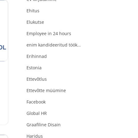
Ehitus
Elukutse
“
Employee in 24 hours
enim kandideeritud töökohad
Erihinnad
Estonia
Ettevõtlus
d
Ettevõtte müümine
Facebook
Global HR
Graafiline Disain
Haridus