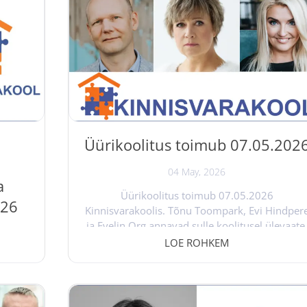
isvara
Koolitusel aitab jurist Martina Proosa
tal
ehitusvaldkonna spetsialistidel mõista, kuidas
e on
sõlmida, muuta ja lõpetada ehituslepinguid nii
andid ,
et töö kulgeks tõrgeteta ja vältida võimalikke
ja
vaidlusi. Koolitus on suunatud ehitusettevõtet
ja
juhtidele, juristidele, projektijuhtidele,
objektijuhtidele, omanikujärelevalve...
Üürikoolitus toimub 07.05.202
04 May, 2026
a
Üürikoolitus toimub 07.05.2026
026
Kinnisvarakoolis. Tõnu Toompark, Evi Hindper
ja Evelin Org annavad sulle koolitusel ülevaate
kuidas üüriäris teadlikult ja kasumlikult
LOE ROHKEM
tegutseda. Koolitus annab põhjaliku ülevaate
itus "
üüriärist nii majanduslikust, õiguslikust kui ka
likud
praktilisest küljest. Saad teada: millised on
urist
üürituru trendid ja üüriinvesteeringu
ilise