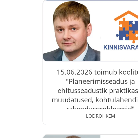
Toompark kinnisvaraturu olukorda
investeerimise põhitõdesid, tasuvusarvut
üürituru arenguid. Suveakadeemia on m
investoritele, maakleritele, arendajatel
kõigile kinnisvarahuvilistele, kes soov
paremini mõista turu arenguid ning t
teadlikumaid...
15.06.2026 toimub koolit
"Planeerimisseadus ja
ehitusseadustik praktikas
muudatused, kohtulahendi
rakendusprobleemid"
LOE ROHKEM
08 Jun, 2026
0 Comments
Kas planeerimis- ja ehitusvaldkonna se