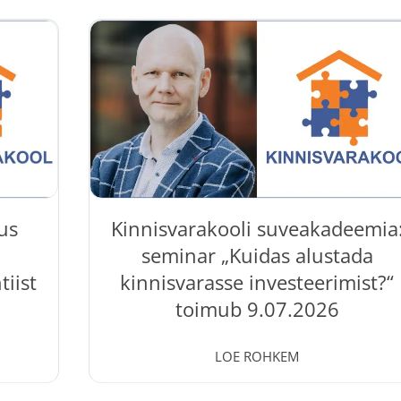
us
Kinnisvarakooli suveakadeemia
seminar „Kuidas alustada
iist
kinnisvarasse investeerimist?“
toimub 9.07.2026
29 Jun, 2026
0 Comments
LOE ROHKEM
Kinnisvarakooli suveakadeemia veebiseminar 
üüja
Kuidas alustada kinnisvarasse investeerimist? “