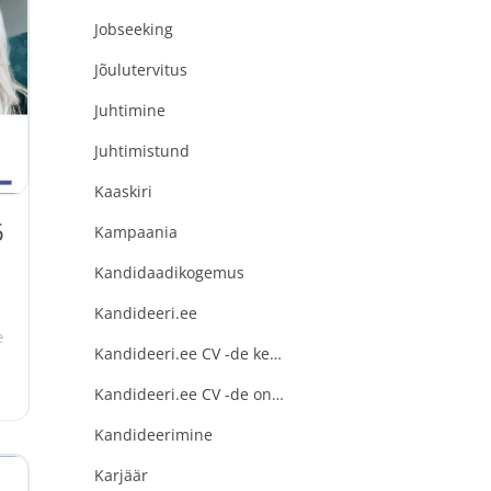
Jobseeking
,
Jõulutervitus
e
Juhtimine
Juhtimistund
Kaaskiri
6
Kampaania
Kandidaadikogemus
Kandideeri.ee
e
Kandideeri.ee CV -de keskus
,
Kandideeri.ee CV -de online süsteem
Kandideerimine
Karjäär