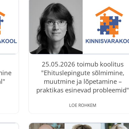
õua
Kinnisvarakoolis. Koolitust viib läbi kogenud
6.2026
kinnisvarajurist Evi Hindpere. Koolitus annab
praktilise ülevaate varjatud puuduste õiguslikus
evaate
käsitlusest kohtupraktika põhjal. Käsitletakse
müüja ja maakleri vastutust, müügieelseid
läbirääkimisi ja müügikuulutuse koostamist,
 saad:
puudusest teatamise ja tõendamise kohustust
ning ostja...
stest
25.05.2026 toimub koolitus
mine
"Ehituslepingute sõlmimine,
l"
muutmine ja lõpetamine –
praktikas esinevad probleemid
18 May, 2026
LOE ROHKEM
itus "
Kinnisvarakoolis toimub 25.05.2026 koolitus "
ne ja
Ehituslepingute sõlmimine, muutmine ja
ab Jaan
lõpetamine – praktikas esinevad probleemid ".