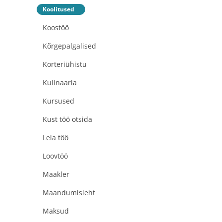
Koolitused
Koostöö
Kõrgepalgalised
Korteriühistu
Kulinaaria
Kursused
Kust töö otsida
Leia töö
Loovtöö
Maakler
Maandumisleht
Maksud