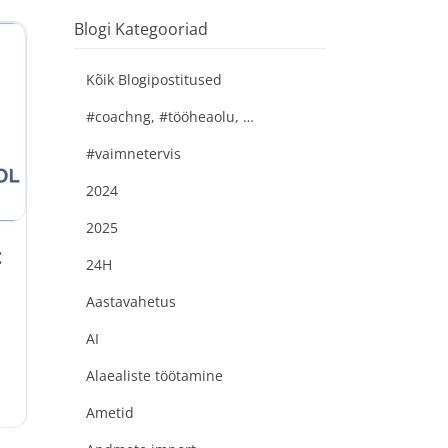
Blogi Kategooriad
Kõik Blogipostitused
#coachng, #tööheaolu, #kaireparve
#vaimnetervis
2024
2025
:
24H
Aastavahetus
AI
Alaealiste töötamine
Ametid
„