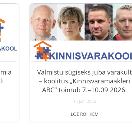
“ on
annab alustavale investorile selge ja praktilise
vad
sissejuhatuse kinnisvarainvesteeringute
ärel
maailma. Seminaril käsitletakse peamisi
ning
investeerimisstrateegiaid, sobiva
litus
investeerimisobjekti valikut, tasuvuse hindamis
se
ning vigu, mida tehakse alustades kõige
 müüja
sagedamini. Koolituse viib läbi
sest ja
kinnisvaraekspert Tõnu Toompark.
Veebiseminar toimub 9.07.2026...
emia
Valmistu sügiseks juba varakul
li
– koolitus „Kinnisvaramaakleri
ABC“ toimub 7.–10.09.2026.
15 Jun, 2026
is
Suvi alles algab, aga sügiseks tasub valmistuda
LOE ROHKEM
stis
juba täna. Kui oled mõelnud
ri.
kinnisvaravaldkonnas karjääri alustamisele või
 Tõnu
soovid oma teadmisi täiendada, on nüüd õige