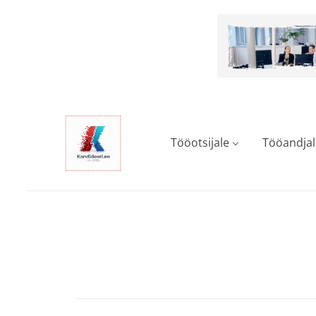
Skip
to
main
content
Tööotsijale
Tööandjal