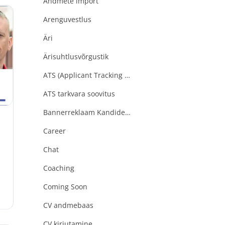
Andmete import
Arenguvestlus
Äri
t
Ärisuhtlusvõrgustik
ATS (Applicant Tracking Software)
ATS tarkvara soovitus
Bannerreklaam Kandideeri.ee
t
Career
Chat
Coaching
Coming Soon
CV andmebaas
CV kirjutamine