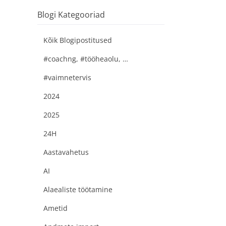
Blogi Kategooriad
Kõik Blogipostitused
#coachng, #tööheaolu, #kaireparve
#vaimnetervis
2024
2025
24H
Aastavahetus
AI
Alaealiste töötamine
Ametid