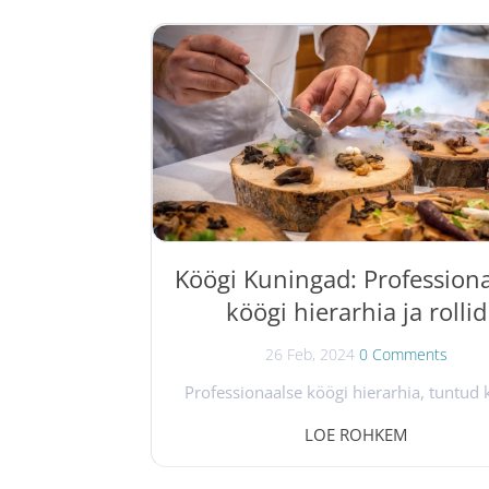
Köögi Kuningad: Profession
köögi hierarhia ja rollid
26 Feb, 2024
0 Comments
Professionaalse köögi hierarhia, tuntud 
Brigade de Cuisine, kirjeldab erinevaid 
LOE ROHKEM
tipust põhjani, igaühel oma kindlad üles
Siin on kokkuvõte Chef's Pencil ja
WebstaurantStore'i teabe põhjal: Chef de 