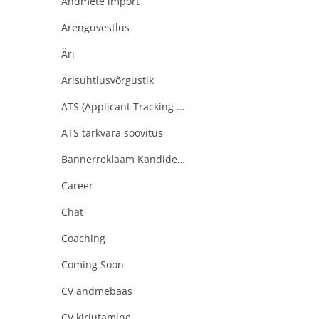
Andmete import
Arenguvestlus
Äri
Ärisuhtlusvõrgustik
ATS (Applicant Tracking Software)
ATS tarkvara soovitus
Bannerreklaam Kandideeri.ee
Career
Chat
Coaching
Coming Soon
CV andmebaas
CV kirjutamine