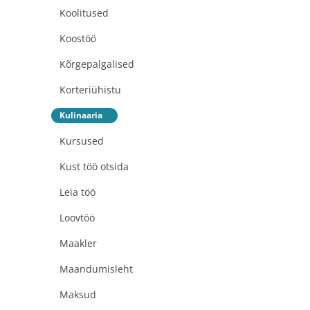
Koolitused
Koostöö
Kõrgepalgalised
Korteriühistu
Kulinaaria
Kursused
Kust töö otsida
Leia töö
Loovtöö
Maakler
Maandumisleht
Maksud