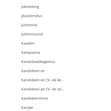
Jobseeking
Jõulutervitus
Juhtimine
Juhtimistund
Kaaskiri
Kampaania
Kandidaadikogemus
Kandideeri.ee
Kandideeri.ee CV -de keskus
Kandideeri.ee CV -de online süsteem
Kandideerimine
Karjäär