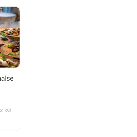
aalse
ka kui
rolle
anded.
Cuisine