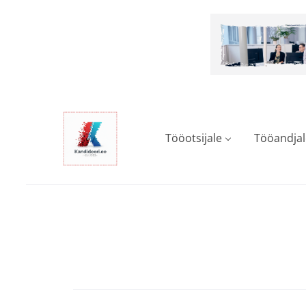
Skip
to
main
content
Tööotsijale
Tööandjal