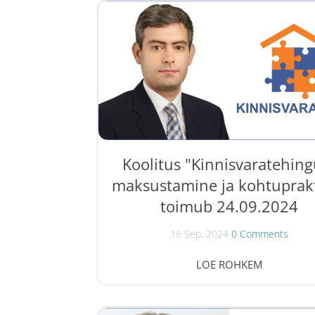
müügigarantii rakendamine ". Jurist Ma
Proosa annab koolitusel vajalikke tead
kinnisasja müügilepingute sõlmimiseks
täitmiseks. Muu hulgas saab teada: mida o
müüja peavad kinnisasja müügilepin
sõlmides tähele panema ; kes peab tõe
puuduse olemasolu ; millal ja kuidas es
kinnisasja puudusega seotud nõudeid
Koolitus "Kinnisvaratehing
maksustamine ja kohtuprak
toimub 24.09.2024
16 Sep, 2024
0 Comments
24.09.2024 toimub Kinnisvarakoolis kool
LOE ROHKEM
Kinnisvaratehingute maksustamine 
kohtupraktika ". Vandeadvokaat Dmit
Rozenblat tutvustab kinnisvarasekto