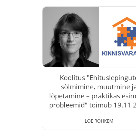
Koolitus "Ehituslepingut
sõlmimine, muutmine j
lõpetamine – praktikas esi
probleemid" toimub 19.11.
11 Nov, 2024
LOE ROHKEM
19.11.2024 toimub Kinnisvarakoolis kool
Ehituslepingute sõlmimine, muutmine