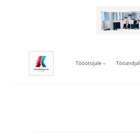
Skip
to
main
content
Tööotsijale
Tööandjal