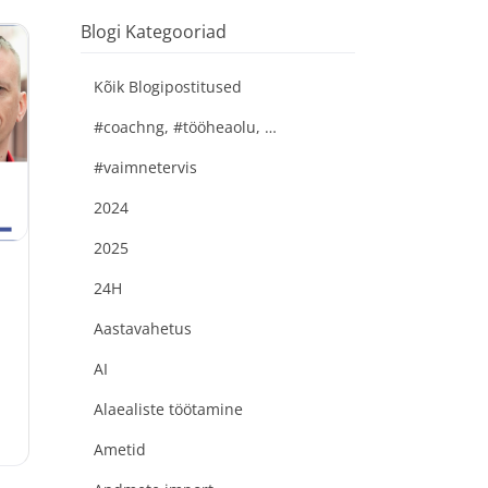
Blogi Kategooriad
Kõik Blogipostitused
#coachng, #tööheaolu, #kaireparve
#vaimnetervis
2024
2025
24H
Aastavahetus
AI
Alaealiste töötamine
Ametid
o