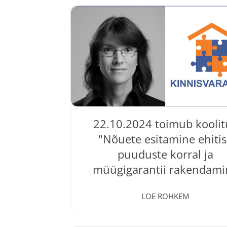
lõpetamine – praktikas esinevad problee
Koolitusel annab jurist Martina Proosa ül
millised tingimused peavad olema
ehituslepingus kokku lepitud, et lepi
täitmine kulgeks võimalikult ladusalt 
probleemideta. Koolitusele on oodat
ehitusettevõtete juhid, juhatuse liikme
juristid; ehituse valdkonna spetsialistid 
22.10.2024 toimub koolit
"Nõuete esitamine ehiti
puuduste korral ja
müügigarantii rakendami
14 Oct, 2024
LOE ROHKEM
Kinnisvarakoolis toimub 22.10.2024 kool
Nõuete esitamine ehitise puuduste korr