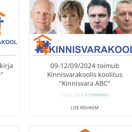
vaid
Kaljuste. Koolitus annab: ülevaate
datud:
kinnisvaraturust ja selle arengusuundadest;
teevad
baasteadmised kinnisvaraalastest õigusaktidest
ti;
info pangalaenudest ja notariaalsetest
a
toimingutest; baasteadmisi kinnisvaramaakleri
ssi;
tööst; oskuse teha kinnisvara ostu-
müügitehingut või -tehinguid....
kirja
09-12/09/2024 toimub
e"
Kinnisvarakoolis koolitus
"Kinnisvara ABC"
25 Jun, 2024
0 Comments
ukorra
Koolitus " Kinnisvara ABC " toimub 09-
LOE ROHKEM
tusel
12/09/2024. Kinnisvaravaldkonnast annavad
iühistu
ülevaate ja baasteadmised Tõnu Toompark,
glitest
Marko Sula, Evi Hindpere ja Kaido Kaljuste.
isel.
Koolitus annab: ülevaate kinnisvaraturust ja