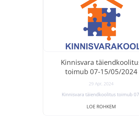
pangalaenudest ja notariaalsetest toiming
baasteadmisi kinnisvaramaakleri tööst; 
teha kinnisvara ostu-müügitehingut või
Kinnisvara täiendkoolitu
toimub 07-15/05/2024
29 Apr, 2024
Kinnisvara täiendkoolitus toimub 07
15/05/2024. Neljal koolituspäeval ann
LOE ROHKEM
kinnisvaraõigusest, rahapesust, kinnis
andmebaasidest ja registritest, kindlusta
kinnisvaraturust, detailplaneeringutest
maakleritegevusest ülevaate Evi Hindpere
Sudarinen, Andres Teder, Liina Laks, 