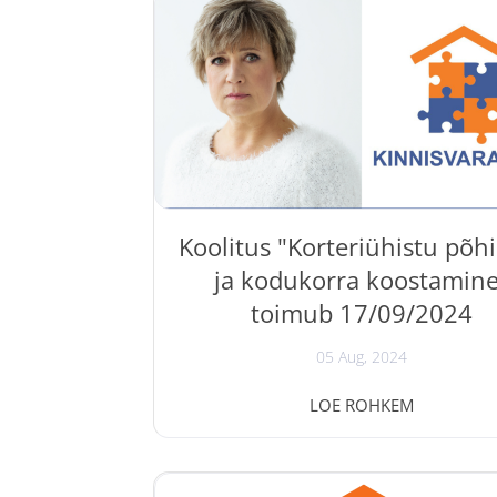
töötajatele Eesti maksuseadusest lähtu
kohustusi ja võimalusi. Koolitusele on oo
kinnisvaramaaklerid , kes igapäevaselt 
kinnisvaratehinguid ja nõustavad klien
kinnisvara arendajad , kes juhivad j
planeerivad kinnisvaraarenduse protse
eraisikud ,...
Koolitus "Korteriühistu põhi
ja kodukorra koostamin
toimub 17/09/2024
05 Aug, 2024
Koolitus " Korteriühistu põhikirja ja kod
LOE ROHKEM
koostamine " toimub 17/09/2024. Kooli
annab jurist Evi Hindpere ülevaate korter
põhikirjale ja kodukorrale kehtestatud ree
ning praktilisi nõuandeid nende koostam