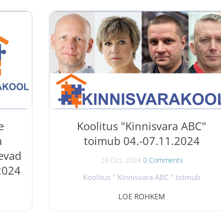
e
Koolitus "Kinnisvara ABC"
a
toimub 04.-07.11.2024
nevad
28 Oct, 2024
0 Comments
2024
Koolitus " Kinnisvara ABC " toimub
04.-07.11.2024 Kinnisvarakoolis. Koolitusel
LOE ROHKEM
annavad kinnisvaravaldkonnast ülevaate Tõnu
itus "
Toompark, Kristjan Lood, Evi Hindpere ja Kaid
 ja
Kaljuste. Koolitus annab: ülevaate