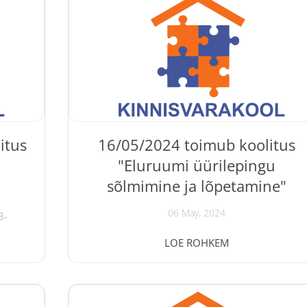
ukorra
selle arengusuundadest; baasteadmised
stu
kinnisvaraalastest õigusaktidest; info
vaselt
pangalaenudest ja notariaalsetest toimingutest
tu
baasteadmisi kinnisvaramaakleri tööst; oskuse
teha kinnisvara ostu-müügitehingut või...
itus
16/05/2024 toimub koolitus
"Eluruumi üürilepingu
sõlmimine ja lõpetamine"
06 May, 2024
3-
navad
Koolitus " Eluruumi üürilepingu sõlmimine ja
LOE ROHKEM
ark,
lõpetamine " toimub 16/05/2024
ste.
Kinnisvarakoolis. Koolitusel annavad
st ja
kinnisvaraanalüütik Tõnu Toompark ja
sed
kinnisvarajurist Evi Hindpere osalejatele oskus
o