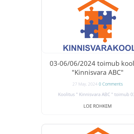
Koolitus „ Korteriühistu põhikirja ja kod
koostamine “ on suunatud: korteriühi
juhatuse liikmetele , kes tegelevad igapäe
korteriühistu juhtimisega; korteriühis
revisjonikomisjoni...
03-06/06/2024 toimub kool
"Kinnisvara ABC"
27 May, 2024
0 Comments
Koolitus " Kinnisvara ABC " toimub 0
06/06/2024. Kinnisvaravaldkonnast an
LOE ROHKEM
ülevaate ja baasteadmised Tõnu Toomp
Marko Sula, Evi Hindpere ja Kaido Kalju
Koolitus annab: ülevaate kinnisvaraturu
selle arengusuundadest; baasteadmi
kinnisvaraalastest õigusaktidest; inf