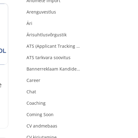
Andmete import
Arenguvestlus
;
Äri
Ärisuhtlusvõrgustik
ATS (Applicant Tracking Software)
ATS tarkvara soovitus
Bannerreklaam Kandideeri.ee
Career
e
Chat
Coaching
Coming Soon
CV andmebaas
CV kirjutamine