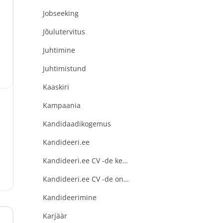
Jobseeking
;
Jõulutervitus
Juhtimine
Juhtimistund
Kaaskiri
Kampaania
Kandidaadikogemus
Kandideeri.ee
Kandideeri.ee CV -de keskus
Kandideeri.ee CV -de online süsteem
Kandideerimine
e
Karjäär