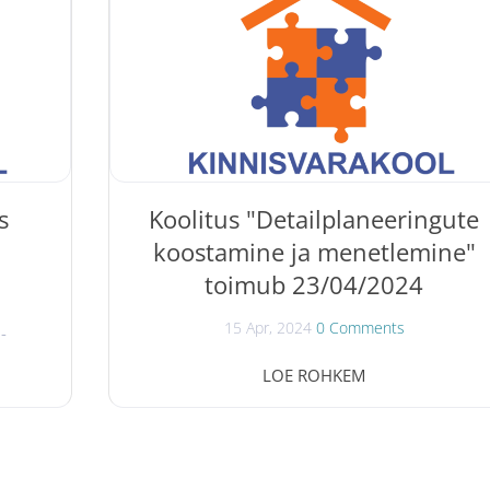
koostada oma vajadustele vastav üürileping ja
utest;
teadmised juba olemasoleva üürilepingu
oskuse
lõpetamiseks. Koolitusel saad: praktilised
...
nõuanded üürilepingu koostamiseks ja
lõpetamiseks ; nõuanded eluruumi üleandmis
ja vastuvõtmisakti...
s
Koolitus "Detailplaneeringute
koostamine ja menetlemine"
toimub 23/04/2024
15 Apr, 2024
0 Comments
-
avad
Koolitus " Detailplaneeringute koostamine ja
LOE ROHKEM
vara
menetlemine " toimub 23/04/2024
misest,
Kinnisvarakoolis. Jurist Martina Proosa annab
 ning
koolitusel detailse ülevaate
, Darja
detailplaneeringutest ja nende koostamisest.
Tõnu
Koolitusele on oodatud: riigi- ja kohaliku