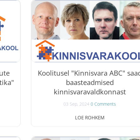
rtina
detailplaneeringutest ja nende koostamisest.
misi
Koolitusele on oodatud: riigi- ja kohaliku
 ja
omavalitsuste ametnikud , kes tegelevad
stja ja
planeerimise ja ehitamise valdkonnaga;
gut
kinnisvara arendamisega tegelevate ettevõtete
ndama
spetsialistid , sh maaklerid, hindajad jne;
itada
ehitusettevõtete...
...
ute
Koolitusel "Kinnisvara ABC" saa
tika"
baasteadmised
kinnisvaravaldkonnast
03 Sep, 2024
0 Comments
itus "
Koolitus " Kinnisvara ABC " toimub 09-
LOE ROHKEM
ja
12/09/2024. Koolitusel annavad
ri
kinnisvaravaldkonnast ülevaate Tõnu
ri
Toompark, Marko Sula, Evi Hindpere ja Kaido