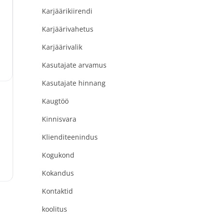
Karjäärikiirendi
Karjäärivahetus
e
Karjäärivalik
Kasutajate arvamus
Kasutajate hinnang
Kaugtöö
Kinnisvara
Klienditeenindus
Kogukond
Kokandus
Kontaktid
koolitus