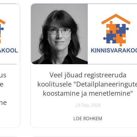
mid ".
kinnisvaraturust ja selle arengusuundadest;
evaate,
baasteadmised kinnisvaraalastest õigusaktidest
info pangalaenudest ja notariaalsetest
ngu
toimingutest; baasteadmisi kinnisvaramaakleri
ja
tööst; oskuse teha kinnisvara...
ud:
d ja
–...
us
Veel jõuad registreeruda
se
koolitusele "Detailplaneeringut
koostamine ja menetlemine"
ne
23 Sep, 2024
Koolitus " Detailplaneeringute koostamine ja
LOE ROHKEM
menetlemine " toimub 26.09.2024
itus "
Kinnisvarakoolis. Jurist Martina Proosa annab
al ja
koolitusel detailse ülevaate