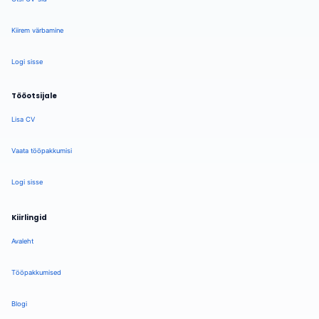
Kiirem värbamine
Logi sisse
Tööotsijale
Lisa CV
Vaata tööpakkumisi
Logi sisse
Kiirlingid
Avaleht
Tööpakkumised
Blogi