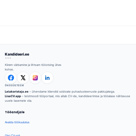
Kandideeri.ee
```
Kiirem värbamine ja lihtsam tööotsing ühes
kohas.
ÖKOSÜSTEEM
Leiakoristaja.ee
– ühendame kliendid sobivate puhastusteenuste pakkujatega.
LisaCV.app
– teistmoodi tööportaal, mis aitab CV-de, kandideerimise ja tööalase nähtavuse
uuele tasemele viia.
Tööandjale
Avalda töökuulutus
Otsi CV-sid