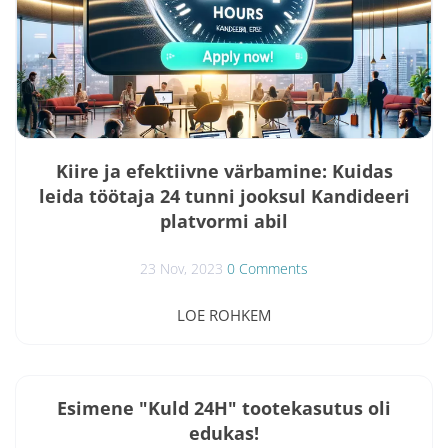
Kiire ja efektiivne värbamine: Kuidas
leida töötaja 24 tunni jooksul Kandideeri
platvormi abil
23 Nov, 2023
0 Comments
Kandideeri platvormi pakutav uuenduslik teenus "To
LOE ROHKEM
Work In 24 Hours" ehk "Employee In 24 Hours" on
märkimisväärne edasiminek töökuulutuste
avaldamise ja personaliotsingu valdkonnas. See
teenus, mis on spetsiaalselt välja töötatud tööandjate
Esimene "Kuld 24H" tootekasutus oli
ja tööotsijate vajaduste rahuldamiseks, pakub kiiret ja
edukas!
efektiivset lahendust värbamisprotsessidele,