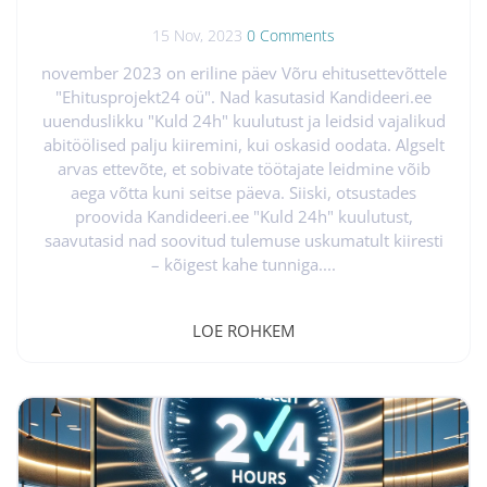
võimaldades tööandjatel leida sobiva töötaja vaid 24
tunni jooksul. Selle teenuse põhielemendiks on...
15 Nov, 2023
0 Comments
november 2023 on eriline päev Võru ehitusettevõttele
"Ehitusprojekt24 oü". Nad kasutasid Kandideeri.ee
uuenduslikku "Kuld 24h" kuulutust ja leidsid vajalikud
abitöölised palju kiiremini, kui oskasid oodata. Algselt
arvas ettevõte, et sobivate töötajate leidmine võib
aega võtta kuni seitse päeva. Siiski, otsustades
proovida Kandideeri.ee "Kuld 24h" kuulutust,
saavutasid nad soovitud tulemuse uskumatult kiiresti
– kõigest kahe tunniga....
LOE ROHKEM