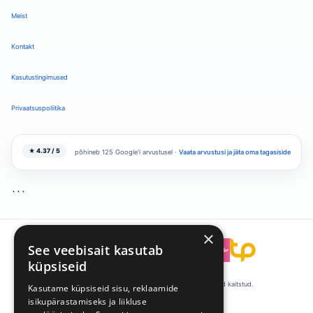
Meist
Kontakt
Kasutustingimused
Privaatsuspoliitika
★ 4.37 / 5
põhineb 125 Google'i arvustusel ·
Vaata arvustusi ja jäta oma tagasiside
```
×
See veebisait kasutab
```
küpsiseid
© 2008-2026 Talentpool by Kandideeri. Kõik õigused kaitstud.
Kasutame küpsiseid sisu, reklaamide
isikupärastamiseks ja liikluse
·
·
Küpsiste eelistused
Privaatsus
Tingimused