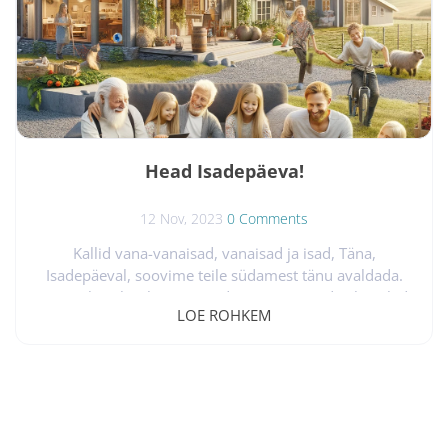
Head Isadepäeva!
12 Nov, 2023
0 Comments
Kallid vana-vanaisad, vanaisad ja isad, Täna,
Isadepäeval, soovime teile südamest tänu avaldada.
Teie tarkus, hoolivus ja jõud on meie perede alustalad.
LOE ROHKEM
Teie õpetused ja armastus on kujundanud meie elusid
rohkem, kui sõnad suudavad väljendada. Tänu teile
oleme õppinud, kasvanud ja arenenud. Tähistagem
täna teie pühendumust, ohverdust ja lõputut
armastust. Olgu see päev täis naeru, rõõmu ja
armastust, mida jagate oma peredega. Head...