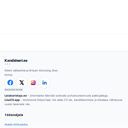
Kandideeri.ee
```
Kiirem värbamine ja lihtsam tööotsing ühes
kohas.
ÖKOSÜSTEEM
Leiakoristaja.ee
– ühendame kliendid sobivate puhastusteenuste pakkujatega.
LisaCV.app
– teistmoodi tööportaal, mis aitab CV-de, kandideerimise ja tööalase nähtavuse
uuele tasemele viia.
Tööandjale
Avalda töökuulutus