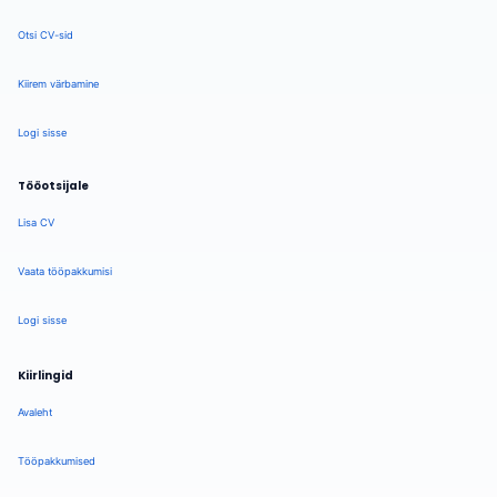
Otsi CV-sid
Kiirem värbamine
Logi sisse
Tööotsijale
Lisa CV
Vaata tööpakkumisi
Logi sisse
Kiirlingid
Avaleht
Tööpakkumised