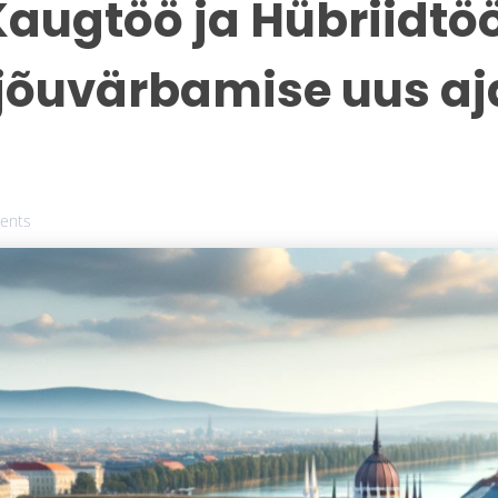
Kaugtöö ja Hübriidtöö
jõuvärbamise uus aj
ents