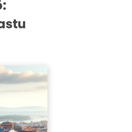
:
astu