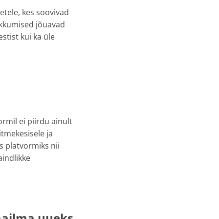
etele, kes soovivad
pakkumised jõuavad
stist kui ka üle
mil ei piirdu ainult
tmekesisele ja
s platvormiks nii
aindlikke
aailma uueks