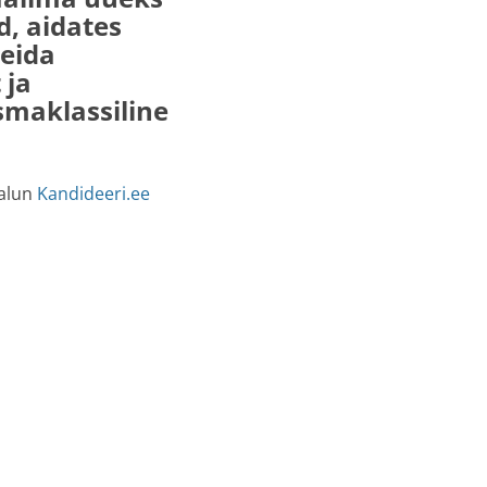
d, aidates
leida
 ja
smaklassiline
palun
Kandideeri.ee