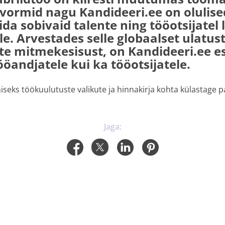
vormid nagu Kandideeri.ee on olulise
ida sobivaid talente ning tööotsijatel 
le. Arvestades selle globaalset ulatust
e mitmekesisust, on Kandideeri.ee e
ööandjatele kui ka tööotsijatele.
seks töökuulutuste valikute ja hinnakirja kohta külastage 
Jaga: