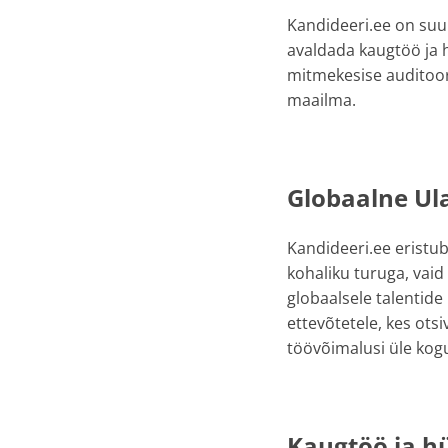
Kandideeri.ee on suur
avaldada kaugtöö ja h
mitmekesise auditoori
maailma.
Globaalne Ul
Kandideeri.ee eristub
kohaliku turuga, vai
globaalsele talentide
ettevõtetele, kes otsi
töövõimalusi üle kog
Kaugtöö ja h