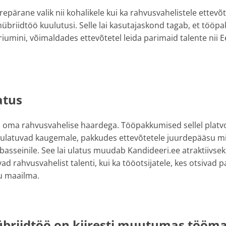
epärane valik nii kohalikele kui ka rahvusvahelistele ettevõt
übriidtöö kuulutusi. Selle lai kasutajaskond tagab, et töö
umini, võimaldades ettevõtetel leida parimaid talente nii Ee
atus
 oma rahvusvahelise haardega. Tööpakkumised sellel platvor
d ulatuvad kaugemale, pakkudes ettevõtetele juurdepääsu mi
 basseinile. See lai ulatus muudab Kandideeri.ee atraktiivsek
vad rahvusvahelist talenti, kui ka tööotsijatele, kes otsivad p
u maailma.
übriidtöö on kiiresti muutumas tööm