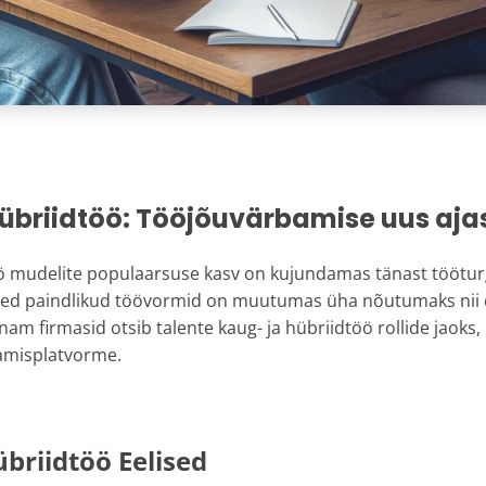
übriidtöö: Tööjõuvärbamise uus aja
ö mudelite populaarsuse kasv on kujundamas tänast tööturg
ed paindlikud töövormid on muutumas üha nõutumaks nii e
nam firmasid otsib talente kaug- ja hübriidtöö rollide jaoks,
amisplatvorme.
briidtöö Eelised