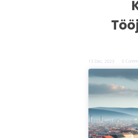
Töö
13 Dec, 2023
0 Comm