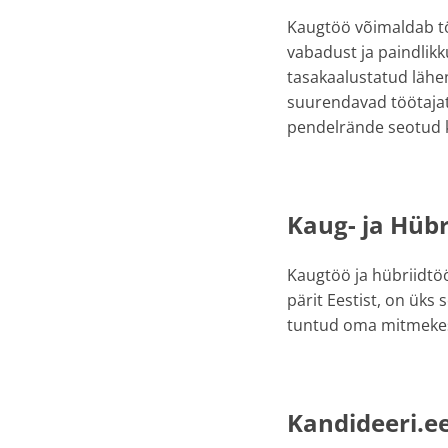
Kaugtöö võimaldab tö
vabadust ja paindlik
tasakaalustatud lähe
suurendavad töötajat
pendelrände seotud k
Kaug- ja Hübr
Kaugtöö ja hübriidtö
pärit Eestist, on üks 
tuntud oma mitmekesi
Kandideeri.e