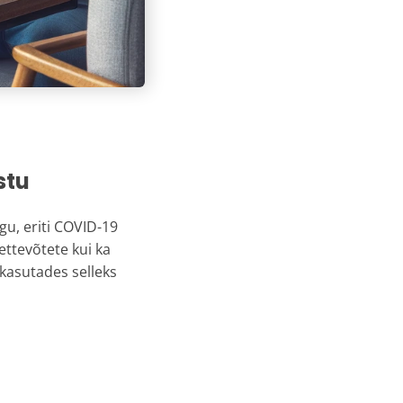
stu
u, eriti COVID-19
ttevõtete kui ka
 kasutades selleks