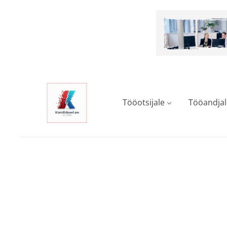
Skip
to
main
content
Tööotsijale
Tööandjal