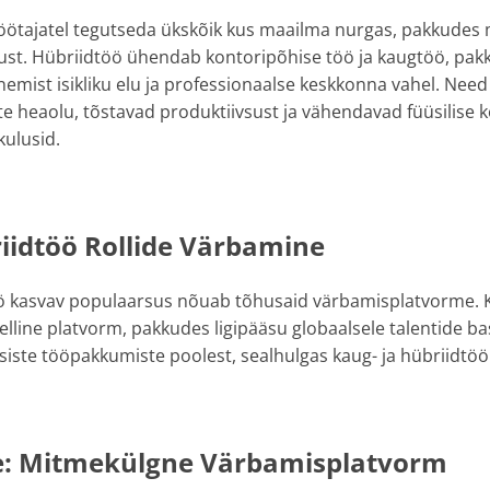
ötajatel tegutseda ükskõik kus maailma nurgas, pakkudes
kust. Hübriidtöö ühendab kontoripõhise töö ja kaugtöö, pak
nemist isikliku elu ja professionaalse keskkonna vahel. Nee
e heaolu, tõstavad produktiivsust ja vähendavad füüsilise 
ulusid.
iidtöö Rollide Värbamine
ö kasvav populaarsus nõuab tõhusaid värbamisplatvorme. K
selline platvorm, pakkudes ligipääsu globaalsele talentide ba
ste tööpakkumiste poolest, sealhulgas kaug- ja hübriidtöö
e: Mitmekülgne Värbamisplatvorm