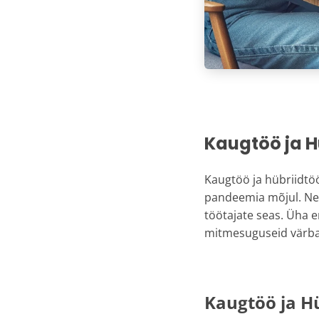
Kaugtöö ja H
Kaugtöö ja hübriidtö
pandeemia mõjul. Ne
töötajate seas. Üha e
mitmesuguseid värb
Kaugtöö ja Hü