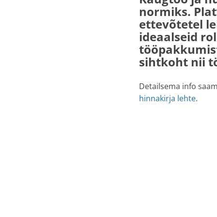
normiks. Plat
ettevõtetel le
ideaalseid rol
tööpakkumist
sihtkoht nii t
Detailsema info saami
hinnakirja lehte
.