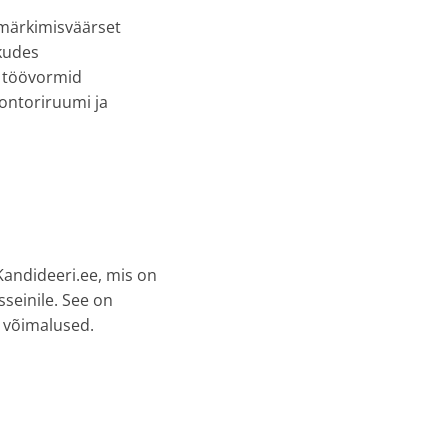
 märkimisväärset
kudes
d töövormid
kontoriruumi ja
andideeri.ee, mis on
sseinile. See on
 võimalused.