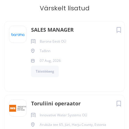
Värskelt lisatud
SALES MANAGER
Barona Eesti OÜ
Tallinn
07 Aug, 2026
Täistööaeg
Toruliini operaator
Innovative Water Systems OÜ
Aruküla tee 65, Jüri, Harju County, Estonia