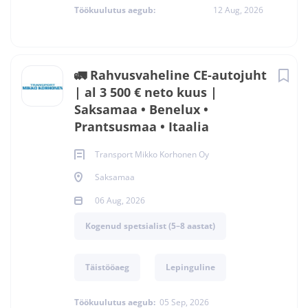
Töökuulutus aegub:
12 Aug, 2026
🚛 Rahvusvaheline CE-autojuht
| al 3 500 € neto kuus |
Saksamaa • Benelux •
Prantsusmaa • Itaalia
Transport Mikko Korhonen Oy
Saksamaa
06 Aug, 2026
Kogenud spetsialist (5–8 aastat)
Täistööaeg
Lepinguline
Töökuulutus aegub:
05 Sep, 2026