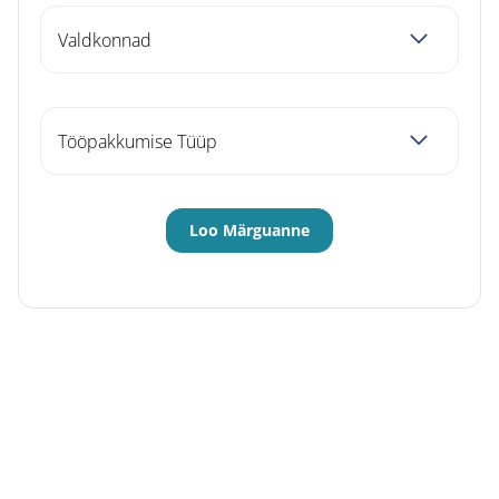
Valdkonnad
Tööpakkumise Tüüp
Otsi töökuulutusi Kandideeri.ee
värbamiskeskkonnas.