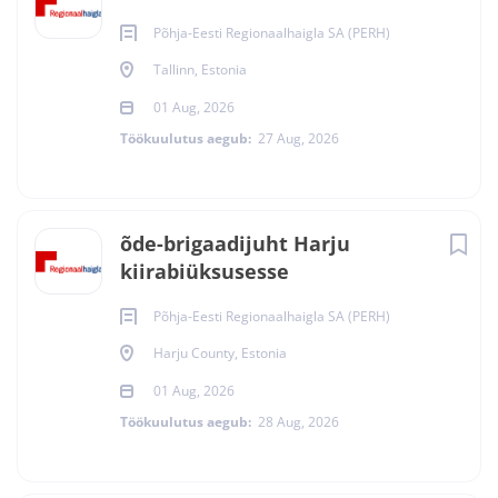
Põhja-Eesti Regionaalhaigla SA (PERH)
Tallinn, Estonia
01 Aug, 2026
Töökuulutus aegub:
27 Aug, 2026
õde-brigaadijuht Harju
kiirabiüksusesse
Põhja-Eesti Regionaalhaigla SA (PERH)
Harju County, Estonia
01 Aug, 2026
Töökuulutus aegub:
28 Aug, 2026