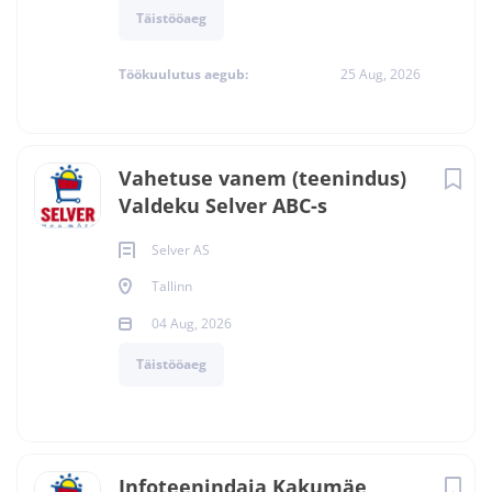
Täistööaeg
Töökuulutus aegub:
25 Aug, 2026
Vahetuse vanem (teenindus)
Valdeku Selver ABC-s
Selver AS
Tallinn
04 Aug, 2026
Täistööaeg
Infoteenindaja Kakumäe