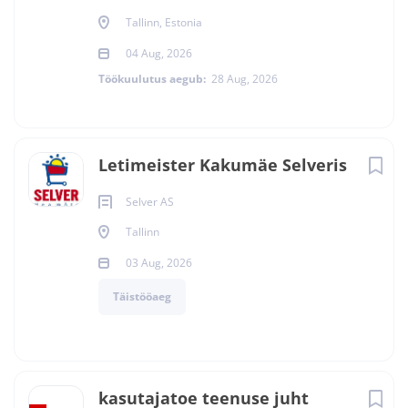
Tallinn, Estonia
04 Aug, 2026
Töökuulutus aegub:
28 Aug, 2026
Letimeister Kakumäe Selveris
Selver AS
Tallinn
03 Aug, 2026
Täistööaeg
kasutajatoe teenuse juht