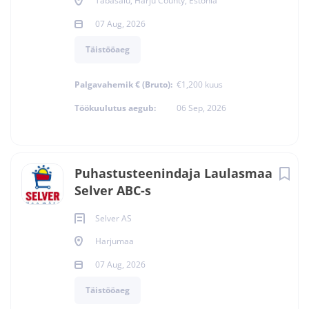
Tabasalu, Harju County, Estonia
07 Aug, 2026
Täistööaeg
Palgavahemik € (Bruto):
€1,200 kuus
Töökuulutus aegub:
06 Sep, 2026
Puhastusteenindaja Laulasmaa
Selver ABC-s
Selver AS
Harjumaa
07 Aug, 2026
Täistööaeg