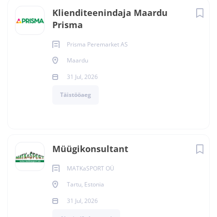
Klienditeenindaja Maardu
Prisma
Prisma Peremarket AS
Maardu
31 Jul, 2026
Täistööaeg
Müügikonsultant
MATKaSPORT OÜ
Tartu, Estonia
31 Jul, 2026