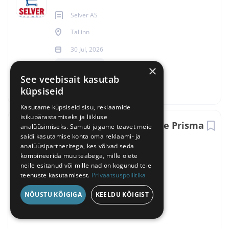
Selver AS
Tallinn
30 Jul, 2026
×
Täistööaeg
See veebisait kasutab
küpsiseid
Kasutame küpsiseid sisu, reklaamide
isikupärastamiseks ja liikluse
Klienditeenindaja Tiskre Prisma
analüüsimiseks. Samuti jagame teavet meie
saidi kasutamise kohta oma reklaami- ja
analüüsipartneritega, kes võivad seda
Prisma Peremarket AS
kombineerida muu teabega, mille olete
Tiskre
neile esitanud või mille nad on kogunud teie
teenuste kasutamisest.
Privaatsuspoliitika
30 Jul, 2026
NÕUSTU KÕIGIGA
KEELDU KÕIGIST
Täistööaeg