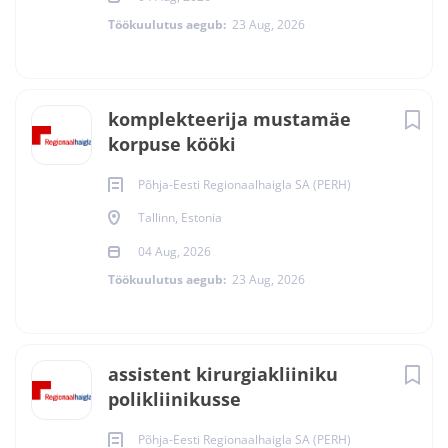
Töökuulutus aegub:
23 Aug, 2026
komplekteerija mustamäe
korpuse kööki
Põhja-Eesti Regionaalhaigla SA (PERH)
Tallinn, Estonia
04 Aug, 2026
Töökuulutus aegub:
23 Aug, 2026
assistent kirurgiakliiniku
polikliinikusse
Põhja-Eesti Regionaalhaigla SA (PERH)