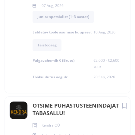
07 Aug, 2026
Junior spetsialist (1–3 aastat)
Eeldatav tööle asumise kuupäev:
10 Aug, 2026
Täistööaeg
Palgavahemik € (Bruto):
€2,000 - €2,600
kuus
Töökuulutus aegub:
20 Sep, 2026
OTSIME PUHASTUSTEENINDAJAT
TABASALLU!
Kendra OÜ