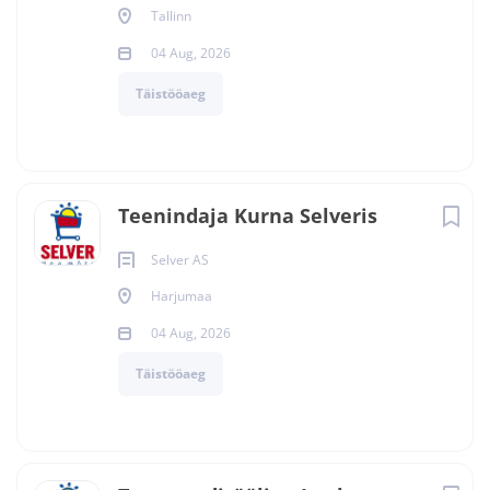
Tallinn
04 Aug, 2026
Täistööaeg
Teenindaja Kurna Selveris
Selver AS
Harjumaa
04 Aug, 2026
Täistööaeg