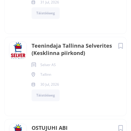
31 Jul, 2026
Täistööaeg
Teenindaja Tallinna Selverites
(Kesklinna piirkond)
Selver AS
Tallinn
30 Jul, 2026
Täistööaeg
OSTUJUHI ABI