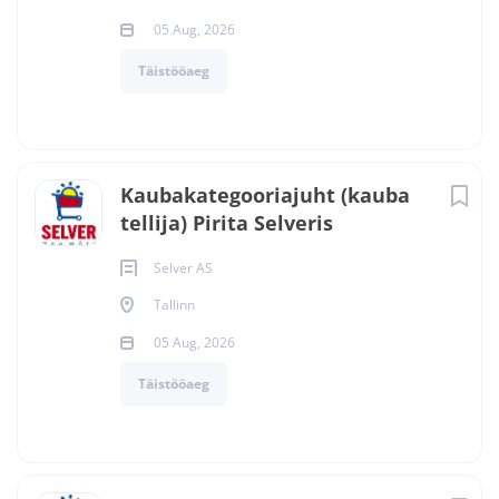
05 Aug, 2026
Täistööaeg
Kaubakategooriajuht (kauba
tellija) Pirita Selveris
Selver AS
Tallinn
05 Aug, 2026
Täistööaeg