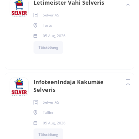
Letimeister Vahi Selveris
Selver AS
Tartu
05 Aug, 2026
Täistööaeg
Infoteenindaja Kakumäe
Selveris
Selver AS
Tallinn
05 Aug, 2026
Täistööaeg