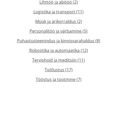
Lihttöö ja abitöö
(2)
Logistika ja transport
(11)
Müük ja ärikorraldus
(2)
Personalitöö ja värbamine
(5)
Puhastusteenindus ja kinnisvarahaldus
(8)
Robootika ja automaatika
(12)
Tervishoid ja meditsiin
(11)
Toitlustus
(17)
Tööstus ja tootmine
(7)