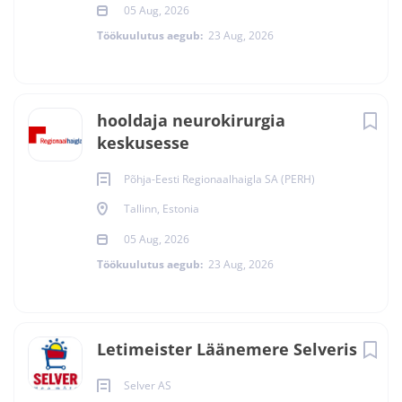
05 Aug, 2026
Töökuulutus aegub:
23 Aug, 2026
hooldaja neurokirurgia
keskusesse
Põhja-Eesti Regionaalhaigla SA (PERH)
Tallinn, Estonia
05 Aug, 2026
Töökuulutus aegub:
23 Aug, 2026
Letimeister Läänemere Selveris
Selver AS