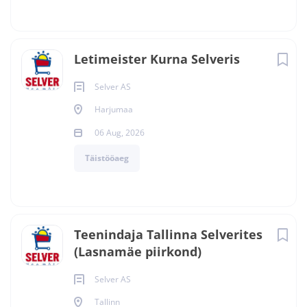
Letimeister Kurna Selveris
Selver AS
Harjumaa
06 Aug, 2026
Täistööaeg
Teenindaja Tallinna Selverites
(Lasnamäe piirkond)
Selver AS
Tallinn