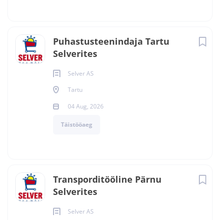
Puhastusteenindaja Tartu
Selverites
Selver AS
Tartu
04 Aug, 2026
Täistööaeg
Transporditööline Pärnu
Selverites
Selver AS