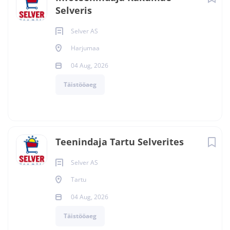
Selveris
Selver AS
Harjumaa
04 Aug, 2026
Täistööaeg
Teenindaja Tartu Selverites
Selver AS
Tartu
04 Aug, 2026
Täistööaeg