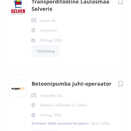
Transporditööline Laulasmaa
Selveris
Selver AS
Harjumaa
04 Aug, 2026
Täistööaeg
Betoonipumba juht-operaator
Pump-Mix Oü
Betooni 15/Paneeli 5, Tallinn
04 Aug, 2026
Eeldatav tööle asumise kuupäev:
28 Jul, 2026