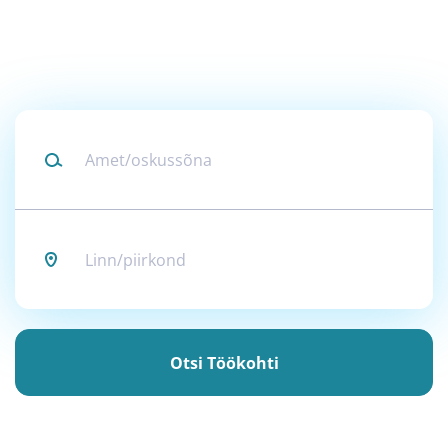
Amet/oskussõna
Linn/piirkond
Otsi
töökohti
Otsi Töökohti