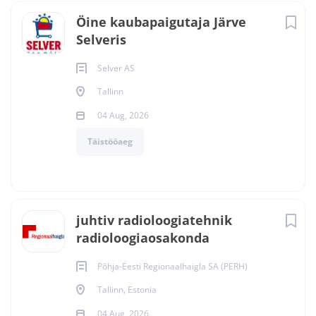
Öine kaubapaigutaja Järve
Selveris
Selver AS
Tallinn
04 Aug, 2026
Täistööaeg
juhtiv radioloogiatehnik
radioloogiaosakonda
Põhja-Eesti Regionaalhaigla SA (PERH)
Tallinn, Estonia
04 Aug, 2026