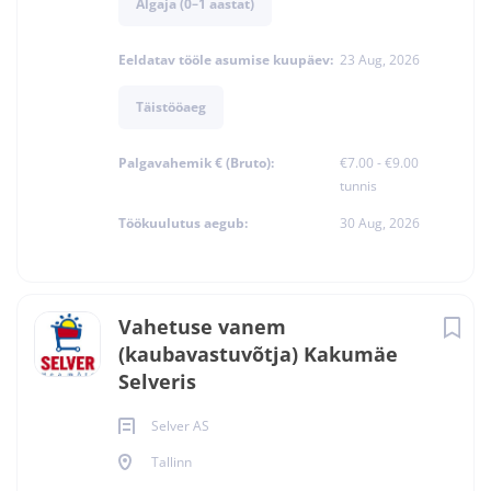
Algaja (0–1 aastat)
Eeldatav tööle asumise kuupäev:
23 Aug, 2026
Täistööaeg
Palgavahemik € (Bruto):
€7.00 - €9.00
tunnis
Töökuulutus aegub:
30 Aug, 2026
Vahetuse vanem
(kaubavastuvõtja) Kakumäe
Selveris
Selver AS
Tallinn