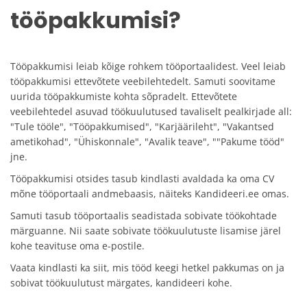
tööpakkumisi?
Tööpakkumisi leiab kõige rohkem tööportaalidest. Veel leiab
tööpakkumisi ettevõtete veebilehtedelt. Samuti soovitame
uurida tööpakkumiste kohta sõpradelt. Ettevõtete
veebilehtedel asuvad töökuulutused tavaliselt pealkirjade all:
"Tule tööle", "Tööpakkumised", "Karjäärileht", "Vakantsed
ametikohad", "Ühiskonnale", "Avalik teave", ""Pakume tööd"
jne.
Tööpakkumisi otsides tasub kindlasti avaldada ka oma CV
mõne tööportaali andmebaasis, näiteks Kandideeri.ee omas.
Samuti tasub tööportaalis seadistada sobivate töökohtade
märguanne. Nii saate sobivate töökuulutuste lisamise järel
kohe teavituse oma e-postile.
Vaata kindlasti ka siit, mis tööd keegi hetkel pakkumas on ja
sobivat töökuulutust märgates, kandideeri kohe.