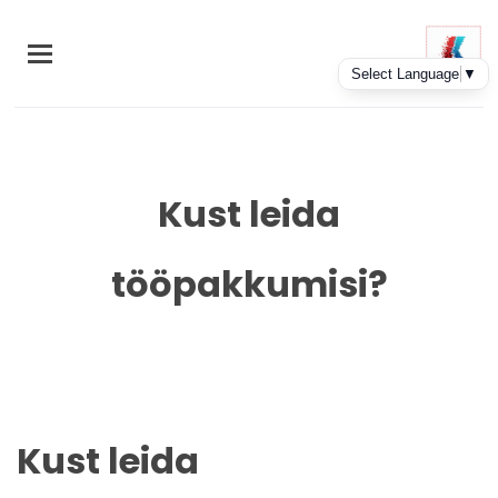
Skip
to
main
content
Kust leida
tööpakkumisi?
Kust leida