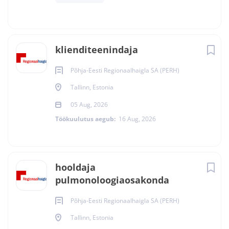
klienditeenindaja
Põhja-Eesti Regionaalhaigla SA (PERH)
Tallinn, Estonia
05 Aug, 2026
Töökuulutus aegub:
16 Aug, 2026
hooldaja
pulmonoloogiaosakonda
Põhja-Eesti Regionaalhaigla SA (PERH)
Tallinn, Estonia