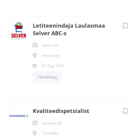
Letiteenindaja Laulasmaa
Selver ABC-s
Selver AS
Harjumaa
07 Aug, 2026
Täistööaeg
Kvaliteedispetsialist
Konesko AS
Türi-Alliku