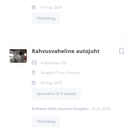
07 Aug, 2026
Täistööaeg
Rahvusvaheline autojuht
A-Veolainen OÜ
Kaugtöö (Tartu, Estonia)
06 Aug, 2026
Spetsialist (3–5 aastat)
Eeldatav tööle asumise kuupäev:
20 Jul, 2026
Täistööaeg