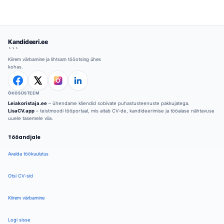
Kandideeri.ee
```
Kiirem värbamine ja lihtsam tööotsing ühes
kohas.
ÖKOSÜSTEEM
Leiakoristaja.ee
– ühendame kliendid sobivate puhastusteenuste pakkujatega.
LisaCV.app
– teistmoodi tööportaal, mis aitab CV-de, kandideerimise ja tööalase nähtavuse
uuele tasemele viia.
Tööandjale
Avalda töökuulutus
Otsi CV-sid
Kiirem värbamine
Logi sisse