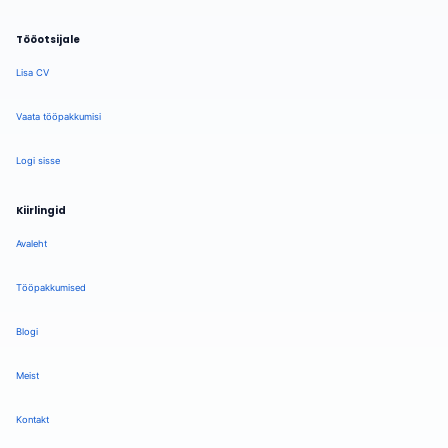
Tööotsijale
Lisa CV
Vaata tööpakkumisi
Logi sisse
Kiirlingid
Avaleht
Tööpakkumised
Blogi
Meist
Kontakt