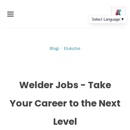
Skip
to
main
content
Blogi
>
Elukutse
Welder Jobs - Take
Your Career to the Next
Level