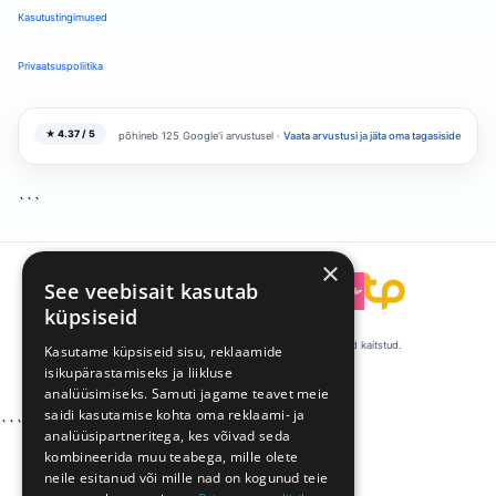
Kasutustingimused
Privaatsuspoliitika
★ 4.37 / 5
põhineb 125 Google'i arvustusel ·
Vaata arvustusi ja jäta oma tagasiside
```
×
See veebisait kasutab
```
küpsiseid
© 2008-2026 Talentpool by Kandideeri. Kõik õigused kaitstud.
Kasutame küpsiseid sisu, reklaamide
isikupärastamiseks ja liikluse
·
·
Küpsiste eelistused
Privaatsus
Tingimused
analüüsimiseks. Samuti jagame teavet meie
saidi kasutamise kohta oma reklaami- ja
```
analüüsipartneritega, kes võivad seda
kombineerida muu teabega, mille olete
neile esitanud või mille nad on kogunud teie