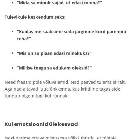
“Mida sa minult vajad, et edasi minna?”
Tulevikule keskendumiseks:
“Kuidas me saaksime seda järgmine kord paremini
teha?”
“Mis on su plaan edasi minekuks?”
“Millise toega sa edukam oleksid?”
Need fraasid pole võluvalemid. Nad peavad tulema siiralt.
Aga nad aitavad luua õhkkonna, kus kriitiline tagasiside
tundub pigem tugi kui rünnak.
Kui emotsioonid üle keevad
Isegi parima ettevalmistusega võib juhtuda, et töötaja