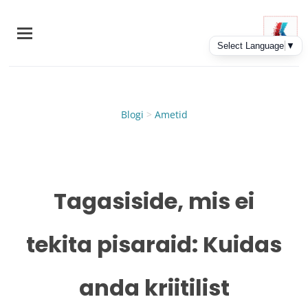
Skip
to
main
content
Blogi
>
Ametid
Tagasiside, mis ei
tekita pisaraid: Kuidas
anda kriitilist