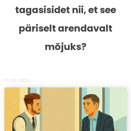
tagasisidet nii, et see
päriselt arendavalt
mõjuks?
01 Oct, 2025