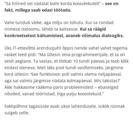
“Sa hilined sel nädalal kolm korda koosolekutelt” –
see on
fakt, millega saab edasi töötada.
Vahe tundub väike, aga mõju on tohutu. Kui sa ründad
inimese iseloomu, läheb ta kaitsesse.
Kui sa räägid
konkreetsetest käitumistest, avaneb võimalus dialoogiks.
Üks IT-ettevõtte arendusjuht õppis nende vahel vahet tegema
rasket teed pidi: “Ma ütlesin oma programmeerijale, et ta on
veidi aeglane. Ta vastas, et töötab 10 tundi päevas ja teeb kõik
endast oleneva. Meil läks pool tundi vaidlemiseks. Järgmine
kord ütlesin: ‘See funktsioon pidi valmis olema neljapäeval,
aga sai valmis järgmise nädala kolmapäeval. Mis takistas?’
Äkki hakkasime rääkima päris probleemidest – ebaselged
nõuded, vanad tööriistad, liiga palju koosolekuid.”
Faktipõhine tagasiside avab ukse lahendusele. Isiklik rünnak
sulgeb selle.