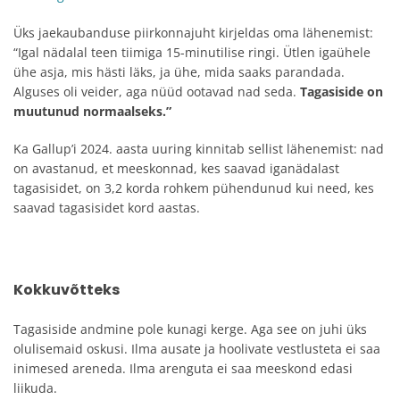
Üks jaekaubanduse piirkonnajuht kirjeldas oma lähenemist:
“Igal nädalal teen tiimiga 15-minutilise ringi. Ütlen igaühele
ühe asja, mis hästi läks, ja ühe, mida saaks parandada.
Alguses oli veider, aga nüüd ootavad nad seda.
Tagasiside on
muutunud normaalseks.”
Ka Gallup’i 2024. aasta uuring kinnitab sellist lähenemist: nad
on avastanud, et meeskonnad, kes saavad iganädalast
tagasisidet, on 3,2 korda rohkem pühendunud kui need, kes
saavad tagasisidet kord aastas.
Kokkuvõtteks
Tagasiside andmine pole kunagi kerge. Aga see on juhi üks
olulisemaid oskusi. Ilma ausate ja hoolivate vestlusteta ei saa
inimesed areneda. Ilma arenguta ei saa meeskond edasi
liikuda.