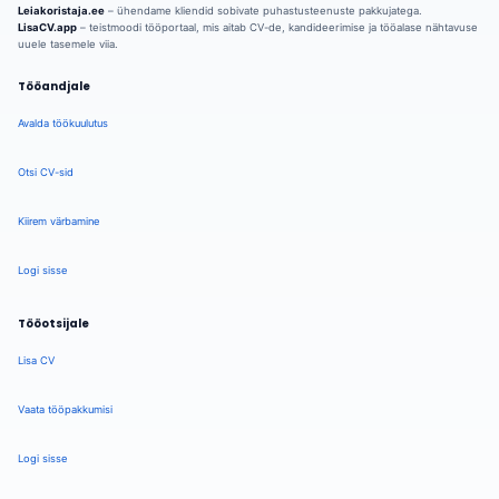
Leiakoristaja.ee
– ühendame kliendid sobivate puhastusteenuste pakkujatega.
LisaCV.app
– teistmoodi tööportaal, mis aitab CV-de, kandideerimise ja tööalase nähtavuse
uuele tasemele viia.
Tööandjale
Avalda töökuulutus
Otsi CV-sid
Kiirem värbamine
Logi sisse
Tööotsijale
Lisa CV
Vaata tööpakkumisi
Logi sisse