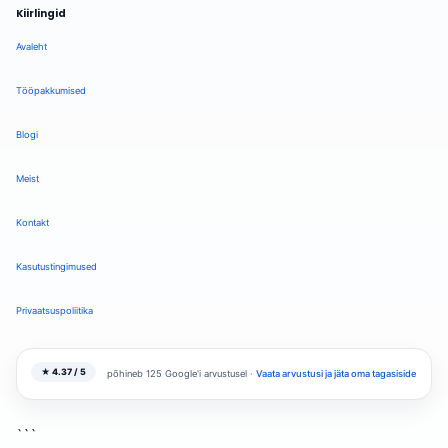
Kiirlingid
Avaleht
Tööpakkumised
Blogi
Meist
Kontakt
Kasutustingimused
Privaatsuspoliitika
★ 4.37 / 5
põhineb 125 Google'i arvustusel ·
Vaata arvustusi ja jäta oma tagasiside
```