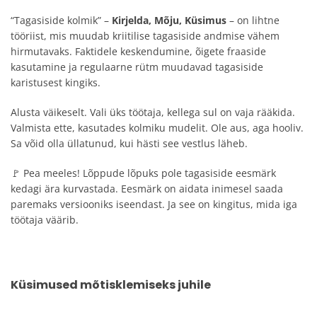
“Tagasiside kolmik” –
Kirjelda, Mõju, Küsimus
– on lihtne
tööriist, mis muudab kriitilise tagasiside andmise vähem
hirmutavaks. Faktidele keskendumine, õigete fraaside
kasutamine ja regulaarne rütm muudavad tagasiside
karistusest kingiks.
Alusta väikeselt. Vali üks töötaja, kellega sul on vaja rääkida.
Valmista ette, kasutades kolmiku mudelit. Ole aus, aga hooliv.
Sa võid olla üllatunud, kui hästi see vestlus läheb.
🚩 Pea meeles! Lõppude lõpuks pole tagasiside eesmärk
kedagi ära kurvastada. Eesmärk on aidata inimesel saada
paremaks versiooniks iseendast. Ja see on kingitus, mida iga
töötaja väärib.
Küsimused mõtisklemiseks juhile