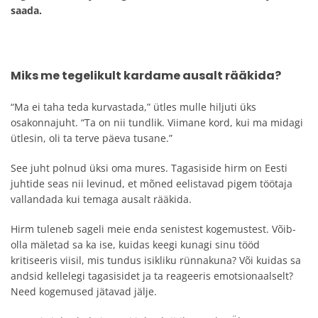
saada.
Miks me tegelikult kardame ausalt rääkida?
“Ma ei taha teda kurvastada,” ütles mulle hiljuti üks
osakonnajuht. “Ta on nii tundlik. Viimane kord, kui ma midagi
ütlesin, oli ta terve päeva tusane.”
See juht polnud üksi oma mures. Tagasiside hirm on Eesti
juhtide seas nii levinud, et mõned eelistavad pigem töötaja
vallandada kui temaga ausalt rääkida.
Hirm tuleneb sageli meie enda senistest kogemustest. Võib-
olla mäletad sa ka ise, kuidas keegi kunagi sinu tööd
kritiseeris viisil, mis tundus isikliku rünnakuna? Või kuidas sa
andsid kellelegi tagasisidet ja ta reageeris emotsionaalselt?
Need kogemused jätavad jälje.