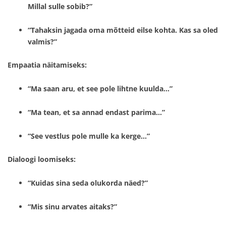
Millal sulle sobib?”
“Tahaksin jagada oma mõtteid eilse kohta. Kas sa oled
valmis?”
Empaatia näitamiseks:
“Ma saan aru, et see pole lihtne kuulda…”
“Ma tean, et sa annad endast parima…”
“See vestlus pole mulle ka kerge…”
Dialoogi loomiseks:
“Kuidas sina seda olukorda näed?”
“Mis sinu arvates aitaks?”