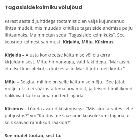
Tagasiside kolmiku võlujõud
Pärast aastaid juhtidega töötamist olen välja kujundanud
lihtsa mudeli, mis muudab kriitilise tagasiside andmise palju
lihtsamaks. Ma nimetan seda “Tagasiside kolmikuks”. See
koosneb kolmest sammust:
Kirjelda, Mõju, Küsimus.
Kirjelda
– Alusta konkreetse käitumise või olukorra
kirjeldamisest. Mitte hinnanguga, vaid faktidega. “Märkasin,
et eilsel koosolekul sa katkestasid Mariti juttu neli korda.”
Mõju
– Selgita, milline on selle käitumise mõju. “See jätab
mulje, et sa ei väärusta tema arvamust, ja teised tiimiliikmed
hakkavad kartma oma mõtteid jagada.”
Küsimus
– Lõpeta avatud küsimusega. “Mis sinu arvates selle
põhjustas?” või “Kuidas me saaksime koosolekutel tagada, et
kõik saavad rahulikult rääkida?”
See mudel töötab, sest ta: