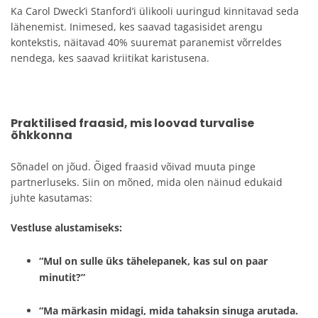
Ka Carol Dweck’i Stanford’i ülikooli uuringud kinnitavad seda
lähenemist. Inimesed, kes saavad tagasisidet arengu
kontekstis, näitavad 40% suuremat paranemist võrreldes
nendega, kes saavad kriitikat karistusena.
Praktilised fraasid, mis loovad turvalise
õhkkonna
Sõnadel on jõud. Õiged fraasid võivad muuta pinge
partnerluseks. Siin on mõned, mida olen näinud edukaid
juhte kasutamas:
Vestluse alustamiseks:
“Mul on sulle üks tähelepanek, kas sul on paar
minutit?”
“Ma märkasin midagi, mida tahaksin sinuga arutada.