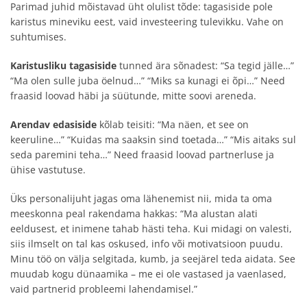
Parimad juhid mõistavad üht olulist tõde: tagasiside pole
karistus mineviku eest, vaid investeering tulevikku. Vahe on
suhtumises.
Karistusliku tagasiside
tunned ära sõnadest: “Sa tegid jälle…”
“Ma olen sulle juba öelnud…” “Miks sa kunagi ei õpi…” Need
fraasid loovad häbi ja süütunde, mitte soovi areneda.
Arendav edasiside
kõlab teisiti: “Ma näen, et see on
keeruline…” “Kuidas ma saaksin sind toetada…” “Mis aitaks sul
seda paremini teha…” Need fraasid loovad partnerluse ja
ühise vastutuse.
Üks personalijuht jagas oma lähenemist nii, mida ta oma
meeskonna peal rakendama hakkas: “Ma alustan alati
eeldusest, et inimene tahab hästi teha. Kui midagi on valesti,
siis ilmselt on tal kas oskused, info või motivatsioon puudu.
Minu töö on välja selgitada, kumb, ja seejärel teda aidata. See
muudab kogu dünaamika – me ei ole vastased ja vaenlased,
vaid partnerid probleemi lahendamisel.”