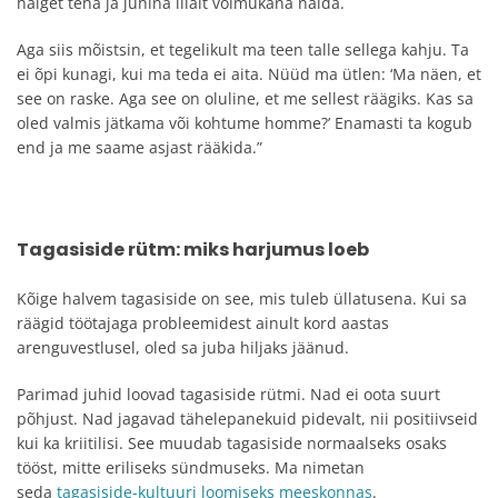
haiget teha ja juhina liialt võimukana näida.
Aga siis mõistsin, et tegelikult ma teen talle sellega kahju. Ta
ei õpi kunagi, kui ma teda ei aita. Nüüd ma ütlen: ‘Ma näen, et
see on raske. Aga see on oluline, et me sellest räägiks. Kas sa
oled valmis jätkama või kohtume homme?’ Enamasti ta kogub
end ja me saame asjast rääkida.”
Tagasiside rütm: miks harjumus loeb
Kõige halvem tagasiside on see, mis tuleb üllatusena. Kui sa
räägid töötajaga probleemidest ainult kord aastas
arenguvestlusel, oled sa juba hiljaks jäänud.
Parimad juhid loovad tagasiside rütmi. Nad ei oota suurt
põhjust. Nad jagavad tähelepanekuid pidevalt, nii positiivseid
kui ka kriitilisi. See muudab tagasiside normaalseks osaks
tööst, mitte eriliseks sündmuseks. Ma nimetan
seda
tagasiside-kultuuri loomiseks meeskonnas
.