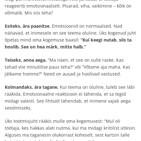
reageerib emotsionaalselt. Pisarad, viha, vaikimine – kõik on
võimalik. Mis siis teha?
Esiteks, ära paanitse.
Emotsioonid on normaalsed. Nad
näitavad, et inimesele on see teema oluline. Üks kogenud juht
õpetas mind oma kogemuse baasil:
“Kui keegi nutab, siis ta
hoolib. See on hea märk, mitte halb.”
Teiseks, anna aega.
“Ma näen, et see on sulle raske. Kas
tahad viie minutilise paus teha?” või “Võtame aja maha. Kas
jätkame homme?” Need on ausad ja hoolivad vastused.
Kolmandaks, ära tagane.
Kui teema on oluline, tuleb see läbi
rääkida. Emotsionaalne reaktsioon ei tähenda, et sa tegid
midagi valesti. See lihtsalt tähendab, et inimene vajab aega
seedimiseks.
Üks tootmisjuht rääkis mulle oma kogemusest: “Mul oli
töötaja, kes hakkas alati nutma, kui ma midagi kriitilist ütlesin.
Alguses ma taganesin olukorrast koheselt, sest kartsin talle