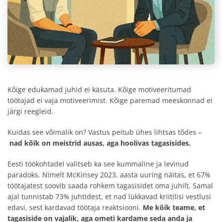
Kõige edukamad juhid ei käsuta. Kõige motiveeritumad
töötajad ei vaja motiveerimist. Kõige paremad meeskonnad ei
järgi reegleid.
Kuidas see võimalik on? Vastus peitub ühes lihtsas tõdes –
nad kõik on meistrid ausas, aga hoolivas tagasisides.
Eesti töökohtadel valitseb ka see kummaline ja levinud
paradoks. Nimelt McKinsey 2023. aasta uuring näitas, et 67%
töötajatest soovib saada rohkem tagasisidet oma juhilt. Samal
ajal tunnistab 73% juhtidest, et nad lükkavad kriitilisi vestlusi
edasi, sest kardavad töötaja reaktsiooni.
Me kõik teame, et
tagasiside on vajalik, aga ometi kardame seda anda ja