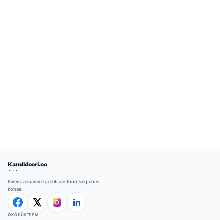
Kandideeri.ee
```
Kiirem värbamine ja lihtsam tööotsing ühes
kohas.
ÖKOSÜSTEEM