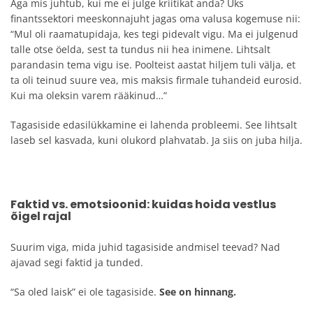
Aga mis juhtub, kui me ei julge kriitikat anda? Üks
finantssektori meeskonnajuht jagas oma valusa kogemuse nii:
“Mul oli raamatupidaja, kes tegi pidevalt vigu. Ma ei julgenud
talle otse öelda, sest ta tundus nii hea inimene. Lihtsalt
parandasin tema vigu ise. Poolteist aastat hiljem tuli välja, et
ta oli teinud suure vea, mis maksis firmale tuhandeid eurosid.
Kui ma oleksin varem rääkinud…”
Tagasiside edasilükkamine ei lahenda probleemi. See lihtsalt
laseb sel kasvada, kuni olukord plahvatab. Ja siis on juba hilja.
Faktid vs. emotsioonid: kuidas hoida vestlus
õigel rajal
Suurim viga, mida juhid tagasiside andmisel teevad? Nad
ajavad segi faktid ja tunded.
“Sa oled laisk” ei ole tagasiside.
See on hinnang.