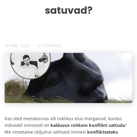
satuvad?
30 Mar, 2023
0 Comments
Kas oled meeskonnas või isiklikus elus märganud, kuidas
mõnedel inimestel on
kalduvus rohkem konflikti sattuda
?
Me nimetame üldjuhul selliseid inimesi
konfliktseteks