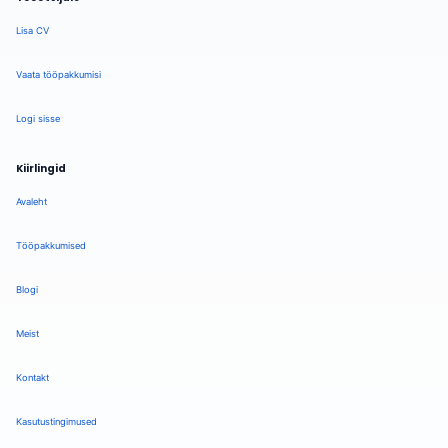
Lisa CV
Vaata tööpakkumisi
Logi sisse
Kiirlingid
Avaleht
Tööpakkumised
Blogi
Meist
Kontakt
Kasutustingimused