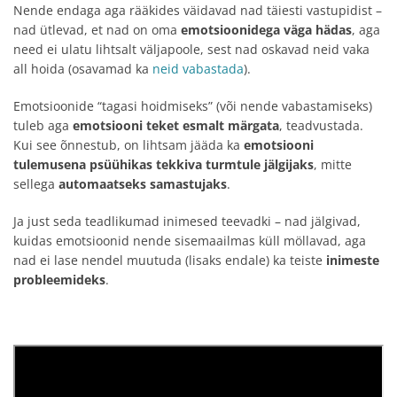
Nende endaga aga rääkides väidavad nad täiesti vastupidist –
nad ütlevad, et nad on oma
emotsioonidega väga hädas
, aga
need ei ulatu lihtsalt väljapoole, sest nad oskavad neid vaka
all hoida (osavamad ka
neid vabastada
).
Emotsioonide “tagasi hoidmiseks” (või nende vabastamiseks)
tuleb aga
emotsiooni teket esmalt märgata
, teadvustada.
Kui see õnnestub, on lihtsam jääda ka
emotsiooni
tulemusena psüühikas tekkiva turmtule jälgijaks
, mitte
sellega
automaatseks samastujaks
.
Ja just seda teadlikumad inimesed teevadki – nad jälgivad,
kuidas emotsioonid nende sisemaailmas küll möllavad, aga
nad ei lase nendel muutuda (lisaks endale) ka teiste
inimeste
probleemideks
.