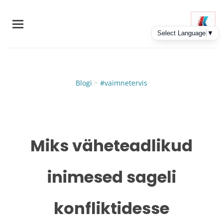
Skip
to
main
content
Blogi
>
#vaimnetervis
Miks väheteadlikud
inimesed sageli
konfliktidesse