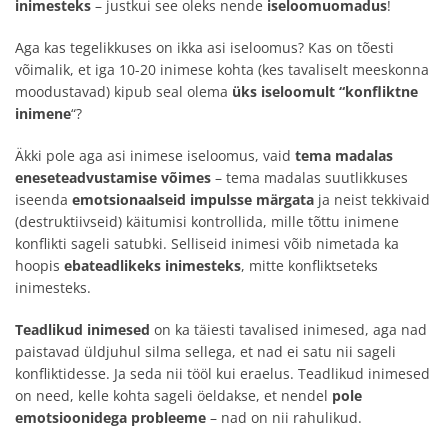
inimesteks
– justkui see oleks nende
iseloomuomadus
!
Aga kas tegelikkuses on ikka asi iseloomus? Kas on tõesti
võimalik, et iga 10-20 inimese kohta (kes tavaliselt meeskonna
moodustavad) kipub seal olema
üks iseloomult “konfliktne
inimene
“?
Äkki pole aga asi inimese iseloomus, vaid
tema madalas
eneseteadvustamise võimes
– tema madalas suutlikkuses
iseenda
emotsionaalseid impulsse märgata
ja neist tekkivaid
(destruktiivseid) käitumisi kontrollida, mille tõttu inimene
konflikti sageli satubki. Selliseid inimesi võib nimetada ka
hoopis
ebateadlikeks inimesteks
, mitte konfliktseteks
inimesteks.
Teadlikud inimesed
on ka täiesti tavalised inimesed, aga nad
paistavad üldjuhul silma sellega, et nad ei satu nii sageli
konfliktidesse. Ja seda nii tööl kui eraelus. Teadlikud inimesed
on need, kelle kohta sageli öeldakse, et nendel
pole
emotsioonidega probleeme
– nad on nii rahulikud.