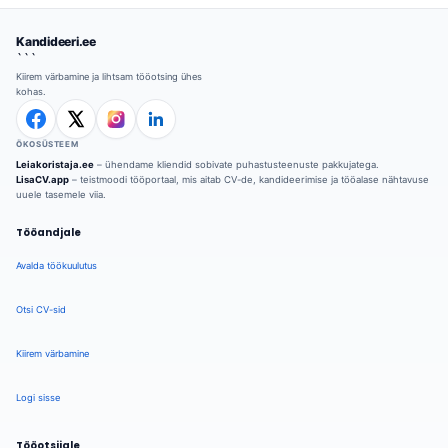
Kandideeri.ee
```
Kiirem värbamine ja lihtsam tööotsing ühes
kohas.
ÖKOSÜSTEEM
Leiakoristaja.ee
– ühendame kliendid sobivate puhastusteenuste pakkujatega.
LisaCV.app
– teistmoodi tööportaal, mis aitab CV-de, kandideerimise ja tööalase nähtavuse
uuele tasemele viia.
Tööandjale
Avalda töökuulutus
Otsi CV-sid
Kiirem värbamine
Logi sisse
Tööotsijale