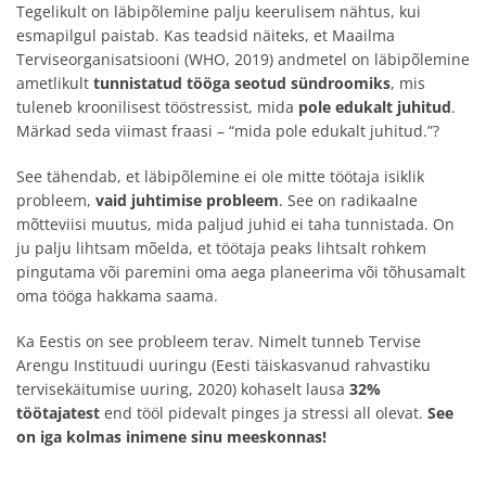
Tegelikult on läbipõlemine palju keerulisem nähtus, kui
esmapilgul paistab. Kas teadsid näiteks, et Maailma
Terviseorganisatsiooni (WHO, 2019) andmetel on läbipõlemine
ametlikult
tunnistatud tööga seotud sündroomiks
, mis
tuleneb kroonilisest tööstressist, mida
pole edukalt juhitud
.
Märkad seda viimast fraasi – “mida pole edukalt juhitud.”?
See tähendab, et läbipõlemine ei ole mitte töötaja isiklik
probleem,
vaid juhtimise probleem
. See on radikaalne
mõtteviisi muutus, mida paljud juhid ei taha tunnistada. On
ju palju lihtsam mõelda, et töötaja peaks lihtsalt rohkem
pingutama või paremini oma aega planeerima või tõhusamalt
oma tööga hakkama saama.
Ka Eestis on see probleem terav. Nimelt tunneb Tervise
Arengu Instituudi uuringu (Eesti täiskasvanud rahvastiku
tervisekäitumise uuring, 2020) kohaselt lausa
32%
töötajatest
end tööl pidevalt pinges ja stressi all olevat.
See
on iga kolmas inimene sinu meeskonnas!