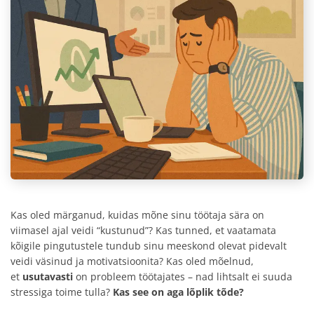
Kas oled märganud, kuidas mõne sinu töötaja sära on
viimasel ajal veidi “kustunud”? Kas tunned, et vaatamata
kõigile pingutustele tundub sinu meeskond olevat pidevalt
veidi väsinud ja motivatsioonita? Kas oled mõelnud,
et
usutavasti
on probleem töötajates – nad lihtsalt ei suuda
stressiga toime tulla?
Kas see on aga lõplik tõde?