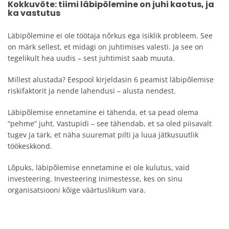
Kokkuvõte: tiimi läbipõlemine on juhi kaotus, ja
ka vastutus
Läbipõlemine ei ole töötaja nõrkus ega isiklik probleem. See
on märk sellest, et midagi on juhtimises valesti. Ja see on
tegelikult hea uudis – sest juhtimist saab muuta.
Millest alustada? Eespool kirjeldasin 6 peamist läbipõlemise
riskifaktorit ja nende lahendusi – alusta nendest.
Läbipõlemise ennetamine ei tähenda, et sa pead olema
“pehme” juht. Vastupidi – see tähendab, et sa oled piisavalt
tugev ja tark, et näha suuremat pilti ja luua jätkusuutlik
töökeskkond.
Lõpuks, läbipõlemise ennetamine ei ole kulutus, vaid
investeering. Investeering inimestesse, kes on sinu
organisatsiooni kõige väärtuslikum vara.