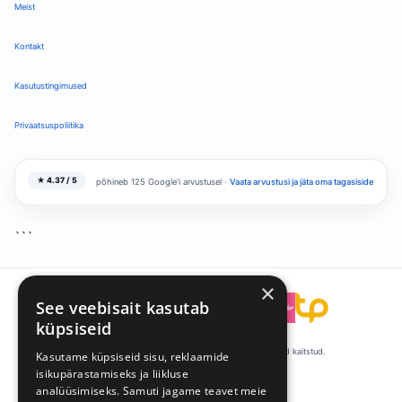
Meist
Kontakt
Kasutustingimused
Privaatsuspoliitika
★ 4.37 / 5
põhineb 125 Google'i arvustusel ·
Vaata arvustusi ja jäta oma tagasiside
```
×
See veebisait kasutab
```
küpsiseid
© 2008-2026 Talentpool by Kandideeri. Kõik õigused kaitstud.
Kasutame küpsiseid sisu, reklaamide
isikupärastamiseks ja liikluse
·
·
Küpsiste eelistused
Privaatsus
Tingimused
analüüsimiseks. Samuti jagame teavet meie