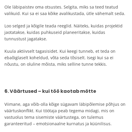
Ole läbipaistev oma otsustes. Selgita, miks sa teed teatud
valikuid. Kui sa ei saa kõike avalikustada, ütle vähemalt seda.
Loo selged ja kõigile teada reeglid. Näiteks, kuidas projektid
jaotatakse, kuidas puhkuseid planeeritakse, kuidas
tunnustust jagatakse.
Kuula aktiivselt tagasisidet. Kui keegi tunneb, et teda on
ebaõiglaselt koheldud, võta seda tõsiselt. Isegi kui sa ei
nõustu, on oluline mõista, miks selline tunne tekkis.
6. Väärtused – kui töö kaotab mõtte
Viimane, aga võib-olla kõige sügavam läbipõlemise põhjus on
väärtuskonflikt. Kui töötaja peab tegema midagi, mis on
vastuolus tema sisemiste väärtustega, on tulemus
garanteeritud – emotsionaalne kurnatus ja küünilisus.