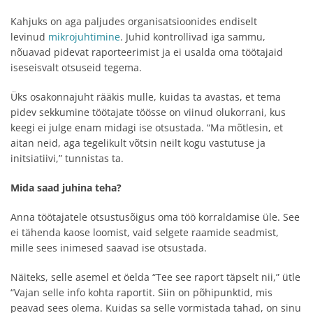
Kahjuks on aga paljudes organisatsioonides endiselt
levinud
mikrojuhtimine
. Juhid kontrollivad iga sammu,
nõuavad pidevat raporteerimist ja ei usalda oma töötajaid
iseseisvalt otsuseid tegema.
Üks osakonnajuht rääkis mulle, kuidas ta avastas, et tema
pidev sekkumine töötajate töösse on viinud olukorrani, kus
keegi ei julge enam midagi ise otsustada. “Ma mõtlesin, et
aitan neid, aga tegelikult võtsin neilt kogu vastutuse ja
initsiatiivi,” tunnistas ta.
Mida saad juhina teha?
Anna töötajatele otsustusõigus oma töö korraldamise üle. See
ei tähenda kaose loomist, vaid selgete raamide seadmist,
mille sees inimesed saavad ise otsustada.
Näiteks, selle asemel et öelda “Tee see raport täpselt nii,” ütle
“Vajan selle info kohta raportit. Siin on põhipunktid, mis
peavad sees olema. Kuidas sa selle vormistada tahad, on sinu