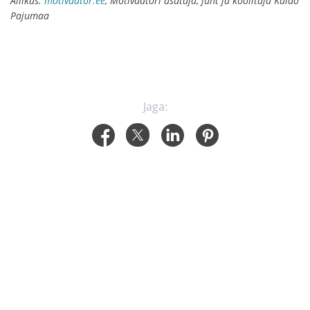
Allikas:
motivaator.ee
, Motivaatori asutaja, juht ja koolitaja Kaido
Pajumaa
Jaga: