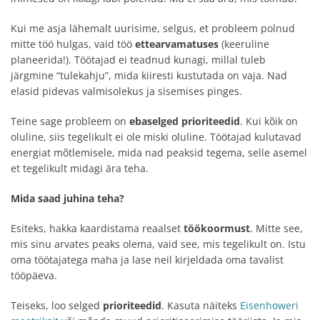
Kui me asja lähemalt uurisime, selgus, et probleem polnud
mitte töö hulgas, vaid töö
ettearvamatuses
(keeruline
planeerida!). Töötajad ei teadnud kunagi, millal tuleb
järgmine “tulekahju”, mida kiiresti kustutada on vaja. Nad
elasid pidevas valmisolekus ja sisemises pinges.
Teine sage probleem on
ebaselged prioriteedid
. Kui kõik on
oluline, siis tegelikult ei ole miski oluline. Töötajad kulutavad
energiat mõtlemisele, mida nad peaksid tegema, selle asemel
et tegelikult midagi ära teha.
Mida saad juhina teha?
Esiteks, hakka kaardistama reaalset
töökoormust
. Mitte see,
mis sinu arvates peaks olema, vaid see, mis tegelikult on. Istu
oma töötajatega maha ja lase neil kirjeldada oma tavalist
tööpäeva.
Teiseks, loo selged
prioriteedid
. Kasuta näiteks
Eisenhoweri