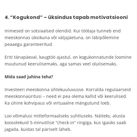
4. “Kogukond” – üksindus tapab motivatsiooni
Inimesed on sotsiaalsed olendid. Kui töötaja tunneb end
meeskonnas üksikuna või väljajäetuna, on läbipõlemine
peaaegu garanteeritud.
Eriti tänapäeval, kaugtöö ajastul, on kogukonnatunde loomine
muutunud keerulisemaks, aga samas veel olulisemaks.
Mida saad juhina teha?
Investeeri meeskonna ühtekuuluvusse. Korralda regulaarseid
meeskonnaüritusi – need ei pea olema kallid või keerulised.
Ka ühine kohvipaus või virtuaalne mängutund loeb.
Loo võimalusi mitteformaalseks suhtluseks. Näiteks, alusta
koosolekuid 5-minutilise “check-in” ringiga, kus igaüks saab
jagada, kuidas tal päriselt läheb.