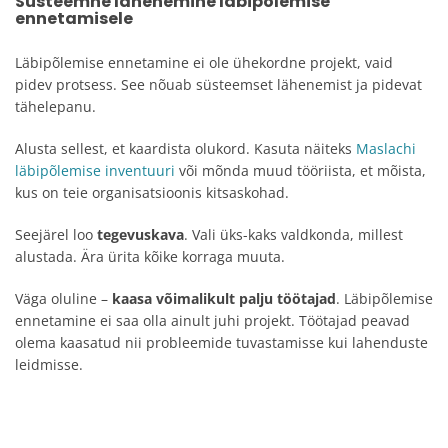
Süsteemne lähenemine läbipõlemise
ennetamisele
Läbipõlemise ennetamine ei ole ühekordne projekt, vaid
pidev protsess. See nõuab süsteemset lähenemist ja pidevat
tähelepanu.
Alusta sellest, et kaardista olukord. Kasuta näiteks
Maslachi
läbipõlemise inventuuri
või mõnda muud tööriista, et mõista,
kus on teie organisatsioonis kitsaskohad.
Seejärel loo
tegevuskava
. Vali üks-kaks valdkonda, millest
alustada. Ära ürita kõike korraga muuta.
Väga oluline –
kaasa võimalikult palju töötajad
. Läbipõlemise
ennetamine ei saa olla ainult juhi projekt. Töötajad peavad
olema kaasatud nii probleemide tuvastamisse kui lahenduste
leidmisse.