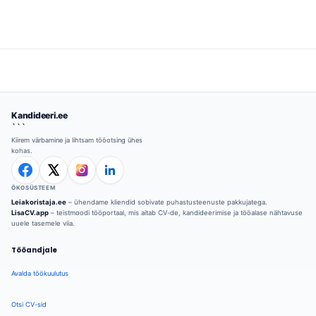
Kandideeri.ee
```
Kiirem värbamine ja lihtsam tööotsing ühes
kohas.
ÖKOSÜSTEEM
Leiakoristaja.ee
– ühendame kliendid sobivate puhastusteenuste pakkujatega.
LisaCV.app
– teistmoodi tööportaal, mis aitab CV-de, kandideerimise ja tööalase nähtavuse
uuele tasemele viia.
Tööandjale
Avalda töökuulutus
Otsi CV-sid