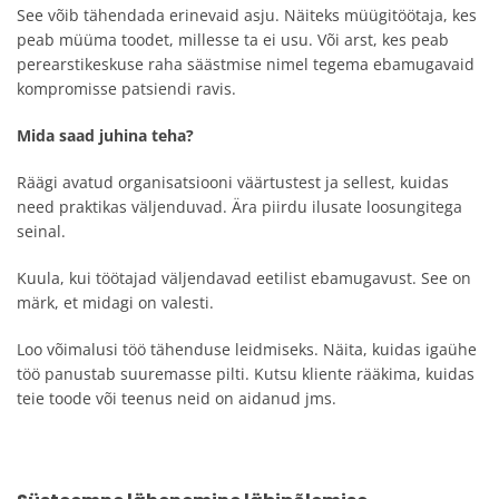
See võib tähendada erinevaid asju. Näiteks müügitöötaja, kes
peab müüma toodet, millesse ta ei usu. Või arst, kes peab
perearstikeskuse raha säästmise nimel tegema ebamugavaid
kompromisse patsiendi ravis.
Mida saad juhina teha?
Räägi avatud organisatsiooni väärtustest ja sellest, kuidas
need praktikas väljenduvad. Ära piirdu ilusate loosungitega
seinal.
Kuula, kui töötajad väljendavad eetilist ebamugavust. See on
märk, et midagi on valesti.
Loo võimalusi töö tähenduse leidmiseks. Näita, kuidas igaühe
töö panustab suuremasse pilti. Kutsu kliente rääkima, kuidas
teie toode või teenus neid on aidanud jms.