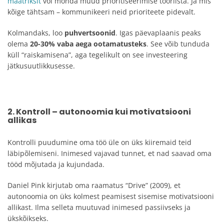
maatriksit
või mõnda muud prioritiseerimise tööriista. Ja mis
kõige tähtsam – kommunikeeri neid prioriteete pidevalt.
Kolmandaks, loo
puhvertsoonid
. Igas päevaplaanis peaks
olema
20-30% vaba aega ootamatusteks
. See võib tunduda
küll “raiskamisena”, aga tegelikult on see investeering
jätkusuutlikkusesse.
2. Kontroll – autonoomia kui motivatsiooni
allikas
Kontrolli puudumine oma töö üle on üks kiiremaid teid
läbipõlemiseni. Inimesed vajavad tunnet, et nad saavad oma
tööd mõjutada ja kujundada.
Daniel Pink kirjutab oma raamatus “Drive” (2009), et
autonoomia on üks kolmest peamisest sisemise motivatsiooni
allikast. Ilma selleta muutuvad inimesed passiivseks ja
ükskõikseks.