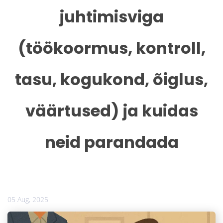
juhtimisviga
(töökoormus, kontroll,
tasu, kogukond, õiglus,
väärtused) ja kuidas
neid parandada
05 Aug, 2025