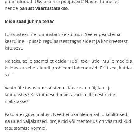
pühendunud. Üks peamisi põhjuseid? Nad ei tunne, et
nende
panust väärtustatakse
.
Mida saad juhina teha?
Loo süsteemne tunnustamise kultuur. See ei pea olema
keeruline – piisab regulaarsest tagasisidest ja konkreetsest
kiitusest.
Näiteks, selle asemel et öelda “Tubli töö,” ütle “Mulle meeldis,
kuidas sa selle kliendi probleemi lahendasid. Eriti see, kuidas
sa…”
Vaata üle tasustamissüsteem. Kas see on õiglane ja
läbipaistev? Kas inimesed mõistavad, mille eest neile
makstakse?
Paku arenguvõimalusi. Need ei pea olema kallid koolitused.
Ka uued väljakutsed, projektid või mentorlus on väärtuslikud
tasustamise vormid.