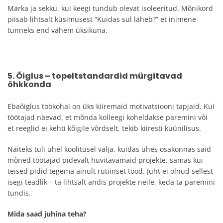
Märka ja sekku, kui keegi tundub olevat isoleeritud. Mõnikord
piisab lihtsalt küsimusest “Kuidas sul läheb?” et inimene
tunneks end vähem üksikuna.
5. Õiglus – topeltstandardid mürgitavad
õhkkonda
Ebaõiglus töökohal on üks kiiremaid motivatsiooni tapjaid. Kui
töötajad näevad, et mõnda kolleegi koheldakse paremini või
et reeglid ei kehti kõigile võrdselt, tekib kiiresti küünilisus.
Näiteks tuli ühel koolitusel välja, kuidas ühes osakonnas said
mõned töötajad pidevalt huvitavamaid projekte, samas kui
teised pidid tegema ainult rutiinset tööd. Juht ei olnud sellest
isegi teadlik – ta lihtsalt andis projekte neile, keda ta paremini
tundis.
Mida saad juhina teha?