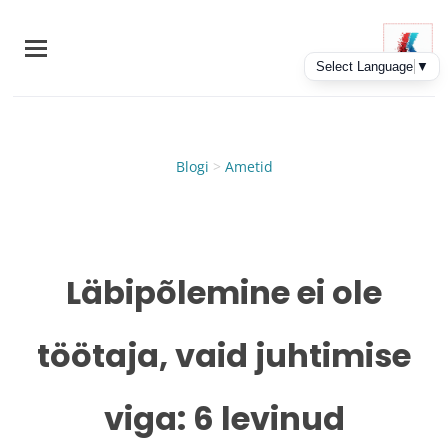
Skip
to
main
content
Blogi
>
Ametid
Läbipõlemine ei ole
töötaja, vaid juhtimise
viga: 6 levinud