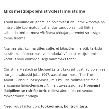
Miks me läbipõlemist valesti mõistame
Traditsiooniline arusaam läbipõlemisest on lihtne – töötaja on
lihtsalt üle koormatud. Lahendus tundub samuti lihtne –
vähenda töökoormust või õpeta töötajat paremini stressiga
toime tulema.
Aga mis siis, kui ma ütlen sulle, et läbipõlemine võib tekkida
ka siis, kui töökoormust vähendada? Või et stressijuhtimise
koolitus võib olukorda isegi halvemaks teha?
Christina Maslach ja Michael Leiter, kaks juhtivat läbipõlemise
uurijat, avaldasid juba 1997. aastal uurimuse (The Truth
About Burnout, Jossey-Bass), mis muutis radikaalselt meie
arusaama läbipõlemisest. Nimelt tuvastasid nad
6 peamist
läbipõlemise riskifaktorit,
millest ainult üks on seotud
töökoormuse endaga.
Need kuus faktorit on:
töökoormus, kontroll, tasu,