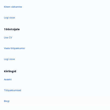
Kiirem värbamine
Logi sisse
Tööotsijale
Lisa CV
Vaata tööpakkumisi
Logi sisse
Kiirlingid
Avaleht
Tööpakkumised
Blogi