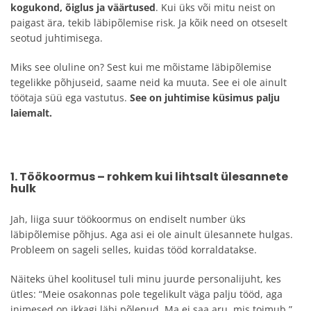
kogukond, õiglus ja väärtused
. Kui üks või mitu neist on
paigast ära, tekib läbipõlemise risk. Ja kõik need on otseselt
seotud juhtimisega.
Miks see oluline on? Sest kui me mõistame läbipõlemise
tegelikke põhjuseid, saame neid ka muuta. See ei ole ainult
töötaja süü ega vastutus.
See on juhtimise küsimus palju
laiemalt.
1. Töökoormus – rohkem kui lihtsalt ülesannete
hulk
Jah, liiga suur töökoormus on endiselt number üks
läbipõlemise põhjus. Aga asi ei ole ainult ülesannete hulgas.
Probleem on sageli selles, kuidas tööd korraldatakse.
Näiteks ühel koolitusel tuli minu juurde personalijuht, kes
ütles: “Meie osakonnas pole tegelikult väga palju tööd, aga
inimesed on ikkagi läbi põlenud. Ma ei saa aru, mis toimub.”