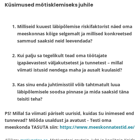
Küsimused mõtisklemiseks juhile
Milliseid kuuest läbipõlemise riskifaktorist näed oma
meeskonnas kõige selgemalt ja millised konkreetsed
sammud saaksid neid leevendada?
Kui palju sa tegelikult tead oma töötajate
igapäevastest väljakutsetest ja tunnetest – millal
viimati istusid nendega maha ja ausalt kuulasid?
Kas sinu enda juhtimisstiil võib tahtmatult luua
läbipõlemisele soodsa pinnase ja mida saaksid täna
teisiti teha?
PS! Millal Sa viimati päriselt uurisid, kuidas Su inimesed end
tunnevad? Mõõda usaldust ja avatust - Testi oma
meeskonda TASUTA siin:
https://www.meeskonnatestid.ee/