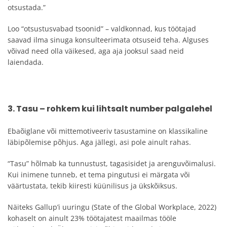
otsustada.”
Loo “otsustusvabad tsoonid” – valdkonnad, kus töötajad
saavad ilma sinuga konsulteerimata otsuseid teha. Alguses
võivad need olla väikesed, aga aja jooksul saad neid
laiendada.
3. Tasu – rohkem kui lihtsalt number palgalehel
Ebaõiglane või mittemotiveeriv tasustamine on klassikaline
läbipõlemise põhjus. Aga jällegi, asi pole ainult rahas.
“Tasu” hõlmab ka tunnustust, tagasisidet ja arenguvõimalusi.
Kui inimene tunneb, et tema pingutusi ei märgata või
väärtustata, tekib kiiresti küünilisus ja ükskõiksus.
Näiteks Gallup’i uuringu (State of the Global Workplace, 2022)
kohaselt on ainult 23% töötajatest maailmas tööle