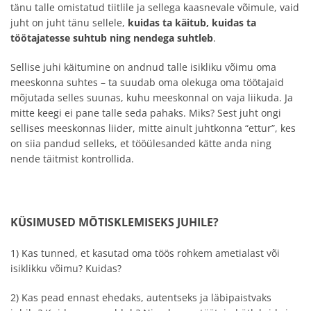
tänu talle omistatud tiitlile ja sellega kaasnevale võimule, vaid
juht on juht tänu sellele,
kuidas ta käitub, kuidas ta
töötajatesse suhtub ning nendega suhtleb
.
Sellise juhi käitumine on andnud talle isikliku võimu oma
meeskonna suhtes – ta suudab oma olekuga oma töötajaid
mõjutada selles suunas, kuhu meeskonnal on vaja liikuda. Ja
mitte keegi ei pane talle seda pahaks. Miks? Sest juht ongi
sellises meeskonnas liider, mitte ainult juhtkonna “ettur”, kes
on siia pandud selleks, et tööülesanded kätte anda ning
nende täitmist kontrollida.
KÜSIMUSED MÕTISKLEMISEKS JUHILE?
1) Kas tunned, et kasutad oma töös rohkem ametialast või
isiklikku võimu? Kuidas?
2) Kas pead ennast ehedaks, autentseks ja läbipaistvaks