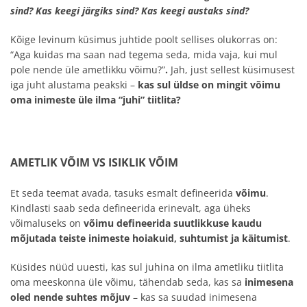
sind? Kas keegi järgiks sind? Kas keegi austaks sind?
Kõige levinum küsimus juhtide poolt sellises olukorras on:
“Aga kuidas ma saan nad tegema seda, mida vaja, kui mul
pole nende üle ametlikku võimu?”
.
Jah, just sellest küsimusest
iga juht alustama peakski –
kas sul üldse on mingit võimu
oma inimeste üle ilma “juhi” tiitlita?
AMETLIK VÕIM VS ISIKLIK VÕIM
Et seda teemat avada, tasuks esmalt defineerida
võimu
.
Kindlasti saab seda defineerida erinevalt, aga üheks
võimaluseks on
võimu defineerida suutlikkuse kaudu
mõjutada teiste inimeste hoiakuid, suhtumist ja käitumist
.
Küsides nüüd uuesti, kas sul juhina on ilma ametliku tiitlita
oma meeskonna üle võimu, tähendab seda, kas sa
inimesena
oled nende suhtes mõjuv
– kas sa suudad inimesena