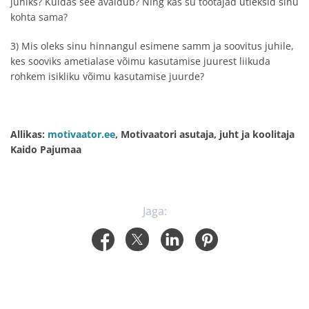
juhiks? Kuidas see avaldub? Ning kas su töötajad ütleksid sinu
kohta sama?
3) Mis oleks sinu hinnangul esimene samm ja soovitus juhile,
kes sooviks ametialase võimu kasutamise juurest liikuda
rohkem isikliku võimu kasutamise juurde?
Allikas:
motivaator.ee
, Motivaatori asutaja, juht ja koolitaja
Kaido Pajumaa
Jaga: