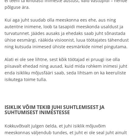
ei teeni ta kindlasti inimeste austust, vaid vastupidi – nende
põlguse ära.
Kui aga juht suudab olla meeskonna ees ehe, aus ning
autentne inimene, loob ta tasapidi meeskonda usaldust ja
turvatunnet. Jäädes ausaks ja ehedaks saab juht sõnastada
ühise eesmärgi, rääkida visioonist, luua töötajates tähendust
ning kutsuda inimesed ühiste eesmärkide nimel pingutama.
Alati ei ole see lihtne, sest kõik töötajad ei pruugi ise olla
piisavalt ehedad ning ausad, kuid mida rohkem inimesi juht
enda isikliku mõjusfääri saab, seda lihtsam on ka keeruliste
isikutega toime tulla.
ISIKLIK VÕIM TEKIB JUHI SUHTLEMISEST JA
SUHTUMISEST INIMESTESSE
Kokkuvõtvalt julgen öelda, et juhi isiklik mõjuvõim
meeskonnas väljendub tundes, et juht ei ole seal juht ainult