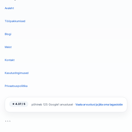
Avaleht
Tööpakkumised
Blogi
Meist
Kontakt
Kasutustingimused
Privaatsuspoliitika
★ 4.37 / 5
põhineb 125 Google'i arvustusel ·
Vaata arvustusi ja jäta oma tagasiside
```