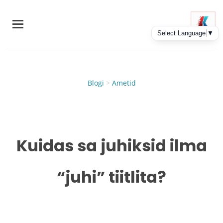
Skip
to
main
content
Blogi
>
Ametid
Kuidas sa juhiksid ilma
“juhi” tiitlita?