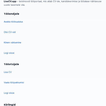
LisaCV.app
– teistmoodi tööportaal, mis aitab CV-de, kandideerimise ja tööalase nähtavuse
uuele tasemele viia.
Tööandjale
Avalda töökuulutus
Otsi CV-sid
Kiirem värbamine
Logi sisse
Tööotsijale
Lisa CV
Vaata tööpakkumisi
Logi sisse
Kiirlingid