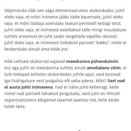
Väljenduda võib see väga elementaarsetes olukordades: juhil
oleks vaja, et mõni inimene jääks tööle kauemaks; juhil oleks
vaja, et mõni töötaja asendaks teatud perioodil kedagi teist;
juhil oleks vaja, et inimesed avaldaksid talle mingi muudatuse
suhtes arvamust (et juht saaks langetada vajaliku otsuse);
juhil oleks vaja, et inimesed töötaksid päriselt “kokku”, mitte ei
keskenduks ainult oma tööle jne.
Kõik sellised olukorrad vajavad
meeskonna pühendumist
.
Kui aga juhil on meeskonna suhtes ainult
ametialane võim
, ei
tule töötajad sellistes olukordades juhile appi, vaid küsivad
iga lisaliigutuse eest palgalisa või vaba päeva. Miks?
Sest nad
ei austa juhti inimesena
, nad ei nähe juhti kellenagi, kelle
nimel nad päriselt tahaksid pingutada, vaid juht on lihtsalt
organisatsioonis kõrgemal tasemel asetsev isik, kelle käske
tuleb täita.