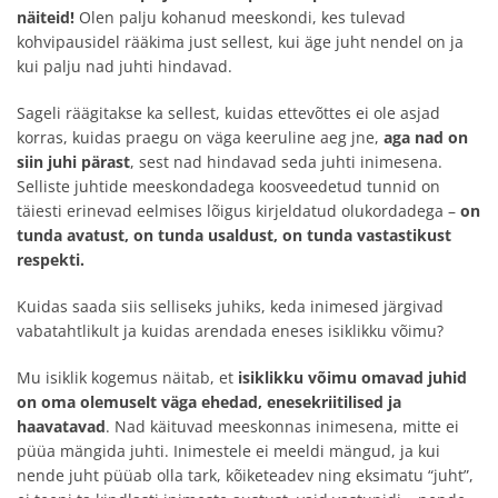
näiteid!
Olen palju kohanud meeskondi, kes tulevad
kohvipausidel rääkima just sellest, kui äge juht nendel on ja
kui palju nad juhti hindavad.
Sageli räägitakse ka sellest, kuidas ettevõttes ei ole asjad
korras, kuidas praegu on väga keeruline aeg jne,
aga nad on
siin juhi pärast
, sest nad hindavad seda juhti inimesena.
Selliste juhtide meeskondadega koosveedetud tunnid on
täiesti erinevad eelmises lõigus kirjeldatud olukordadega –
on
tunda avatust, on tunda usaldust, on tunda vastastikust
respekti.
Kuidas saada siis selliseks juhiks, keda inimesed järgivad
vabatahtlikult ja kuidas arendada eneses isiklikku võimu?
Mu isiklik kogemus näitab, et
isiklikku võimu omavad juhid
on oma olemuselt väga ehedad, enesekriitilised ja
haavatavad
. Nad käituvad meeskonnas inimesena, mitte ei
püüa mängida juhti. Inimestele ei meeldi mängud, ja kui
nende juht püüab olla tark, kõiketeadev ning eksimatu “juht”,