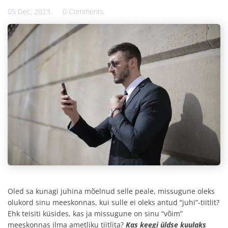
05 Dec, 2023
0 Comments
Oled sa kunagi juhina mõelnud selle peale, missugune oleks
olukord sinu meeskonnas, kui sulle ei oleks antud “juhi”-tiitlit?
Ehk teisiti küsides, kas ja missugune on sinu “võim”
meeskonnas ilma ametliku tiitlita?
Kas keegi üldse kuulaks