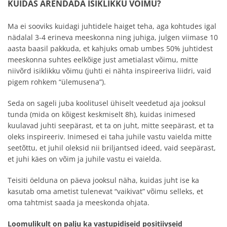
KUIDAS ARENDADA ISIKLIKKU VÕIMU?
Ma ei sooviks kuidagi juhtidele haiget teha, aga kohtudes igal
nädalal 3-4 erineva meeskonna ning juhiga, julgen viimase 10
aasta baasil pakkuda, et kahjuks omab umbes 50% juhtidest
meeskonna suhtes eelkõige just ametialast võimu, mitte
niivõrd isiklikku võimu (juhti ei nähta inspireeriva liidri, vaid
pigem rohkem “ülemusena”).
Seda on sageli juba koolitusel ühiselt veedetud aja jooksul
tunda (mida on kõigest keskmiselt 8h), kuidas inimesed
kuulavad juhti seepärast, et ta on juht, mitte seepärast, et ta
oleks inspireeriv. Inimesed ei taha juhile vastu vaielda mitte
seetõttu, et juhil oleksid nii briljantsed ideed, vaid seepärast,
et juhi käes on võim ja juhile vastu ei vaielda.
Teisiti öelduna on päeva jooksul näha, kuidas juht ise ka
kasutab oma ametist tulenevat “vaikivat” võimu selleks, et
oma tahtmist saada ja meeskonda ohjata.
Loomulikult on palju ka vastupidiseid positiivseid