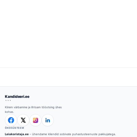
Kandideeri.ee
```
Kiirem värbamine ja lihtsam tööotsing ühes
kohas.
ÖKOSÜSTEEM
Leiakoristaja.ee
– ühendame kliendid sobivate puhastusteenuste pakkujatega.