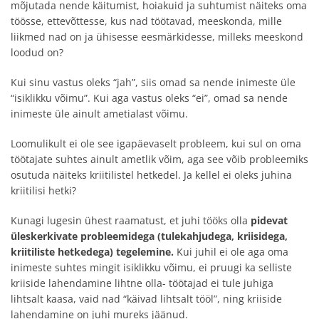
mõjutada nende käitumist, hoiakuid ja suhtumist näiteks oma
töösse, ettevõttesse, kus nad töötavad, meeskonda, mille
liikmed nad on ja ühisesse eesmärkidesse, milleks meeskond
loodud on?
Kui sinu vastus oleks “jah”, siis omad sa nende inimeste üle
“isiklikku võimu”. Kui aga vastus oleks “ei”, omad sa nende
inimeste üle ainult ametialast võimu.
Loomulikult ei ole see igapäevaselt probleem, kui sul on oma
töötajate suhtes ainult ametlik võim, aga see võib probleemiks
osutuda näiteks kriitilistel hetkedel. Ja kellel ei oleks juhina
kriitilisi hetki?
Kunagi lugesin ühest raamatust, et juhi tööks olla
pidevat
üleskerkivate probleemidega (tulekahjudega, kriisidega,
kriitiliste hetkedega) tegelemine.
Kui juhil ei ole aga oma
inimeste suhtes mingit isiklikku võimu, ei pruugi ka selliste
kriiside lahendamine lihtne olla- töötajad ei tule juhiga
lihtsalt kaasa, vaid nad “käivad lihtsalt tööl”, ning kriiside
lahendamine on juhi mureks jäänud.