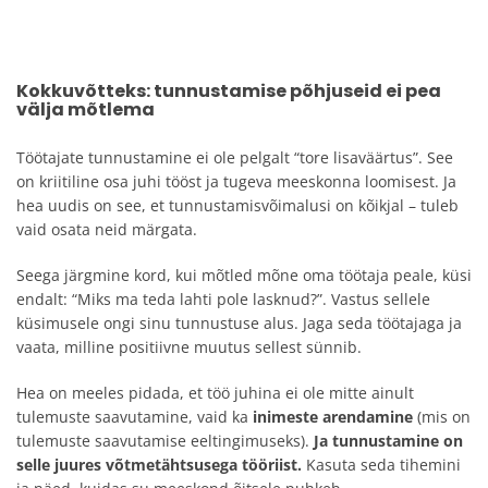
Kokkuvõtteks: tunnustamise põhjuseid ei pea
välja mõtlema
Töötajate tunnustamine ei ole pelgalt “tore lisaväärtus”. See
on kriitiline osa juhi tööst ja tugeva meeskonna loomisest. Ja
hea uudis on see, et tunnustamisvõimalusi on kõikjal – tuleb
vaid osata neid märgata.
Seega järgmine kord, kui mõtled mõne oma töötaja peale, küsi
endalt: “Miks ma teda lahti pole lasknud?”. Vastus sellele
küsimusele ongi sinu tunnustuse alus. Jaga seda töötajaga ja
vaata, milline positiivne muutus sellest sünnib.
Hea on meeles pidada, et töö juhina ei ole mitte ainult
tulemuste saavutamine, vaid ka
inimeste arendamine
(mis on
tulemuste saavutamise eeltingimuseks).
Ja tunnustamine on
selle juures võtmetähtsusega tööriist.
Kasuta seda tihemini