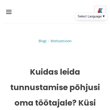
Skip
to
main
content
Blogi
>
Motivatsioon
Kuidas leida
tunnustamise põhjusi
oma töötajale? Küsi