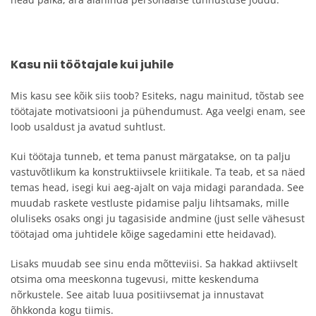
Kasu nii töötajale kui juhile
Mis kasu see kõik siis toob? Esiteks, nagu mainitud, tõstab see
töötajate motivatsiooni ja pühendumust. Aga veelgi enam, see
loob usaldust ja avatud suhtlust.
Kui töötaja tunneb, et tema panust märgatakse, on ta palju
vastuvõtlikum ka konstruktiivsele kriitikale. Ta teab, et sa näed
temas head, isegi kui aeg-ajalt on vaja midagi parandada. See
muudab raskete vestluste pidamise palju lihtsamaks, mille
oluliseks osaks ongi ju tagasiside andmine (just selle vähesust
töötajad oma juhtidele kõige sagedamini ette heidavad).
Lisaks muudab see sinu enda mõtteviisi. Sa hakkad aktiivselt
otsima oma meeskonna tugevusi, mitte keskenduma
nõrkustele. See aitab luua positiivsemat ja innustavat
õhkkonda kogu tiimis.