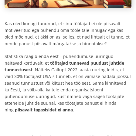
Kas oled kunagi tundnud, et sinu töötajad ei ole piisavalt
motiveeritud ega pühendu oma tööle täie innuga? Aga kas
oled mõelnud, et äkki on asi selles, et nad lihtsalt ei tunne, et
nende panust piisavalt märgatakse ja hinnatakse?
Statistika räägib enda eest – pühendumuse uuringud
näitavad korduvalt, et
töötajad tunnevad puudust juhtide
tunnustusest
. Näiteks Gallup’i 2022. aasta uuring leidis, et
vaid 30% töötajast USA-s tunneb, et on viimase nädala jooksul
saanud tunnustust või kiitust hea töö eest. Sama kinnitavad
ka Eesti, ja võib-olla ka teie enda organisatsiooni
pühendumuse uuringud, kust ilmneb väga sageli töötajate
etteheide juhtide suunal, kes töötajate panust ei hinda
ning
piisavalt tagasisidet ei anna
.