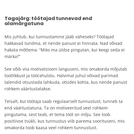
Tagajärg: töötajad tunnevad end
alamärgatuna
Mis juhtub, kui tunnustamine jääb väheseks? Töötajad
hakkavad tundma, et nende panust ei hinnata. Nad võivad
hakata mõtlema: “Miks ma üldse pingutan, kui keegi seda ei
märka?”
See võib viia motivatsiooni languseni, mis omakorda mõjutab
tootlikkust ja töörahulolu. Halvimal juhul võivad parimad
talendid otsustada lahkuda, otsides kohta, kus nende panust
rohkem väärtustatakse.
Teisalt, kui töötaja saab regulaarselt tunnustust, tunneb ta
end väärtustatuna. Ta on motiveeritud veel rohkem
pingutama, sest teab, et tema tööl on mõju. See loob
positiivse tsükli, kus tunnustus viib parema soorituseni, mis
omakorda toob kaasa veel rohkem tunnustust.