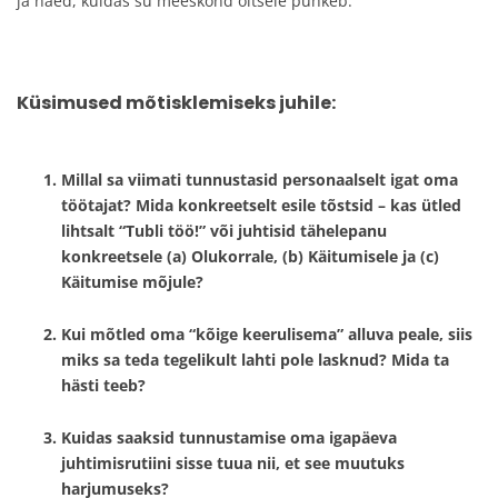
ja näed, kuidas su meeskond õitsele puhkeb.
Küsimused mõtisklemiseks juhile:
Millal sa viimati tunnustasid personaalselt igat oma
töötajat? Mida konkreetselt esile tõstsid – kas ütled
lihtsalt “Tubli töö!” või juhtisid tähelepanu
konkreetsele (a) Olukorrale, (b) Käitumisele ja (c)
Käitumise mõjule?
Kui mõtled oma “kõige keerulisema” alluva peale, siis
miks sa teda tegelikult lahti pole lasknud? Mida ta
hästi teeb?
Kuidas saaksid tunnustamise oma igapäeva
juhtimisrutiini sisse tuua nii, et see muutuks
harjumuseks?