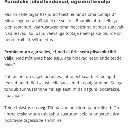
Paradoks: juhid hindavad, aga ei ütle välja
Mis on selle taga? Kas juhid tõesti ei hinda oma töötajaid?
Minu kogemuse põhjal ei ole see nii. Enamik juhte, kellega
olen töötanud, väärtustavad oma meeskonna panust sügavalt.
Nad teavad, kui palju vaeva iga töötaja näeb ja kui oluline on
nende roll ettevõtte edus.
Probleem on aga selles, et nad ei ütle seda piisavalt tihti
välja
. Nad mõtlevad häid asju, aga hoiavad need enda teada.
Miks?
Põhjus peitub sageli ootustes. Juhid eeldavad, et töötajad
teevad head tööd – just selle jaoks nad ju palgatud on. Seega
tundub tunnustamine millegi eest, mida nagunii oodatakse,
ebavajalik.
Teine takistus on
aeg
. Tööpäevad on kiired ja hektilised. On
lihtne keskenduda tulekahju kustutamisele ja unustada ära
positiivse tagasiside andmine.