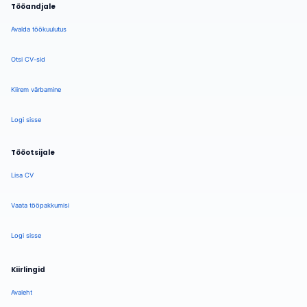
Tööandjale
Avalda töökuulutus
Otsi CV-sid
Kiirem värbamine
Logi sisse
Tööotsijale
Lisa CV
Vaata tööpakkumisi
Logi sisse
Kiirlingid
Avaleht