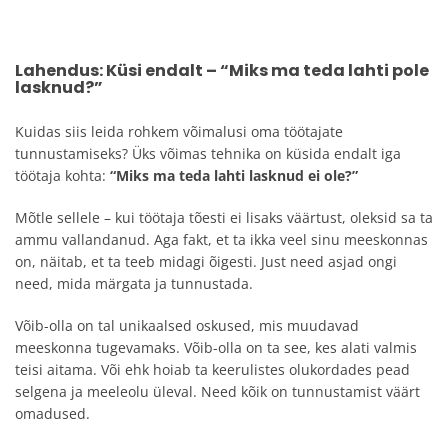
Lahendus: Küsi endalt – “Miks ma teda lahti pole
lasknud?”
Kuidas siis leida rohkem võimalusi oma töötajate
tunnustamiseks? Üks võimas tehnika on küsida endalt iga
töötaja kohta:
“Miks ma teda lahti lasknud ei ole?”
Mõtle sellele – kui töötaja tõesti ei lisaks väärtust, oleksid sa ta
ammu vallandanud. Aga fakt, et ta ikka veel sinu meeskonnas
on, näitab, et ta teeb midagi õigesti. Just need asjad ongi
need, mida märgata ja tunnustada.
Võib-olla on tal unikaalsed oskused, mis muudavad
meeskonna tugevamaks. Võib-olla on ta see, kes alati valmis
teisi aitama. Või ehk hoiab ta keerulistes olukordades pead
selgena ja meeleolu üleval. Need kõik on tunnustamist väärt
omadused.