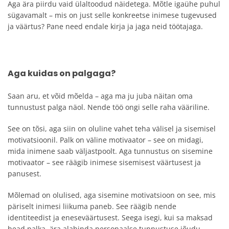
Aga ära piirdu vaid ülaltoodud näidetega. Mõtle igaühe puhul
sügavamalt – mis on just selle konkreetse inimese tugevused
ja väärtus? Pane need endale kirja ja jaga neid töötajaga.
Aga kuidas on palgaga?
Saan aru, et võid mõelda – aga ma ju juba näitan oma
tunnustust palga näol. Nende töö ongi selle raha vääriline.
See on tõsi, aga siin on oluline vahet teha välisel ja sisemisel
motivatsioonil. Palk on väline motivaator – see on midagi,
mida inimene saab väljastpoolt. Aga tunnustus on sisemine
motivaator – see räägib inimese sisemisest väärtusest ja
panusest.
Mõlemad on olulised, aga sisemine motivatsioon on see, mis
päriselt inimesi liikuma paneb. See räägib nende
identiteedist ja eneseväärtusest. Seega isegi, kui sa maksad
head palka, ära alahinda personaalse tunnustuse jõudu.