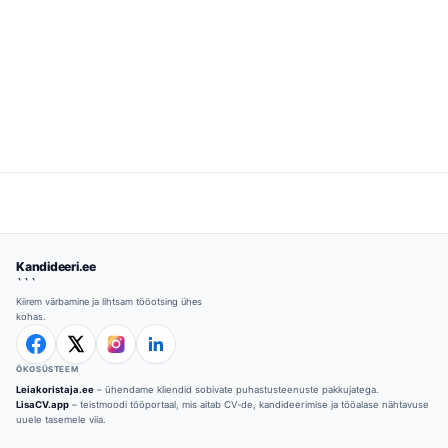
Kandideeri.ee
```
Kiirem värbamine ja lihtsam tööotsing ühes
kohas.
ÖKOSÜSTEEM
Leiakoristaja.ee
– ühendame kliendid sobivate puhastusteenuste pakkujatega.
LisaCV.app
– teistmoodi tööportaal, mis aitab CV-de, kandideerimise ja tööalase nähtavuse
uuele tasemele viia.