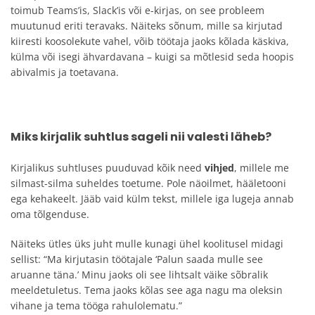
toimub Teams’is, Slack’is või e-kirjas, on see probleem
muutunud eriti teravaks. Näiteks sõnum, mille sa kirjutad
kiiresti koosolekute vahel, võib töötaja jaoks kõlada käskiva,
külma või isegi ähvardavana – kuigi sa mõtlesid seda hoopis
abivalmis ja toetavana.
Miks kirjalik suhtlus sageli nii valesti läheb?
Kirjalikus suhtluses puuduvad kõik need
vihjed
, millele me
silmast-silma suheldes toetume. Pole näoilmet, hääletooni
ega kehakeelt. Jääb vaid külm tekst, millele iga lugeja annab
oma tõlgenduse.
Näiteks ütles üks juht mulle kunagi ühel koolitusel midagi
sellist: “Ma kirjutasin töötajale ‘Palun saada mulle see
aruanne täna.’ Minu jaoks oli see lihtsalt väike sõbralik
meeldetuletus. Tema jaoks kõlas see aga nagu ma oleksin
vihane ja tema tööga rahulolematu.”