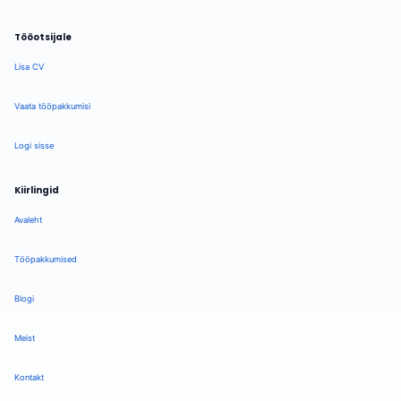
Tööotsijale
Lisa CV
Vaata tööpakkumisi
Logi sisse
Kiirlingid
Avaleht
Tööpakkumised
Blogi
Meist
Kontakt