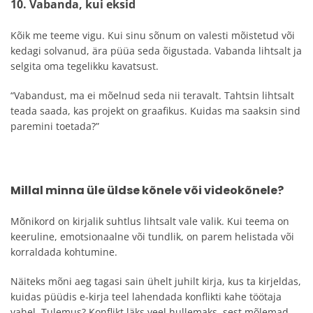
10. Vabanda, kui eksid
Kõik me teeme vigu. Kui sinu sõnum on valesti mõistetud või
kedagi solvanud, ära püüa seda õigustada. Vabanda lihtsalt ja
selgita oma tegelikku kavatsust.
“Vabandust, ma ei mõelnud seda nii teravalt. Tahtsin lihtsalt
teada saada, kas projekt on graafikus. Kuidas ma saaksin sind
paremini toetada?”
Millal minna üle üldse kõnele või videokõnele?
Mõnikord on kirjalik suhtlus lihtsalt vale valik. Kui teema on
keeruline, emotsionaalne või tundlik, on parem helistada või
korraldada kohtumine.
Näiteks mõni aeg tagasi sain ühelt juhilt kirja, kus ta kirjeldas,
kuidas püüdis e-kirja teel lahendada konflikti kahe töötaja
vahel. Tulemus? Konflikt läks veel hullemaks, sest mõlemad