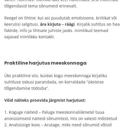
tõlgendasid tema sõnumeid erinevalt.
Reegel on lihtne: kui asi puudutab emotsioone, kriitikat või
keerulisi selgitusi,
ära kirjuta – räägi
. Kirjalik suhtlus on hea
faktide, info ja lihtsate juhiste jaoks. Inimlikud teemad
vajavad inimlikku kontakti.
Praktiline harjutus meeskonnaga
Üks praktiline viis, kuidas kogu meeskonnaga kirjaliku
suhtluse oskusi parandada, on korraldada “üksteise
tõlgendamise töötuba”.
Võid näiteks proovida järgmist harjutust:
1. Koguge näiteid – Paluge meeskonnaliikmetel tuua
anonüümseid näiteid sõnumitest, mis on valesti mõistetud
2. Analüüsige koos – Arutage, miks need sõnumid võisid