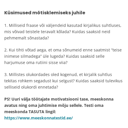
Küsimused mõtisklemiseks juhile
1. Milliseid fraase või väljendeid kasutad kirjalikus suhtluses,
mis võivad teistele teravalt kõlada? Kuidas saaksid neid
pehmemalt sõnastada?
2. Kui tihti võtad aega, et oma sõnumeid enne saatmist “teise
inimese silmadega” üle lugeda? Kuidas saaksid selle
harjumuse oma rutiini sisse viia?
3. Millistes olukordades oled kogenud, et kirjalik suhtlus
tekitas rohkem segadust kui selgust? Kuidas saaksid tulevikus
selliseid olukordi ennetada?
PS! Uuri välja töötajate motivatsiooni tase, meeskonna
avatus ning oma juhtimise mõju sellele. Testi oma
meeskonda TASUTA lingil:
https://www.meeskonnatestid.ee/