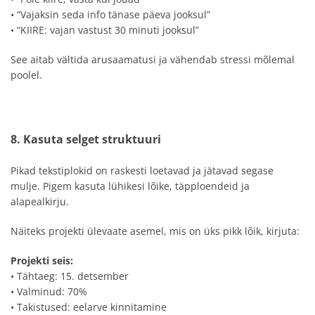
• “Vajaksin seda info tänase päeva jooksul”
• “KIIRE: vajan vastust 30 minuti jooksul”
See aitab vältida arusaamatusi ja vähendab stressi mõlemal
poolel.
8. Kasuta selget struktuuri
Pikad tekstiplokid on raskesti loetavad ja jätavad segase
mulje. Pigem kasuta lühikesi lõike, täpploendeid ja
alapealkirju.
Näiteks projekti ülevaate asemel, mis on üks pikk lõik, kirjuta:
Projekti seis:
• Tähtaeg: 15. detsember
• Valminud: 70%
• Takistused: eelarve kinnitamine