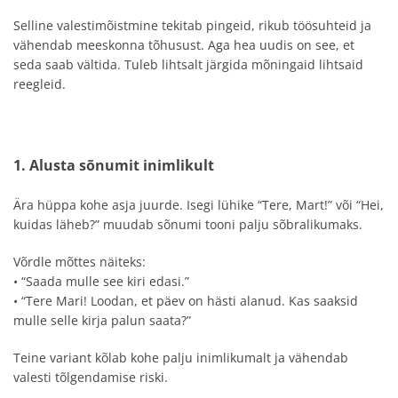
Selline valestimõistmine tekitab pingeid, rikub töösuhteid ja
vähendab meeskonna tõhusust. Aga hea uudis on see, et
seda saab vältida. Tuleb lihtsalt järgida mõningaid lihtsaid
reegleid.
1. Alusta sõnumit inimlikult
Ära hüppa kohe asja juurde. Isegi lühike “Tere, Mart!” või “Hei,
kuidas läheb?” muudab sõnumi tooni palju sõbralikumaks.
Võrdle mõttes näiteks:
• “Saada mulle see kiri edasi.”
• “Tere Mari! Loodan, et päev on hästi alanud. Kas saaksid
mulle selle kirja palun saata?”
Teine variant kõlab kohe palju inimlikumalt ja vähendab
valesti tõlgendamise riski.