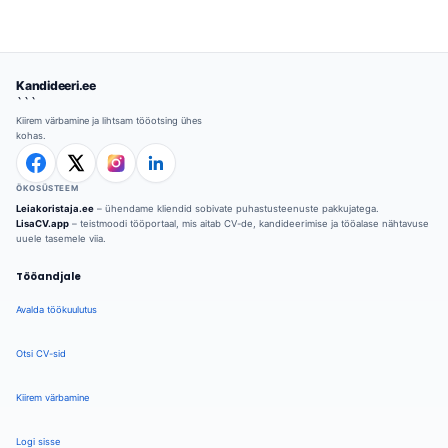
Kandideeri.ee
```
Kiirem värbamine ja lihtsam tööotsing ühes
kohas.
ÖKOSÜSTEEM
Leiakoristaja.ee
– ühendame kliendid sobivate puhastusteenuste pakkujatega.
LisaCV.app
– teistmoodi tööportaal, mis aitab CV-de, kandideerimise ja tööalase nähtavuse
uuele tasemele viia.
Tööandjale
Avalda töökuulutus
Otsi CV-sid
Kiirem värbamine
Logi sisse