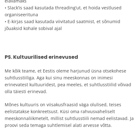
elavamaks
• Slack’is saad kasutada threading’ut, et hoida vestlused
organiseerituna
• E-kirjas saad kasutada viivitatud saatmist, et sõnumid
jõuaksid kohale sobival ajal
PS. Kultuurilised erinevused
Me kõik teame, et Eestis oleme harjunud üsna otsekohese
suhtlusstiiliga. Aga kui sinu meeskonnas on inimesi
erinevatest kultuuridest, pea meeles, et suhtlusstiilid võivad
olla täiesti erinevad.
Mõnes kultuuris on viisakusfraasid väga olulised, teises
eelistatakse konkreetsust. Küsi oma rahvusvaheliselt
meeskonnaliikmetelt, millist suhtlusstiili nemad eelistavad. Ja
proovi seda temaga suhtlemisel alati arvesse võtta.