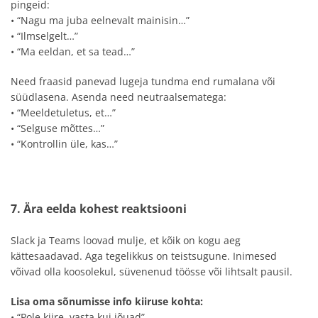
pingeid:
• “Nagu ma juba eelnevalt mainisin…”
• “Ilmselgelt…”
• “Ma eeldan, et sa tead…”
Need fraasid panevad lugeja tundma end rumalana või
süüdlasena. Asenda need neutraalsematega:
• “Meeldetuletus, et…”
• “Selguse mõttes…”
• “Kontrollin üle, kas…”
7. Ära eelda kohest reaktsiooni
Slack ja Teams loovad mulje, et kõik on kogu aeg
kättesaadavad. Aga tegelikkus on teistsugune. Inimesed
võivad olla koosolekul, süvenenud töösse või lihtsalt pausil.
Lisa oma sõnumisse info kiiruse kohta:
• “Pole kiire, vasta kui jõuad”