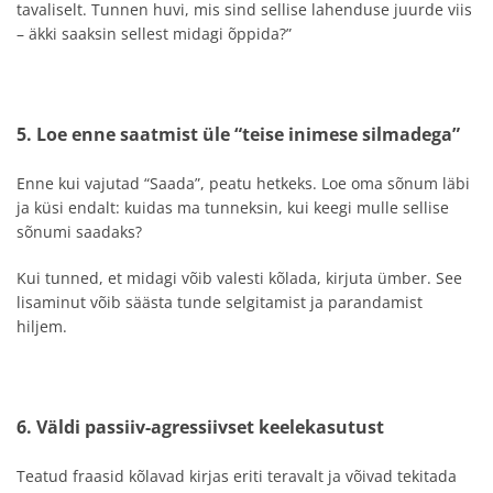
tavaliselt. Tunnen huvi, mis sind sellise lahenduse juurde viis
– äkki saaksin sellest midagi õppida?”
5. Loe enne saatmist üle “teise inimese silmadega”
Enne kui vajutad “Saada”, peatu hetkeks. Loe oma sõnum läbi
ja küsi endalt: kuidas ma tunneksin, kui keegi mulle sellise
sõnumi saadaks?
Kui tunned, et midagi võib valesti kõlada, kirjuta ümber. See
lisaminut võib säästa tunde selgitamist ja parandamist
hiljem.
6. Väldi passiiv-agressiivset keelekasutust
Teatud fraasid kõlavad kirjas eriti teravalt ja võivad tekitada