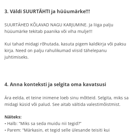
3. Väldi SUURTÄHTI ja hüüumärke!!!
SUURTÄHED KÕLAVAD NAGU KARJUMINE. Ja liiga palju
hüüumärke tekitab paanika või viha mulje!!!
Kui tahad midagi rõhutada, kasuta pigem kaldkirja või paksu
kirja. Need on palju rahulikumad viisid tähelepanu
juhtimiseks.
4. Anna konteksti ja selgita oma kavatsusi
Ära eelda, et teine inimene loeb sinu mõtteid. Selgita, miks sa
midagi küsid või palud. See aitab vältida valestimõistmist.
Näiteks:
• Halb: “Miks sa seda muidu nii tegid?”
• Parem: “Märkasin, et tegid selle ülesande teisiti kui