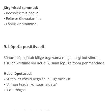
Järgmised sammud:
• Koosolek teisipäeval
• Eelarve ülevaatamine
• Lõplik kinnitamine
9. Lõpeta positiivselt
Sõnumi lõpp jätab kõige tugevama mulje. Isegi kui sõnumi
sisu on kriitiline või nõudlik, saad lõpuga tooni pehmendada.
Head lõpetused:
• “Aitäh, et võtsid aega selle lugemiseks!”
• “Annan teada, kui saan aidata”
• “Edu tööga!”