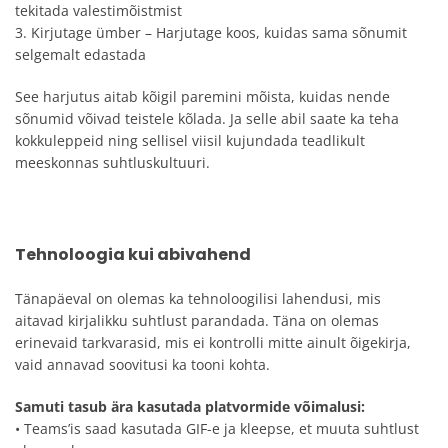
tekitada valestimõistmist
3. Kirjutage ümber – Harjutage koos, kuidas sama sõnumit
selgemalt edastada
See harjutus aitab kõigil paremini mõista, kuidas nende
sõnumid võivad teistele kõlada. Ja selle abil saate ka teha
kokkuleppeid ning sellisel viisil kujundada teadlikult
meeskonnas suhtluskultuuri.
Tehnoloogia kui abivahend
Tänapäeval on olemas ka tehnoloogilisi lahendusi, mis
aitavad kirjalikku suhtlust parandada. Täna on olemas
erinevaid tarkvarasid, mis ei kontrolli mitte ainult õigekirja,
vaid annavad soovitusi ka tooni kohta.
Samuti tasub ära kasutada platvormide võimalusi:
• Teams’is saad kasutada GIF-e ja kleepse, et muuta suhtlust