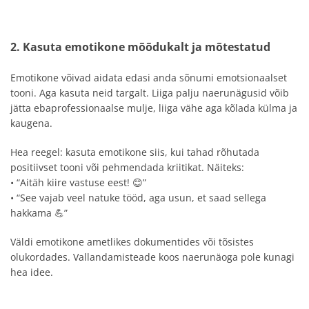
2. Kasuta emotikone mõõdukalt ja mõtestatud
Emotikone võivad aidata edasi anda sõnumi emotsionaalset
tooni. Aga kasuta neid targalt. Liiga palju naerunägusid võib
jätta ebaprofessionaalse mulje, liiga vähe aga kõlada külma ja
kaugena.
Hea reegel: kasuta emotikone siis, kui tahad rõhutada
positiivset tooni või pehmendada kriitikat. Näiteks:
• “Aitäh kiire vastuse eest! 😊”
• “See vajab veel natuke tööd, aga usun, et saad sellega
hakkama 💪”
Väldi emotikone ametlikes dokumentides või tõsistes
olukordades. Vallandamisteade koos naerunäoga pole kunagi
hea idee.