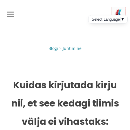
Skip
to
main
content
Blogi
>
Juhtimine
Kuidas kirjutada kirju
nii, et see kedagi tiimis
välja ei vihastaks: