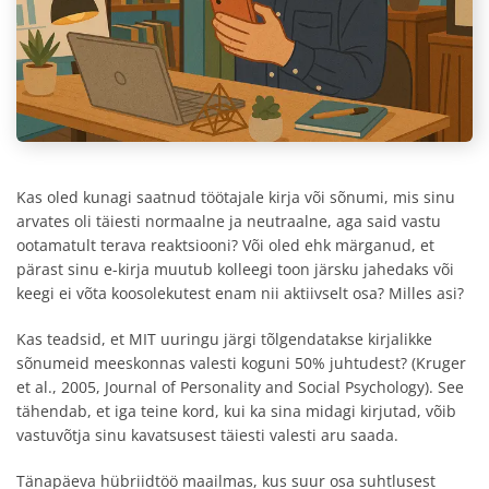
Kas oled kunagi saatnud töötajale kirja või sõnumi, mis sinu
arvates oli täiesti normaalne ja neutraalne, aga said vastu
ootamatult terava reaktsiooni? Või oled ehk märganud, et
pärast sinu e-kirja muutub kolleegi toon järsku jahedaks või
keegi ei võta koosolekutest enam nii aktiivselt osa? Milles asi?
Kas teadsid, et MIT uuringu järgi tõlgendatakse kirjalikke
sõnumeid meeskonnas valesti koguni 50% juhtudest? (Kruger
et al., 2005, Journal of Personality and Social Psychology). See
tähendab, et iga teine kord, kui ka sina midagi kirjutad, võib
vastuvõtja sinu kavatsusest täiesti valesti aru saada.
Tänapäeva hübriidtöö maailmas, kus suur osa suhtlusest