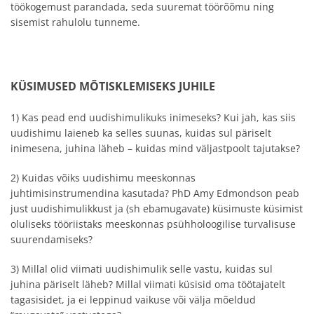
töökogemust parandada, seda suuremat töörõõmu ning
sisemist rahulolu tunneme.
KÜSIMUSED MÕTISKLEMISEKS JUHILE
1) Kas pead end uudishimulikuks inimeseks? Kui jah, kas siis
uudishimu laieneb ka selles suunas, kuidas sul päriselt
inimesena, juhina läheb – kuidas mind väljastpoolt tajutakse?
2) Kuidas võiks uudishimu meeskonnas
juhtimisinstrumendina kasutada? PhD Amy Edmondson peab
just uudishimulikkust ja (sh ebamugavate) küsimuste küsimist
oluliseks tööriistaks meeskonnas psühholoogilise turvalisuse
suurendamiseks?
3) Millal olid viimati uudishimulik selle vastu, kuidas sul
juhina päriselt läheb? Millal viimati küsisid oma töötajatelt
tagasisidet, ja ei leppinud vaikuse või välja mõeldud