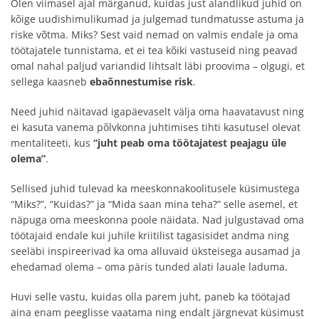
Olen viimasel ajal märganud, kuidas just alandlikud juhid on
kõige uudishimulikumad ja julgemad tundmatusse astuma ja
riske võtma. Miks? Sest vaid nemad on valmis endale ja oma
töötajatele tunnistama, et ei tea kõiki vastuseid ning peavad
omal nahal paljud variandid lihtsalt läbi proovima – olgugi, et
sellega kaasneb
ebaõnnestumise risk
.
Need juhid näitavad igapäevaselt välja oma haavatavust ning
ei kasuta vanema põlvkonna juhtimises tihti kasutusel olevat
mentaliteeti, kus
“juht peab oma töötajatest peajagu üle
olema”
.
Sellised juhid tulevad ka meeskonnakoolitusele küsimustega
“Miks?”, “Kuidas?” ja “Mida saan mina teha?” selle asemel, et
näpuga oma meeskonna poole näidata. Nad julgustavad oma
töötajaid endale kui juhile kriitilist tagasisidet andma ning
seeläbi inspireerivad ka oma alluvaid üksteisega ausamad ja
ehedamad olema – oma päris tunded alati lauale laduma.
Huvi selle vastu, kuidas olla parem juht, paneb ka töötajad
aina enam peeglisse vaatama ning endalt järgnevat küsimust