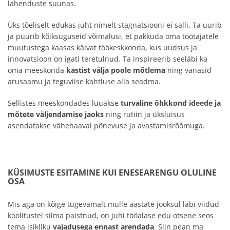
lahenduste suunas.
Üks tõeliselt edukas juht nimelt stagnatsiooni ei salli. Ta uurib
ja puurib kõiksuguseid võimalusi, et pakkuda oma töötajatele
muutustega kaasas käivat töökeskkonda, kus uudsus ja
innovatsioon on igati teretulnud. Ta inspireerib seeläbi ka
oma meeskonda
kastist välja poole mõtlema
ning vanasid
arusaamu ja teguviise kahtluse alla seadma.
Sellistes meeskondades luuakse
turvaline õhkkond ideede ja
mõtete väljendamise jaoks
ning rutiin ja üksluisus
asendatakse vähehaaval põnevuse ja avastamisrõõmuga.
KÜSIMUSTE ESITAMINE KUI ENESEARENGU OLULINE
OSA
Mis aga on kõige tugevamalt mulle aastate jooksul läbi viidud
koolitustel silma paistnud, on juhi tööalase edu otsene seos
tema isikliku
vajadusega ennast arendada
. Siin pean ma