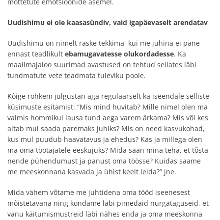
mõttetute emotsioonide asemel.
Uudishimu ei ole kaasasündiv, vaid igapäevaselt arendatav
Uudishimu on nimelt raske tekkima, kui me juhina ei pane
ennast teadlikult
ebamugavatesse olukordadesse
. Ka
maailmajaloo suurimad avastused on tehtud seilates läbi
tundmatute vete teadmata tuleviku poole.
Kõige rohkem julgustan aga regulaarselt ka iseendale selliste
küsimuste esitamist: “Mis mind huvitab? Mille nimel olen ma
valmis hommikul lausa tund aega varem ärkama? Mis või kes
aitab mul saada paremaks juhiks? Mis on need kasvukohad,
kus mul puudub haavatavus ja ehedus? Kas ja millega olen
ma oma töötajatele eeskujuks? Mida saan mina teha, et tõsta
nende pühendumust ja panust oma töösse? Kuidas saame
me meeskonnana kasvada ja ühist keelt leida?” jne.
Mida vähem võtame me juhtidena oma tööd iseenesest
mõistetavana ning kondame läbi pimedaid nurgataguseid, et
vanu käitumismustreid läbi nähes enda ja oma meeskonna