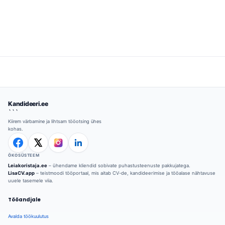
Kandideeri.ee
```
Kiirem värbamine ja lihtsam tööotsing ühes
kohas.
ÖKOSÜSTEEM
Leiakoristaja.ee
– ühendame kliendid sobivate puhastusteenuste pakkujatega.
LisaCV.app
– teistmoodi tööportaal, mis aitab CV-de, kandideerimise ja tööalase nähtavuse
uuele tasemele viia.
Tööandjale
Avalda töökuulutus