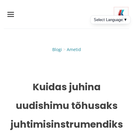
Skip
to
main
content
Blogi
>
Ametid
Kuidas juhina
uudishimu tõhusaks
juhtimisinstrumendiks