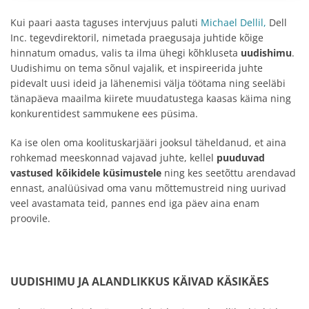
Kui paari aasta taguses intervjuus paluti
Michael Dellil,
Dell
Inc. tegevdirektoril, nimetada praegusaja juhtide kõige
hinnatum omadus, valis ta ilma ühegi kõhkluseta
uudishimu
.
Uudishimu on tema sõnul vajalik, et inspireerida juhte
pidevalt uusi ideid ja lähenemisi välja töötama ning seeläbi
tänapäeva maailma kiirete muudatustega kaasas käima ning
konkurentidest sammukene ees püsima.
Ka ise olen oma koolituskarjääri jooksul täheldanud, et aina
rohkemad meeskonnad vajavad juhte, kellel
puuduvad
vastused kõikidele küsimustele
ning kes seetõttu arendavad
ennast, analüüsivad oma vanu mõttemustreid ning uurivad
veel avastamata teid, pannes end iga päev aina enam
proovile.
UUDISHIMU JA ALANDLIKKUS KÄIVAD KÄSIKÄES