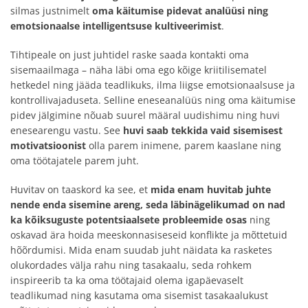
silmas justnimelt
oma käitumise pidevat analüüsi ning
emotsionaalse intelligentsuse kultiveerimist
.
Tihtipeale on just juhtidel raske saada kontakti oma
sisemaailmaga – näha läbi oma ego kõige kriitilisematel
hetkedel ning jääda teadlikuks, ilma liigse emotsionaalsuse ja
kontrollivajaduseta. Selline eneseanalüüs ning oma käitumise
pidev jälgimine nõuab suurel määral uudishimu ning huvi
enesearengu vastu. See
huvi saab tekkida vaid sisemisest
motivatsioonist
olla parem inimene, parem kaaslane ning
oma töötajatele parem juht.
Huvitav on taaskord ka see, et
mida enam huvitab juhte
nende enda sisemine areng, seda läbinägelikumad on nad
ka kõiksuguste potentsiaalsete probleemide osas
ning
oskavad ära hoida meeskonnasiseseid konflikte ja mõttetuid
hõõrdumisi. Mida enam suudab juht näidata ka rasketes
olukordades välja rahu ning tasakaalu, seda rohkem
inspireerib ta ka oma töötajaid olema igapäevaselt
teadlikumad ning kasutama oma sisemist tasakaalukust