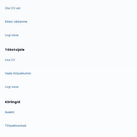
Otsi CV-sid
Kiirem värbamine
Logi sisse
Tööotsijale
Lisa CV
Vaata tööpakkumisi
Logi sisse
Kiirlingid
Avaleht
Tööpakkumised