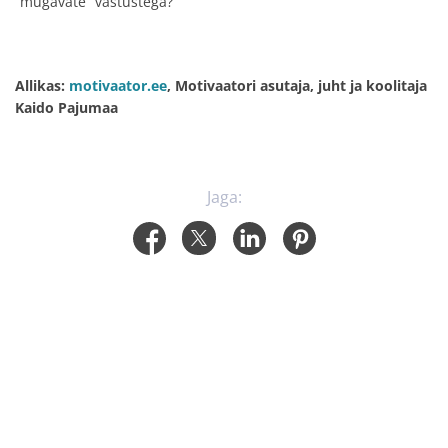
“mugavate” vastustega?
Allikas:
motivaator.ee
, Motivaatori asutaja, juht ja koolitaja
Kaido Pajumaa
Jaga: