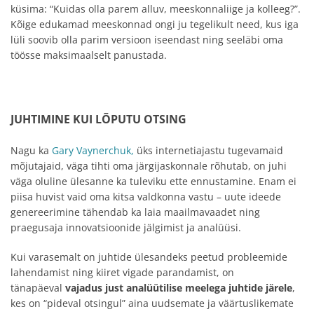
küsima: “Kuidas olla parem alluv, meeskonnaliige ja kolleeg?”.
Kõige edukamad meeskonnad ongi ju tegelikult need, kus iga
lüli soovib olla parim versioon iseendast ning seeläbi oma
töösse maksimaalselt panustada.
JUHTIMINE KUI LÕPUTU OTSING
Nagu ka
Gary Vaynerchuk,
üks internetiajastu tugevamaid
mõjutajaid, väga tihti oma järgijaskonnale rõhutab, on juhi
väga oluline ülesanne ka tuleviku ette ennustamine. Enam ei
piisa huvist vaid oma kitsa valdkonna vastu – uute ideede
genereerimine tähendab ka laia maailmavaadet ning
praegusaja innovatsioonide jälgimist ja analüüsi.
Kui varasemalt on juhtide ülesandeks peetud probleemide
lahendamist ning kiiret vigade parandamist, on
tänapäeval
vajadus just analüütilise meelega juhtide järele
,
kes on “pideval otsingul” aina uudsemate ja väärtuslikemate