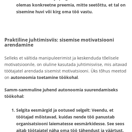
olemas konkreetne preemia, mitte seetõttu, et tal on
sisemine huvi või kirg oma töö vastu.
Praktiline juhtimisviis: sisemise motivatsiooni
arendamine
Selleks et vältida manipuleerimist ja keskenduda tõelisele
motivatsioonile, on oluline kasutada juhtimisviise, mis aitavad
töötajatel arendada sisemist motivatsiooni. Üks tõhus meetod
on
autonoomia toetamine töökohal
.
Samm-sammuline juhend autonoomia suurendamiseks
töökohal:
Selgita eesmärgid ja ootused selgelt
: Veendu, et
töötajad mõistavad, kuidas nende töö panustab
organisatsiooni laiematesse eesmärkidesse. See seos
aitab töötajatel näha oma töö tähendust ja väärtust.