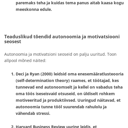
paremaks teha ja kuidas tema panus aitab kaasa kogu
meeskonna edule.
Teaduslikud tõendid autonoomia ja motivatsiooni
seosest
Autonoomia ja motivatsioni seoseid on palju uuritud. Toon
allpool mõned näited:
Deci ja Ryan (2000)
leidsid oma enesemääratlusteooria
(self-determination theory) raames, et töötajad, kes
tunnevad end autonoomselt ja kellel on vabadus teha
oma töös iseseisvaid otsuseid, on üldiselt rohkem
motiveeritud ja produktiivsed. Uuringud näitavad, et
autonoomia tunne tööl suurendab rahulolu ja
vähendab stressi.
Harvard Business Review uuring
leidis, et