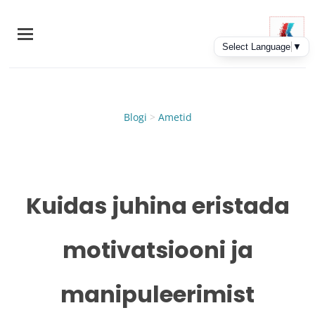
Skip
to
main
content
Blogi
>
Ametid
Kuidas juhina eristada
motivatsiooni ja
manipuleerimist