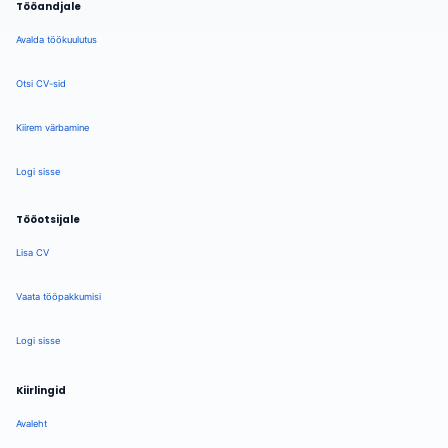
Tööandjale
Avalda töökuulutus
Otsi CV-sid
Kiirem värbamine
Logi sisse
Tööotsijale
Lisa CV
Vaata tööpakkumisi
Logi sisse
Kiirlingid
Avaleht