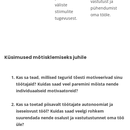
vastutust ja
väliste
pühendumist
stiimulite
oma tööle.
tugevusest.
Küsimused mõtisklemiseks juhile
Kas sa tead, millised tegurid tõesti motiveerivad sinu
töötajaid? Kuidas saad veel paremini mõista nende
individuaalseid motivaatoreid?
Kas sa toetad piisavalt töötajate autonoomiat ja
iseseisvust tööl? Kuidas saad veelgi rohkem
suurendada nende osalust ja vastutustunnet oma töö
üle?