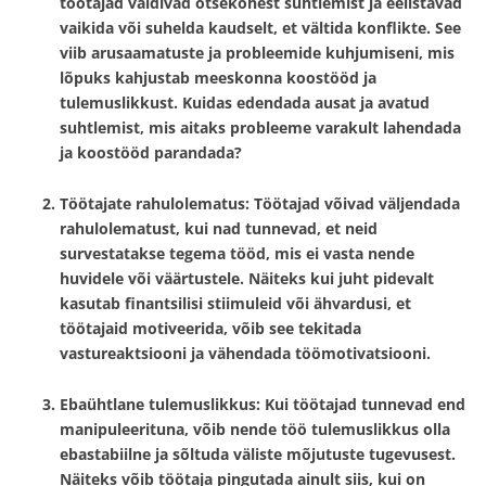
töötajad väldivad otsekohest suhtlemist ja eelistavad
vaikida või suhelda kaudselt, et vältida konflikte. See
viib arusaamatuste ja probleemide kuhjumiseni, mis
lõpuks kahjustab meeskonna koostööd ja
tulemuslikkust. Kuidas edendada ausat ja avatud
suhtlemist, mis aitaks probleeme varakult lahendada
ja koostööd parandada?
Töötajate rahulolematus
: Töötajad võivad väljendada
rahulolematust, kui nad tunnevad, et neid
survestatakse tegema tööd, mis ei vasta nende
huvidele või väärtustele. Näiteks kui juht pidevalt
kasutab finantsilisi stiimuleid või ähvardusi, et
töötajaid motiveerida, võib see tekitada
vastureaktsiooni ja vähendada töömotivatsiooni.
Ebaühtlane tulemuslikkus
: Kui töötajad tunnevad end
manipuleerituna, võib nende töö tulemuslikkus olla
ebastabiilne ja sõltuda väliste mõjutuste tugevusest.
Näiteks võib töötaja pingutada ainult siis, kui on