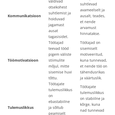
väldivad
suhtlevad
otsekohest
avameelselt ja
suhtlemist ja
Kommunikatsioon
ausalt, teades,
hoiduvad
et nende
jagamast
arvamust
ausat
hinnatakse.
tagasisidet.
Töötajad
Töötajad on
teevad tööd
sisemiselt
pigem väliste
motiveeritud,
Töömotivatsioon
stiimulite
kuna tunnevad,
mõjul, mitte
et nende töö on
sisemise huvi
tähendusrikas
tõttu.
ja väärtuslik.
Töötajate
Töötajate
tulemuslikkus
tulemuslikkus
on
on stabiilne ja
ebastabiilne
kõrge, kuna
Tulemuslikkus
ja sõltub
nad tunnevad
peamiselt