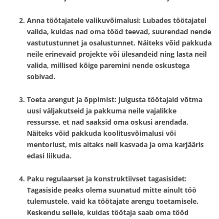
Anna töötajatele valikuvõimalusi
: Lubades töötajatel
valida, kuidas nad oma tööd teevad, suurendad nende
vastutustunnet ja osalustunnet. Näiteks võid pakkuda
neile erinevaid projekte või ülesandeid ning lasta neil
valida, millised kõige paremini nende oskustega
sobivad.
Toeta arengut ja õppimist
: Julgusta töötajaid võtma
uusi väljakutseid ja pakkuma neile vajalikke
ressursse, et nad saaksid oma oskusi arendada.
Näiteks võid pakkuda koolitusvõimalusi või
mentorlust, mis aitaks neil kasvada ja oma karjääris
edasi liikuda.
Paku regulaarset ja konstruktiivset tagasisidet
:
Tagasiside peaks olema suunatud mitte ainult töö
tulemustele, vaid ka töötajate arengu toetamisele.
Keskendu sellele, kuidas töötaja saab oma tööd