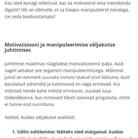
Kas oled kunagi mõelnud, kas sa motiveerid oma meeskonda
õigesti? Või on võimalik, et sa hoopis manipuleerid nendega,
ise seda teadvustamata?
Motivatsiooni ja manipuleerimise väljakutse
juhtimises
Juhtimise maailmas räägitakse motivatsioonist palju, kuid
sageli aetakse see segamini manipuleerimisega. Mõlemal
juhul on eesmärk suunata inimesi teatud viisil käituma, kuid
kasutatud vahendid ja tulemused on väga erinevad. Kui
mõistad nende kahe mõiste erinevust, suudad luua
töökeskkonna, kus inimesed tõesti soovivad pingutada, mitte
ei tunne end sunnituna.
Näited, kuidas väljakutse avaldub:
Vältiv suhtlemine
: Näiteks oled märganud, kuidas