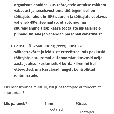
organisatsioonides, kus töötajatele antakse rohkem
vabadust ja iseseisvust oma töö tegemisel, on
töötajate rahulolu 15% suurem ja töötajate voolavus
väheneb 48%. See näitab, et autonoomia
suurendamine aitab kaasa töötajate pikaajalisele
pühendumisele ja vähendab personali vahetuvust.
Cornelli Ülikooli uuring
(1999) uuris 320
väikeettevõtet ja leidis, et ettevõtted, mis pakkusid
töötajatele suuremat autonoomiat, kasvasid nelja
aasta jooksul keskmiselt 4 korda kiiremini kui
ettevõtted, mis kasutasid rangelt kontrollitud
juhtimisstiile.
Mis meeskonnas muutub, kui juht töötajate autonoomiat
suurendab?
Mis paraneb?
Enne
Pärast
Töötajad
Töötajad