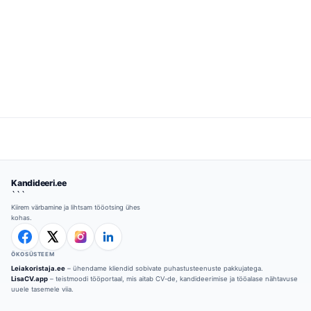
Kandideeri.ee
```
Kiirem värbamine ja lihtsam tööotsing ühes
kohas.
ÖKOSÜSTEEM
Leiakoristaja.ee
– ühendame kliendid sobivate puhastusteenuste pakkujatega.
LisaCV.app
– teistmoodi tööportaal, mis aitab CV-de, kandideerimise ja tööalase nähtavuse
uuele tasemele viia.