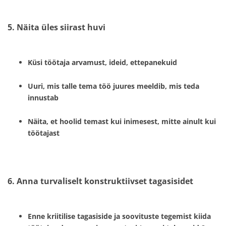
5. Näita üles siirast huvi
Küsi töötaja arvamust, ideid, ettepanekuid
Uuri, mis talle tema töö juures meeldib, mis teda
innustab
Näita, et hoolid temast kui inimesest, mitte ainult kui
töötajast
6. Anna turvaliselt konstruktiivset tagasisidet
Enne kriitilise tagasiside ja soovituste tegemist kiida