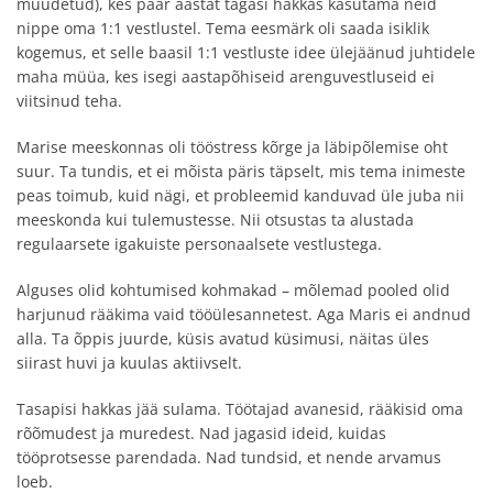
muudetud), kes paar aastat tagasi hakkas kasutama neid
nippe oma 1:1 vestlustel. Tema eesmärk oli saada isiklik
kogemus, et selle baasil 1:1 vestluste idee ülejäänud juhtidele
maha müüa, kes isegi aastapõhiseid arenguvestluseid ei
viitsinud teha.
Marise meeskonnas oli tööstress kõrge ja läbipõlemise oht
suur. Ta tundis, et ei mõista päris täpselt, mis tema inimeste
peas toimub, kuid nägi, et probleemid kanduvad üle juba nii
meeskonda kui tulemustesse. Nii otsustas ta alustada
regulaarsete igakuiste personaalsete vestlustega.
Alguses olid kohtumised kohmakad – mõlemad pooled olid
harjunud rääkima vaid tööülesannetest. Aga Maris ei andnud
alla. Ta õppis juurde, küsis avatud küsimusi, näitas üles
siirast huvi ja kuulas aktiivselt.
Tasapisi hakkas jää sulama. Töötajad avanesid, rääkisid oma
rõõmudest ja muredest. Nad jagasid ideid, kuidas
tööprotsesse parendada. Nad tundsid, et nende arvamus
loeb.