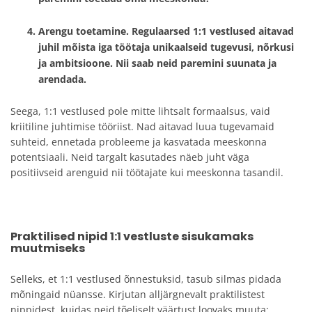
Arengu toetamine.
Regulaarsed 1:1 vestlused aitavad
juhil mõista iga töötaja unikaalseid tugevusi, nõrkusi
ja ambitsioone. Nii saab neid paremini suunata ja
arendada.
Seega, 1:1 vestlused pole mitte lihtsalt formaalsus, vaid
kriitiline juhtimise tööriist. Nad aitavad luua tugevamaid
suhteid, ennetada probleeme ja kasvatada meeskonna
potentsiaali. Neid targalt kasutades näeb juht väga
positiivseid arenguid nii töötajate kui meeskonna tasandil.
Praktilised nipid 1:1 vestluste sisukamaks
muutmiseks
Selleks, et 1:1 vestlused õnnestuksid, tasub silmas pidada
mõningaid nüansse. Kirjutan alljärgnevalt praktilistest
nippidest, kuidas neid tõeliselt väärtust loovaks muuta: