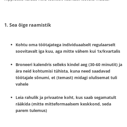
1. Sea õige raamistik
Kohtu oma töötajatega individuaalselt regulaarselt
soovitavalt iga kuu, aga mitte vähem kui 1x/kvartalis
Broneeri kalendris selleks kindel aeg (30-60 minutit) ja
ära neid kohtumisi tühista, kuna need saadavad
töötajale sõnumi, et (temast) midagi olulisemat tuli
vahele
Leia rahulik ja privaatne koht, kus saab segamatult
rääkida (mitte mitteformaalsem keskkond, seda
parem tulemus)