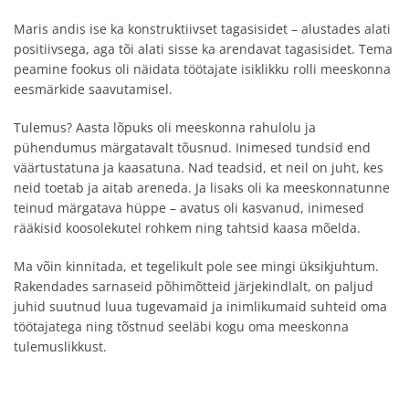
Maris andis ise ka konstruktiivset tagasisidet – alustades alati
positiivsega, aga tõi alati sisse ka arendavat tagasisidet. Tema
peamine fookus oli näidata töötajate isiklikku rolli meeskonna
eesmärkide saavutamisel.
Tulemus? Aasta lõpuks oli meeskonna rahulolu ja
pühendumus märgatavalt tõusnud. Inimesed tundsid end
väärtustatuna ja kaasatuna. Nad teadsid, et neil on juht, kes
neid toetab ja aitab areneda. Ja lisaks oli ka meeskonnatunne
teinud märgatava hüppe – avatus oli kasvanud, inimesed
rääkisid koosolekutel rohkem ning tahtsid kaasa mõelda.
Ma võin kinnitada, et tegelikult pole see mingi üksikjuhtum.
Rakendades sarnaseid põhimõtteid järjekindlalt, on paljud
juhid suutnud luua tugevamaid ja inimlikumaid suhteid oma
töötajatega ning tõstnud seeläbi kogu oma meeskonna
tulemuslikkust.