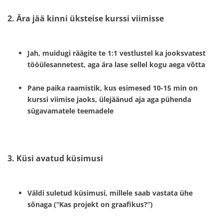
2. Ära jää kinni üksteise kurssi viimisse
Jah, muidugi räägite te 1:1 vestlustel ka jooksvatest
tööülesannetest, aga ära lase sellel kogu aega võtta
Pane paika raamistik, kus esimesed 10-15 min on
kurssi viimise jaoks, ülejäänud aja aga pühenda
sügavamatele teemadele
3. Küsi avatud küsimusi
Väldi suletud küsimusi, millele saab vastata ühe
sõnaga (“Kas projekt on graafikus?”)