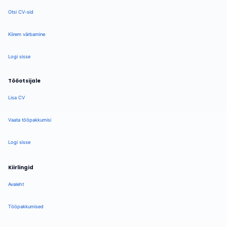
Otsi CV-sid
Kiirem värbamine
Logi sisse
Tööotsijale
Lisa CV
Vaata tööpakkumisi
Logi sisse
Kiirlingid
Avaleht
Tööpakkumised