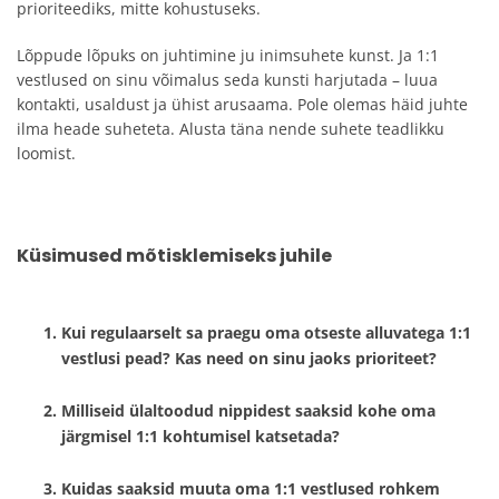
prioriteediks, mitte kohustuseks.
Lõppude lõpuks on juhtimine ju inimsuhete kunst. Ja 1:1
vestlused on sinu võimalus seda kunsti harjutada – luua
kontakti, usaldust ja ühist arusaama. Pole olemas häid juhte
ilma heade suheteta. Alusta täna nende suhete teadlikku
loomist.
Küsimused mõtisklemiseks juhile
Kui regulaarselt sa praegu oma otseste alluvatega 1:1
vestlusi pead? Kas need on sinu jaoks prioriteet?
Milliseid ülaltoodud nippidest saaksid kohe oma
järgmisel 1:1 kohtumisel katsetada?
Kuidas saaksid muuta oma 1:1 vestlused rohkem