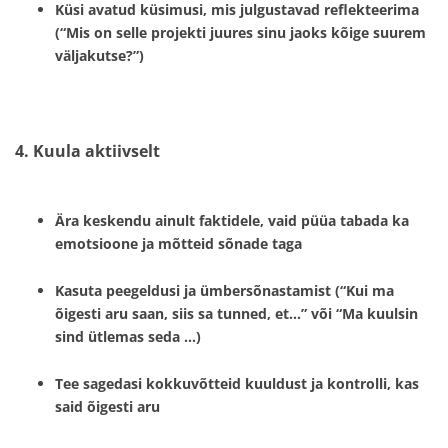
Küsi avatud küsimusi, mis julgustavad reflekteerima
(“Mis on selle projekti juures sinu jaoks kõige suurem
väljakutse?”)
4. Kuula aktiivselt
Ära keskendu ainult faktidele, vaid püüa tabada ka
emotsioone ja mõtteid sõnade taga
Kasuta peegeldusi ja ümbersõnastamist (“Kui ma
õigesti aru saan, siis sa tunned, et…” või “Ma kuulsin
sind ütlemas seda …)
Tee sagedasi kokkuvõtteid kuuldust ja kontrolli, kas
said õigesti aru