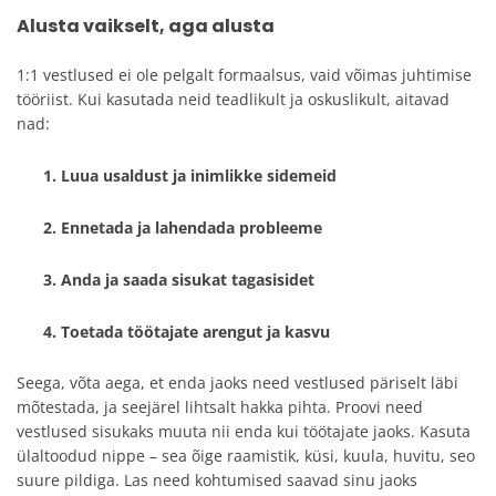
Alusta vaikselt, aga alusta
1:1 vestlused ei ole pelgalt formaalsus, vaid võimas juhtimise
tööriist. Kui kasutada neid teadlikult ja oskuslikult, aitavad
nad:
Luua usaldust ja inimlikke sidemeid
Ennetada ja lahendada probleeme
Anda ja saada sisukat tagasisidet
Toetada töötajate arengut ja kasvu
Seega, võta aega, et enda jaoks need vestlused päriselt läbi
mõtestada, ja seejärel lihtsalt hakka pihta. Proovi need
vestlused sisukaks muuta nii enda kui töötajate jaoks. Kasuta
ülaltoodud nippe – sea õige raamistik, küsi, kuula, huvitu, seo
suure pildiga. Las need kohtumised saavad sinu jaoks