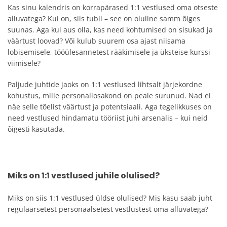
Kas sinu kalendris on korrapärased 1:1 vestlused oma otseste
alluvatega? Kui on, siis tubli – see on oluline samm õiges
suunas. Aga kui aus olla, kas need kohtumised on sisukad ja
väärtust loovad? Või kulub suurem osa ajast niisama
lobisemisele, tööülesannetest rääkimisele ja üksteise kurssi
viimisele?
Paljude juhtide jaoks on 1:1 vestlused lihtsalt järjekordne
kohustus, mille personaliosakond on peale surunud. Nad ei
näe selle tõelist väärtust ja potentsiaali. Aga tegelikkuses on
need vestlused hindamatu tööriist juhi arsenalis – kui neid
õigesti kasutada.
Miks on 1:1 vestlused juhile olulised?
Miks on siis 1:1 vestlused üldse olulised? Mis kasu saab juht
regulaarsetest personaalsetest vestlustest oma alluvatega?