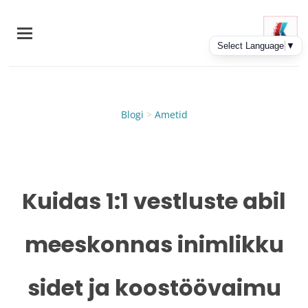
Skip
to
main
content
Blogi
>
Ametid
Kuidas 1:1 vestluste abil
meeskonnas inimlikku
sidet ja koostöövaimu