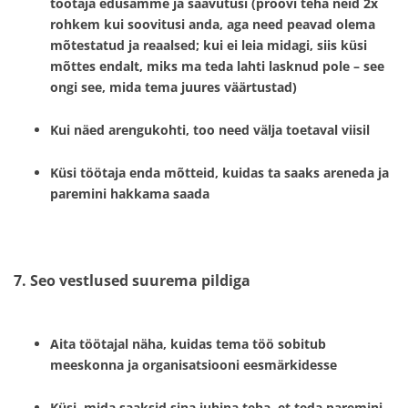
töötaja edusamme ja saavutusi (proovi teha neid 2x
rohkem kui soovitusi anda, aga need peavad olema
mõtestatud ja reaalsed; kui ei leia midagi, siis küsi
mõttes endalt, miks ma teda lahti lasknud pole – see
ongi see, mida tema juures väärtustad)
Kui näed arengukohti, too need välja toetaval viisil
Küsi töötaja enda mõtteid, kuidas ta saaks areneda ja
paremini hakkama saada
7. Seo vestlused suurema pildiga
Aita töötajal näha, kuidas tema töö sobitub
meeskonna ja organisatsiooni eesmärkidesse
Küsi, mida saaksid sina juhina teha, et teda paremini