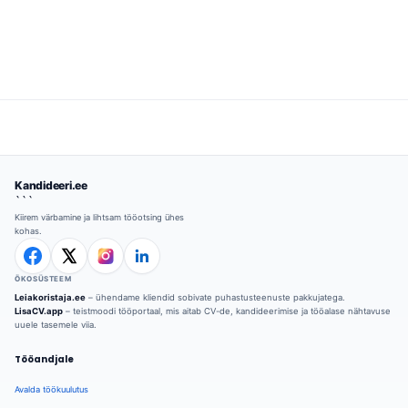
Kandideeri.ee
```
Kiirem värbamine ja lihtsam tööotsing ühes
kohas.
ÖKOSÜSTEEM
Leiakoristaja.ee
– ühendame kliendid sobivate puhastusteenuste pakkujatega.
LisaCV.app
– teistmoodi tööportaal, mis aitab CV-de, kandideerimise ja tööalase nähtavuse
uuele tasemele viia.
Tööandjale
Avalda töökuulutus