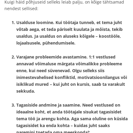
Kuigi häid põhjuseid selleks leiab palju, on kõige tähtsamad
nendest sellised:
Usalduse loomine.
Kui töötaja tunneb, et tema juht
võtab aega, et teda päriselt kuulata ja mõista, tekib
usaldus. Ja usaldus on aluseks kõigele – koostööle,
lojaalsusele, pühendumisele.
Varajane probleemide avastamine.
1:1 vestlused
annavad võimaluse märgata võimalikke probleeme
enne, kui need süvenevad. Olgu selleks siis
inimestevahelised konfliktid, motivatsioonilangus või
isiklikud mured – kui juht on kursis, saab ta varakult
sekkuda.
Tagasiside andmine ja saamine.
Need vestlused on
ideaalne koht, et anda töötajale sisukat tagasisidet
tema töö ja arengu kohta. Aga sama oluline on küsida
tagasisidet ka enda kohta – kuidas juht saaks
paremini toetada oma meeskonda?