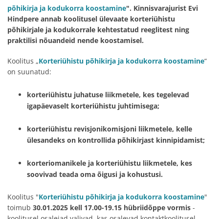
põhikirja ja kodukorra koostamine
". Kinnisvarajurist Evi
Hindpere annab koolitusel ülevaate korteriühistu
põhikirjale ja kodukorrale kehtestatud reeglitest ning
praktilisi nõuandeid nende koostamisel.
Koolitus „
Korteriühistu põhikirja ja kodukorra koostamine
“
on suunatud:
korteriühistu juhatuse liikmetele
, kes tegelevad
igapäevaselt korteriühistu juhtimisega;
korteriühistu revisjonikomisjoni liikmetele
, kelle
ülesandeks on kontrollida põhikirjast kinnipidamist;
korteriomanikele ja korteriühistu liikmetele
, kes
soovivad teada oma õigusi ja kohustusi.
Koolitus "
Korteriühistu põhikirja ja kodukorra koostamine
"
toimub
30.01.2025 kell 17.00-19.15 hübriidõppe vormis
-
koolitusel osalejad valivad, kas osalevad kontaktkoolitusel