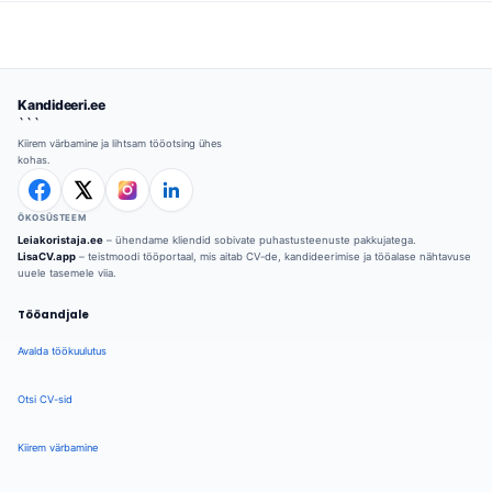
Kandideeri.ee
```
Kiirem värbamine ja lihtsam tööotsing ühes
kohas.
ÖKOSÜSTEEM
Leiakoristaja.ee
– ühendame kliendid sobivate puhastusteenuste pakkujatega.
LisaCV.app
– teistmoodi tööportaal, mis aitab CV-de, kandideerimise ja tööalase nähtavuse
uuele tasemele viia.
Tööandjale
Avalda töökuulutus
Otsi CV-sid
Kiirem värbamine