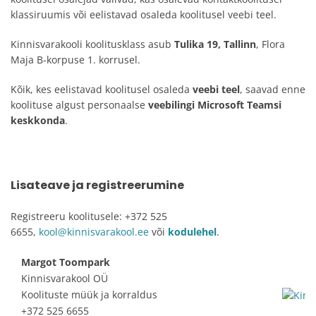
klassiruumis või eelistavad osaleda koolitusel veebi teel.
Kinnisvarakooli koolitusklass asub
Tulika 19, Tallinn
, Flora
Maja B-korpuse 1. korrusel.
Kõik, kes eelistavad koolitusel osaleda
veebi teel
, saavad enne
koolituse algust personaalse
veebilingi Microsoft Teamsi
keskkonda
.
Lisateave ja registreerumine
Registreeru koolitusele: +372 525
6655,
kool@kinnisvarakool.ee
või
kodulehel
.
Margot Toompark
Kinnisvarakool OÜ
Koolituste müük ja korraldus
+372 525 6655