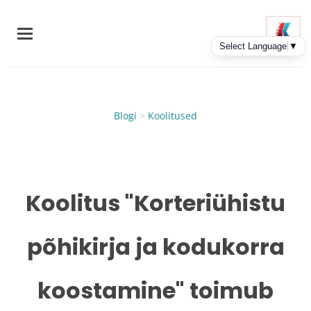
Skip
to
main
content
Blogi
>
Koolitused
Koolitus "Korteriühistu
põhikirja ja kodukorra
koostamine" toimub