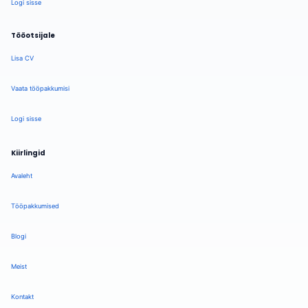
Logi sisse
Tööotsijale
Lisa CV
Vaata tööpakkumisi
Logi sisse
Kiirlingid
Avaleht
Tööpakkumised
Blogi
Meist
Kontakt