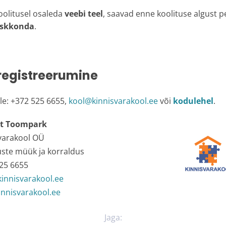
koolitusel osaleda
veebi teel
, saavad enne koolituse algust 
eskkonda
.
 registreerumine
le: +372 525 6655,
kool@kinnisvarakool.ee
või
kodulehel
.
t Toompark
varakool OÜ
uste müük ja korraldus
25 6655
innisvarakool.ee
nnisvarakool.ee
Jaga: