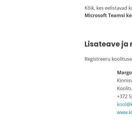
Kõik, kes eelistavad 
Microsoft Teamsi k
Lisateave ja
Registreeru koolituse
Margo
Kinnis
Koolit
+372 5
kool@k
www.ki