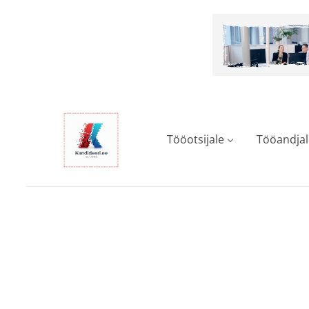
Skip
to
main
content
Tööotsijale
Tööandjal