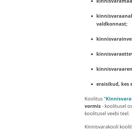
kinnisvaramaa
kinnisvaraana
valdkonnast;
kinnisvarainve
kinnisvaraette
kinnisvaraare
eraisikud
, kes
Koolitus “
Kinnisvara
vormis
- koolitusel o
koolitusel veebi teel.
Kinnisvarakooli kool