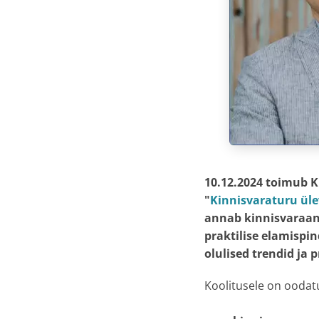
10.12.2024 toimub K
"
Kinnisvaraturu üle
annab kinnisvaraan
praktilise elamispi
olulised trendid ja 
Koolitusele on oodat