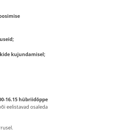
noosimise
useid;
rkide kujundamisel;
.00-16.15 hübriidõppe
või eelistavad osaleda
rrusel.