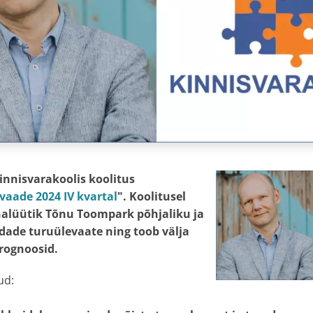
innisvarakoolis koolitus
vaade 2024 IV kvartal
". Koolitusel
alüütik Tõnu Toompark põhjaliku ja
ndade turuülevaate ning toob välja
prognoosid.
ud: