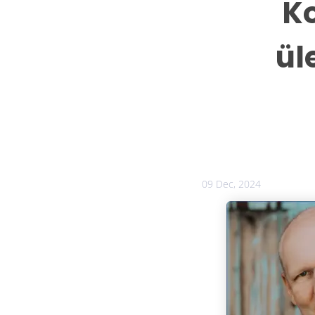
Ko
ül
09 Dec, 2024