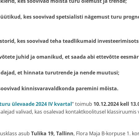
klerid
, kes soovivad mõista turu olemust ja trende;
lüütikud
, kes soovivad spetsialisti nägemust turu prog
storid
, kes soovivad teha teadlikumaid investeerimisots
võtete juhid ja omanikud
, et saada abi ettevõtte eesmä
ndajad
, et hinnata turutrende ja nende muutusi;
 soovivad kinnisvaravaldkonda paremini mõista.
turu ülevaade 2024 IV kvartal
” toimub
10.12.2024 kell 13
salejad valivad, kas osalevad kontaktkoolitusel klassiruumis 
itusklass asub
Tulika 19, Tallinn
, Flora Maja B-korpuse 1. ko