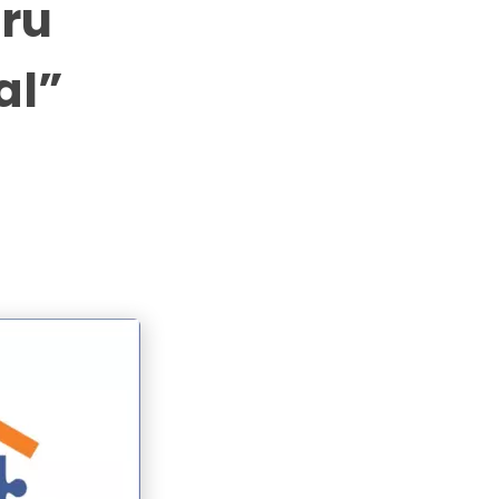
uru
al”