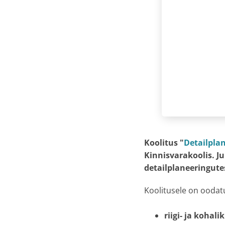
Koolitus "
Detailpla
Kinnisvarakoolis. J
detailplaneeringute
Koolitusele on oodat
riigi- ja koha