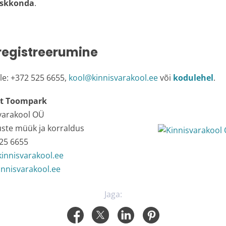
eskkonda
.
 registreerumine
le: +372 525 6655,
kool@kinnisvarakool.ee
või
kodulehel
.
t Toompark
varakool OÜ
uste müük ja korraldus
25 6655
innisvarakool.ee
nnisvarakool.ee
Jaga: