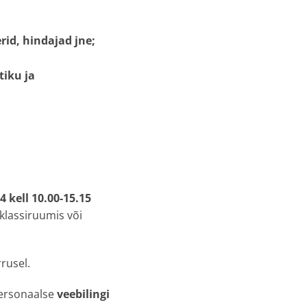
rid, hindajad jne;
tiku ja
4 kell 10.00-15.15
 klassiruumis või
rrusel.
personaalse
veebilingi