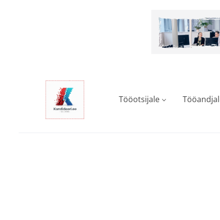
Skip
to
main
content
Tööotsijale
Tööandjal