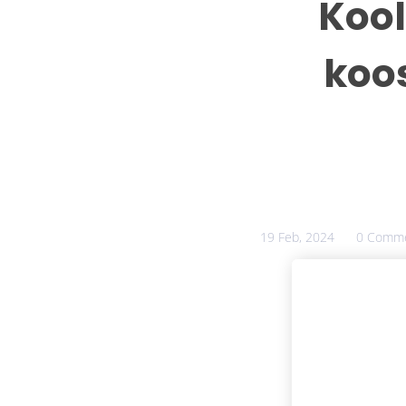
Kool
koo
19 Feb, 2024
0 Comm