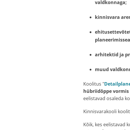
valdkonnaga;
kinnisvara are
ehitusettevõtet
planeerimisse
arhitektid
ja
pr
muud valdkonn
Koolitus "
Detailplan
hübriidõppe vormis
eelistavad osaleda koo
Kinnisvarakooli kool
Kõik, kes eelistavad 