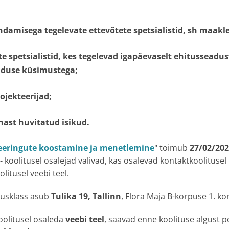
ndamisega tegelevate ettevõtete spetsialistid
, sh maakle
e spetsialistid
, kes tegelevad igapäevaselt ehitusseadus
aduse küsimustega;
ojekteerijad
;
ast huvitatud isikud.
eeringute koostamine ja menetlemine
" toimub
27/02/202
- koolitusel osalejad valivad, kas osalevad kontaktkoolitusel
litusel veebi teel.
itusklass asub
Tulika 19, Tallinn
, Flora Maja B-korpuse 1. ko
koolitusel osaleda
veebi teel
, saavad enne koolituse algust 