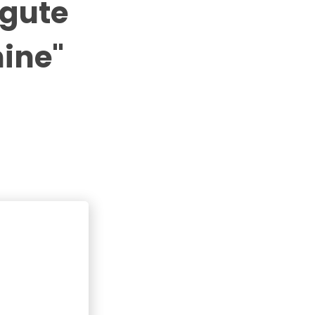
ngute
ine"