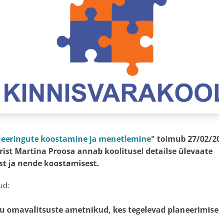
neeringute koostamine ja menetlemine
" toimub 27/02/2
urist Martina Proosa annab koolitusel detailse ülevaate
st ja nende koostamisest.
ud:
liku omavalitsuste ametnikud
, kes tegelevad planeerimise