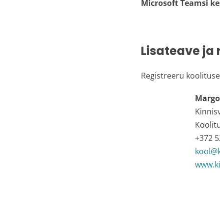
Microsoft Teamsi k
Lisateave ja
Registreeru koolituse
Margo
Kinnis
Koolit
+372 5
kool@k
www.ki