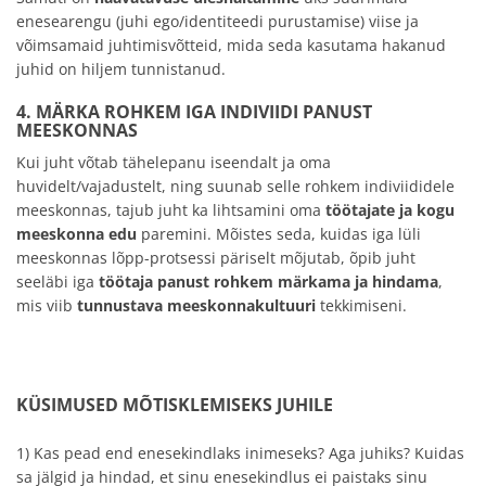
enesearengu (juhi ego/identiteedi purustamise) viise ja
võimsamaid juhtimisvõtteid, mida seda kasutama hakanud
juhid on hiljem tunnistanud.
4. MÄRKA ROHKEM IGA INDIVIIDI PANUST
MEESKONNAS
Kui juht võtab tähelepanu iseendalt ja oma
huvidelt/vajadustelt, ning suunab selle rohkem indiviididele
meeskonnas, tajub juht ka lihtsamini oma
töötajate ja kogu
meeskonna edu
paremini. Mõistes seda, kuidas iga lüli
meeskonnas lõpp-protsessi päriselt mõjutab, õpib juht
seeläbi iga
töötaja panust rohkem märkama ja hindama
,
mis viib
tunnustava meeskonnakultuuri
tekkimiseni.
KÜSIMUSED MÕTISKLEMISEKS JUHILE
1) Kas pead end enesekindlaks inimeseks? Aga juhiks? Kuidas
sa jälgid ja hindad, et sinu enesekindlus ei paistaks sinu