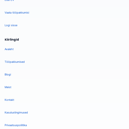
Vaata tööpakkumisi
Logi sisse
Kiirlingid
Avaleht
Tööpakkumised
Blogi
Meist
Kontakt
Kasutustingimused
Privaatsuspoliitika