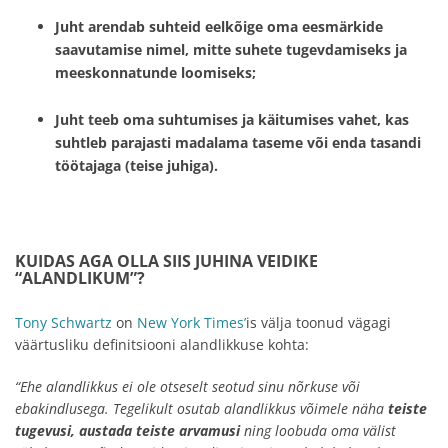
Juht arendab suhteid eelkõige
oma eesmärkide
saavutamise
nimel, mitte suhete tugevdamiseks ja
meeskonnatunde loomiseks;
Juht teeb
oma suhtumises ja käitumises vahet
, kas
suhtleb parajasti madalama taseme või enda tasandi
töötajaga (teise juhiga).
KUIDAS AGA OLLA SIIS JUHINA VEIDIKE
“ALANDLIKUM”?
Tony Schwartz
on
New York Times’
is välja toonud vägagi
väärtusliku definitsiooni alandlikkuse kohta:
“Ehe alandlikkus ei ole otseselt seotud sinu nõrkuse või
ebakindlusega. Tegelikult osutab alandlikkus võimele näha
teiste
tugevusi, austada teiste arvamusi
ning loobuda oma välist