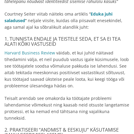
tähelepanu nõudvast identiteedist sisemise rahulolu kasuks
“
Courtney Seiter viitab näiteks oma artiklis ‘
‘
Eduka juhi
saladused
‘
‘ neljale viisile, kuidas olla piisavalt enesekindel,
aga samal ajal ka sõbralikult alandlik juht:
1. TUNNISTA ENDALE JA TEISTELE SEDA, ET SA EI TEA
ALATI KÕIKI VASTUSEID
Harvard Business Review
väidab, et kui juhid näitavad
tihedamini välja, et neil puudub vastus igale küsimusele, loob
see töötajatele soodsa võimaluse pakkuda ise lahendusi. See
aitab tekitada meeskonnas positiivset vastastikust sõltuvust,
kus töötajad saavad üksteise peale loota, kui keegi tööga või
probleemse ülesandega hädas on.
Teisalt arendab see omakorda ka töötajate probleemi
lahendamise võimekust ning kaasab neid otsuste langetamise
protsessi, et ka nemad end tähtsana ning vajalikuna
tunneksid.
2. PRAKTISEERI “ANDMIST & EESKUJU” KÄSUTAMISE