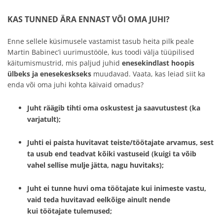
KAS TUNNED ÄRA ENNAST VÕI OMA JUHI?
Enne sellele küsimusele vastamist tasub heita pilk peale
Martin Babinec’i uurimustööle, kus toodi välja tüüpilised
käitumismustrid, mis paljud juhid
enesekindlast hoopis
ülbeks ja enesekeskseks
muudavad. Vaata, kas leiad siit ka
enda või oma juhi kohta käivaid omadus?
Juht
räägib tihti
oma oskustest ja saavutustest (ka
varjatult);
Juhti ei paista huvitavat teiste/töötajate arvamus, sest
ta
usub end teadvat kõiki vastuseid
(kuigi ta võib
vahel sellise mulje jätta, nagu huvitaks);
Juht
ei tunne huvi
oma töötajate kui
inimeste vastu
,
vaid teda huvitavad eelkõige ainult nende
kui
töötajate tulemused
;