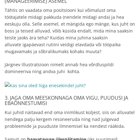
(MANAGEERIMISE) ASEMEL
Tähtis on vaadata oma positsiooni kui võimalust oma
töötajatele midagi pakkuda (nendele midagi anda) ja hea
eeskuju olla. Selle asemel, et mängida ego mänge, kus juht on
boss ja teised alluvad, võib küsida endalt, mida mina saaksin
teiste jaoks ära teha? Kuidas mina juhina saaksin
alluvate igapäevast rutiini veidigi elavdada või tööpaika
mugavamaks ja sõbralikumaks kohaks muuta?
Järgnev illustratsioon nimelt annab hea võrdluspildi
domineeriva ning andva juhi kohta.
3. JAGA OMA MEESKONNAGA OMA VIGU, PUUDUSI JA
EBAÕNNESTUMISI
Kui juhid näitavad end oma inimlikust küljest, siis on alluvatel
nendega palju kergem resoneeruda ning nad julgevad
probleemide ja puuduste ilmnemisel ka nendest rääkida.
Samuti on
haavatavuse ülesnäitamine
üks suurimaid