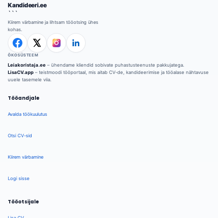
Kandideeri.ee
```
Kiirem värbamine ja lihtsam tööotsing ühes
kohas.
ÖKOSÜSTEEM
Leiakoristaja.ee
– ühendame kliendid sobivate puhastusteenuste pakkujatega.
LisaCV.app
– teistmoodi tööportaal, mis aitab CV-de, kandideerimise ja tööalase nähtavuse
uuele tasemele viia.
Tööandjale
Avalda töökuulutus
Otsi CV-sid
Kiirem värbamine
Logi sisse
Tööotsijale
Lisa CV