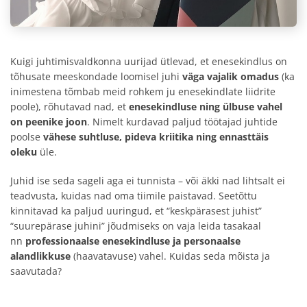
Kuigi juhtimisvaldkonna uurijad ütlevad, et enesekindlus on
tõhusate meeskondade loomisel juhi
väga vajalik omadus
(ka
inimestena tõmbab meid rohkem ju enesekindlate liidrite
poole), rõhutavad nad, et
enesekindluse ning ülbuse vahel
on peenike joon
. Nimelt kurdavad paljud töötajad juhtide
poolse
vähese suhtluse, pideva kriitika ning ennasttäis
oleku
üle.
Juhid ise seda sageli aga ei tunnista – või äkki nad lihtsalt ei
teadvusta, kuidas nad oma tiimile paistavad. Seetõttu
kinnitavad ka paljud uuringud, et “keskpärasest juhist”
“suurepärase juhini” jõudmiseks on vaja leida tasakaal
nn
professionaalse enesekindluse ja personaalse
alandlikkuse
(haavatavuse) vahel. Kuidas seda mõista ja
saavutada?