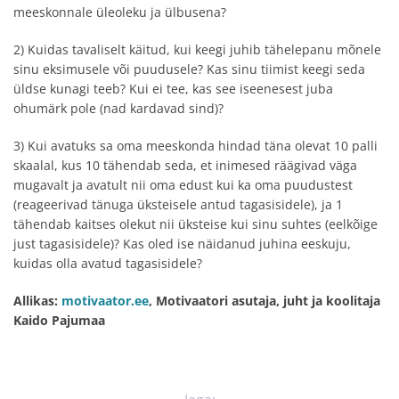
meeskonnale üleoleku ja ülbusena?
2) Kuidas tavaliselt käitud, kui keegi juhib tähelepanu mõnele
sinu eksimusele või puudusele? Kas sinu tiimist keegi seda
üldse kunagi teeb? Kui ei tee, kas see iseenesest juba
ohumärk pole (nad kardavad sind)?
3) Kui avatuks sa oma meeskonda hindad täna olevat 10 palli
skaalal, kus 10 tähendab seda, et inimesed räägivad väga
mugavalt ja avatult nii oma edust kui ka oma puudustest
(reageerivad tänuga üksteisele antud tagasisidele), ja 1
tähendab kaitses olekut nii üksteise kui sinu suhtes (eelkõige
just tagasisidele)? Kas oled ise näidanud juhina eeskuju,
kuidas olla avatud tagasisidele?
Allikas:
motivaator.ee
, Motivaatori asutaja, juht ja koolitaja
Kaido Pajumaa