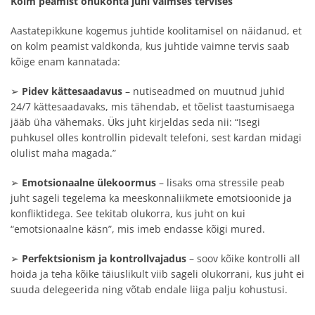
Kolm peamist ohukohta juhi vaimses tervises
Aastatepikkune kogemus juhtide koolitamisel on näidanud, et
on kolm peamist valdkonda, kus juhtide vaimne tervis saab
kõige enam kannatada:
➢
Pidev kättesaadavus
– nutiseadmed on muutnud juhid
24/7 kättesaadavaks, mis tähendab, et tõelist taastumisaega
jääb üha vähemaks. Üks juht kirjeldas seda nii: “Isegi
puhkusel olles kontrollin pidevalt telefoni, sest kardan midagi
olulist maha magada.”
➢
Emotsionaalne ülekoormus
– lisaks oma stressile peab
juht sageli tegelema ka meeskonnaliikmete emotsioonide ja
konfliktidega. See tekitab olukorra, kus juht on kui
“emotsionaalne käsn”, mis imeb endasse kõigi mured.
➢
Perfektsionism ja kontrollvajadus
– soov kõike kontrolli all
hoida ja teha kõike täiuslikult viib sageli olukorrani, kus juht ei
suuda delegeerida ning võtab endale liiga palju kohustusi.