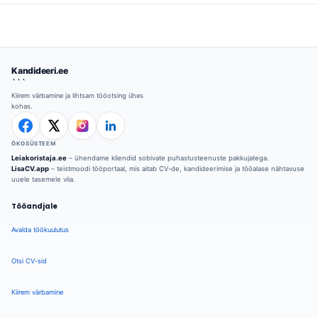
Kandideeri.ee
```
Kiirem värbamine ja lihtsam tööotsing ühes
kohas.
ÖKOSÜSTEEM
Leiakoristaja.ee
– ühendame kliendid sobivate puhastusteenuste pakkujatega.
LisaCV.app
– teistmoodi tööportaal, mis aitab CV-de, kandideerimise ja tööalase nähtavuse
uuele tasemele viia.
Tööandjale
Avalda töökuulutus
Otsi CV-sid
Kiirem värbamine