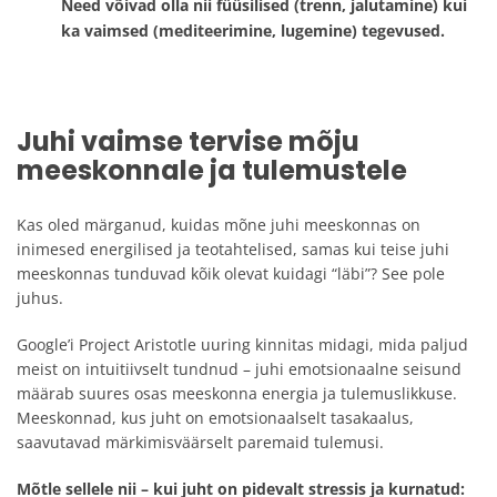
Need võivad olla nii füüsilised (trenn, jalutamine) kui
ka vaimsed (mediteerimine, lugemine) tegevused.
Juhi vaimse tervise mõju
meeskonnale ja tulemustele
Kas oled märganud, kuidas mõne juhi meeskonnas on
inimesed energilised ja teotahtelised, samas kui teise juhi
meeskonnas tunduvad kõik olevat kuidagi “läbi”? See pole
juhus.
Google’i Project Aristotle uuring kinnitas midagi, mida paljud
meist on intuitiivselt tundnud – juhi emotsionaalne seisund
määrab suures osas meeskonna energia ja tulemuslikkuse.
Meeskonnad, kus juht on emotsionaalselt tasakaalus,
saavutavad märkimisväärselt paremaid tulemusi.
Mõtle sellele nii – kui juht on pidevalt stressis ja kurnatud: