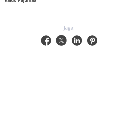
Kaido Pajumaa
Jaga: