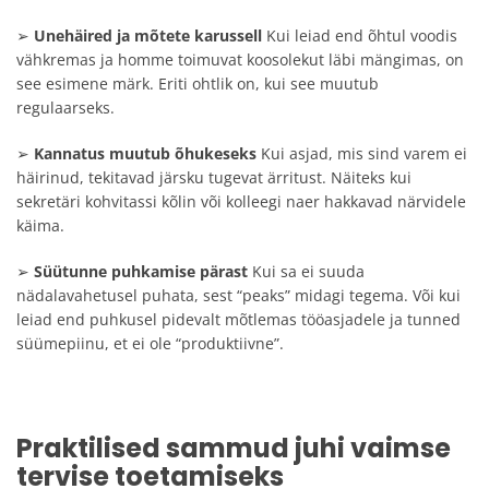
➢
Unehäired ja mõtete karussell
Kui leiad end õhtul voodis
vähkremas ja homme toimuvat koosolekut läbi mängimas, on
see esimene märk. Eriti ohtlik on, kui see muutub
regulaarseks.
➢
Kannatus muutub õhukeseks
Kui asjad, mis sind varem ei
häirinud, tekitavad järsku tugevat ärritust. Näiteks kui
sekretäri kohvitassi kõlin või kolleegi naer hakkavad närvidele
käima.
➢
Süütunne puhkamise pärast
Kui sa ei suuda
nädalavahetusel puhata, sest “peaks” midagi tegema. Või kui
leiad end puhkusel pidevalt mõtlemas tööasjadele ja tunned
süümepiinu, et ei ole “produktiivne”.
Praktilised sammud juhi vaimse
tervise toetamiseks