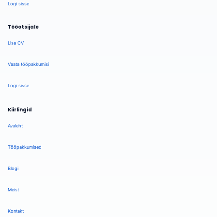
Logi sisse
Tööotsijale
Lisa CV
Vaata tööpakkumisi
Logi sisse
Kiirlingid
Avaleht
Tööpakkumised
Blogi
Meist
Kontakt