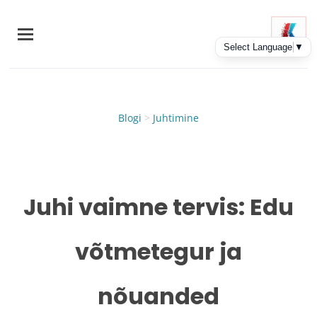
Skip
to
main
content
Blogi
>
Juhtimine
Juhi vaimne tervis: Edu
võtmetegur ja
nõuanded