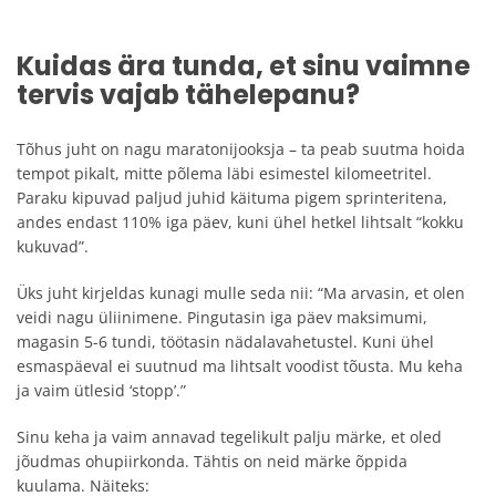
Kuidas ära tunda, et sinu vaimne
tervis vajab tähelepanu?
Tõhus juht on nagu maratonijooksja – ta peab suutma hoida
tempot pikalt, mitte põlema läbi esimestel kilomeetritel.
Paraku kipuvad paljud juhid käituma pigem sprinteritena,
andes endast 110% iga päev, kuni ühel hetkel lihtsalt “kokku
kukuvad”.
Üks juht kirjeldas kunagi mulle seda nii: “Ma arvasin, et olen
veidi nagu üliinimene. Pingutasin iga päev maksimumi,
magasin 5-6 tundi, töötasin nädalavahetustel. Kuni ühel
esmaspäeval ei suutnud ma lihtsalt voodist tõusta. Mu keha
ja vaim ütlesid ‘stopp’.”
Sinu keha ja vaim annavad tegelikult palju märke, et oled
jõudmas ohupiirkonda. Tähtis on neid märke õppida
kuulama. Näiteks: