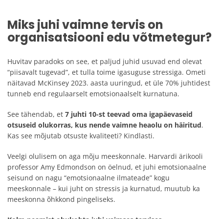
Miks juhi vaimne tervis on
organisatsiooni edu võtmetegur?
Huvitav paradoks on see, et paljud juhid usuvad end olevat
“piisavalt tugevad”, et tulla toime igasuguse stressiga. Ometi
näitavad McKinsey 2023. aasta uuringud, et üle 70% juhtidest
tunneb end regulaarselt emotsionaalselt kurnatuna.
See tähendab, et
7 juhti 10-st teevad oma igapäevaseid
otsuseid olukorras, kus nende vaimne heaolu on häiritud
.
Kas see mõjutab otsuste kvaliteeti? Kindlasti.
Veelgi olulisem on aga mõju meeskonnale. Harvardi ärikooli
professor Amy Edmondson on öelnud, et juhi emotsionaalne
seisund on nagu “emotsionaalne ilmateade” kogu
meeskonnale – kui juht on stressis ja kurnatud, muutub ka
meeskonna õhkkond pingeliseks.