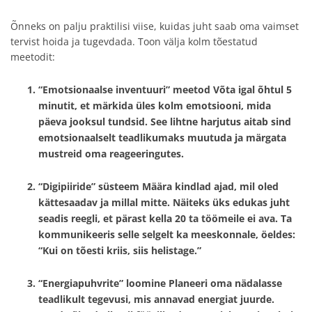
Õnneks on palju praktilisi viise, kuidas juht saab oma vaimset
tervist hoida ja tugevdada. Toon välja kolm tõestatud
meetodit:
“Emotsionaalse inventuuri” meetod
Võta igal õhtul 5
minutit, et märkida üles kolm emotsiooni, mida
päeva jooksul tundsid. See lihtne harjutus aitab sind
emotsionaalselt teadlikumaks muutuda ja märgata
mustreid oma reageeringutes.
“Digipiiride” süsteem
Määra kindlad ajad, mil oled
kättesaadav ja millal mitte. Näiteks üks edukas juht
seadis reegli, et pärast kella 20 ta töömeile ei ava. Ta
kommunikeeris selle selgelt ka meeskonnale, öeldes:
“Kui on tõesti kriis, siis helistage.”
“Energiapuhvrite” loomine
Planeeri oma nädalasse
teadlikult tegevusi, mis annavad energiat juurde.