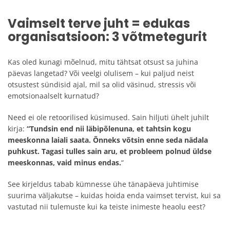
Vaimselt terve juht = edukas
organisatsioon: 3 võtmetegurit
Kas oled kunagi mõelnud, mitu tähtsat otsust sa juhina
päevas langetad? Või veelgi olulisem – kui paljud neist
otsustest sündisid ajal, mil sa olid väsinud, stressis või
emotsionaalselt kurnatud?
Need ei ole retoorilised küsimused. Sain hiljuti ühelt juhilt
kirja:
“Tundsin end nii läbipõlenuna, et tahtsin kogu
meeskonna laiali saata. Õnneks võtsin enne seda nädala
puhkust. Tagasi tulles sain aru, et probleem polnud üldse
meeskonnas, vaid minus endas.
“
See kirjeldus tabab kümnesse ühe tänapäeva juhtimise
suurima väljakutse – kuidas hoida enda vaimset tervist, kui sa
vastutad nii tulemuste kui ka teiste inimeste heaolu eest?