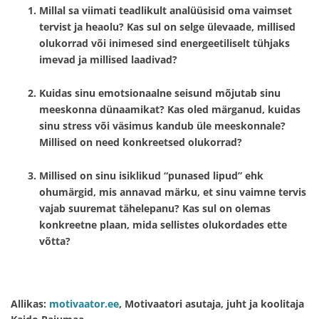
Millal sa viimati teadlikult analüüsisid oma vaimset
tervist ja heaolu? Kas sul on selge ülevaade, millised
olukorrad või inimesed sind energeetiliselt tühjaks
imevad ja millised laadivad?
Kuidas sinu emotsionaalne seisund mõjutab sinu
meeskonna dünaamikat? Kas oled märganud, kuidas
sinu stress või väsimus kandub üle meeskonnale?
Millised on need konkreetsed olukorrad?
Millised on sinu isiklikud “punased lipud” ehk
ohumärgid, mis annavad märku, et sinu vaimne tervis
vajab suuremat tähelepanu? Kas sul on olemas
konkreetne plaan, mida sellistes olukordades ette
võtta?
Allikas:
motivaator.ee
, Motivaatori asutaja, juht ja koolitaja