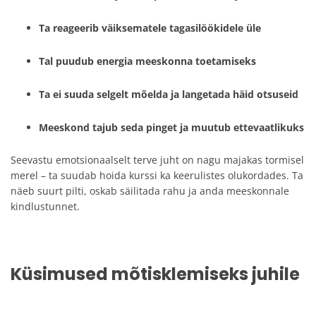
Ta reageerib väiksematele tagasilöökidele üle
Tal puudub energia meeskonna toetamiseks
Ta ei suuda selgelt mõelda ja langetada häid otsuseid
Meeskond tajub seda pinget ja muutub ettevaatlikuks
Seevastu emotsionaalselt terve juht on nagu majakas tormisel
merel – ta suudab hoida kurssi ka keerulistes olukordades. Ta
näeb suurt pilti, oskab säilitada rahu ja anda meeskonnale
kindlustunnet.
Küsimused mõtisklemiseks juhile