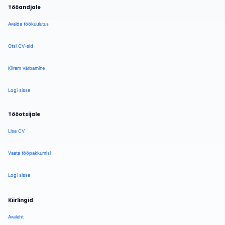
Tööandjale
Avalda töökuulutus
Otsi CV-sid
Kiirem värbamine
Logi sisse
Tööotsijale
Lisa CV
Vaata tööpakkumisi
Logi sisse
Kiirlingid
Avaleht