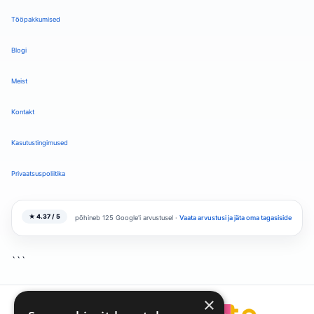
Tööpakkumised
Blogi
Meist
Kontakt
Kasutustingimused
Privaatsuspoliitika
★ 4.37 / 5
põhineb 125 Google'i arvustusel ·
Vaata arvustusi ja jäta oma tagasiside
```
×