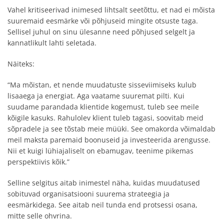
Vahel kritiseerivad inimesed lihtsalt seetõttu, et nad ei mõista
suuremaid eesmärke või põhjuseid mingite otsuste taga.
Sellisel juhul on sinu ülesanne need põhjused selgelt ja
kannatlikult lahti seletada.
Näiteks:
“Ma mõistan, et nende muudatuste sisseviimiseks kulub
lisaaega ja energiat. Aga vaatame suuremat pilti. Kui
suudame parandada klientide kogemust, tuleb see meile
kõigile kasuks. Rahulolev klient tuleb tagasi, soovitab meid
sõpradele ja see tõstab meie müüki. See omakorda võimaldab
meil maksta paremaid boonuseid ja investeerida arengusse.
Nii et kuigi lühiajaliselt on ebamugav, teenime pikemas
perspektiivis kõik.”
Selline selgitus aitab inimestel näha, kuidas muudatused
sobituvad organisatsiooni suurema strateegia ja
eesmärkidega. See aitab neil tunda end protsessi osana,
mitte selle ohvrina.