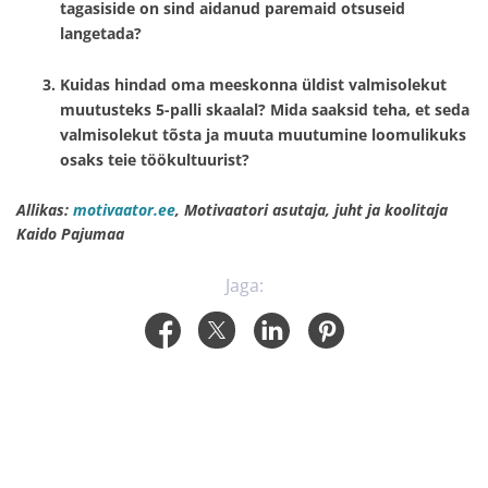
tagasiside on sind aidanud paremaid otsuseid
langetada?
Kuidas hindad oma meeskonna üldist valmisolekut
muutusteks 5-palli skaalal? Mida saaksid teha, et seda
valmisolekut tõsta ja muuta muutumine loomulikuks
osaks teie töökultuurist?
Allikas:
motivaator.ee
, Motivaatori asutaja, juht ja koolitaja
Kaido Pajumaa
Jaga: