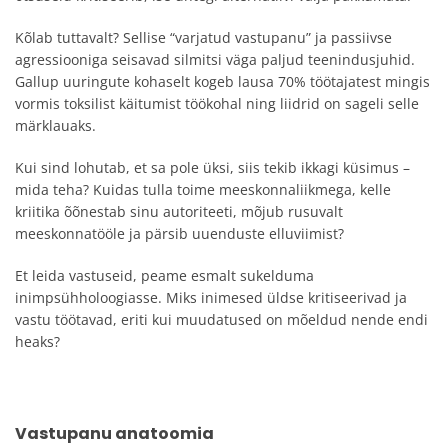
Kõlab tuttavalt? Sellise “varjatud vastupanu” ja passiivse
agressiooniga seisavad silmitsi väga paljud teenindusjuhid.
Gallup uuringute kohaselt kogeb lausa 70% töötajatest mingis
vormis toksilist käitumist töökohal ning liidrid on sageli selle
märklauaks.
Kui sind lohutab, et sa pole üksi, siis tekib ikkagi küsimus –
mida teha? Kuidas tulla toime meeskonnaliikmega, kelle
kriitika õõnestab sinu autoriteeti, mõjub rusuvalt
meeskonnatööle ja pärsib uuenduste elluviimist?
Et leida vastuseid, peame esmalt sukelduma
inimpsühholoogiasse. Miks inimesed üldse kritiseerivad ja
vastu töötavad, eriti kui muudatused on mõeldud nende endi
heaks?
Vastupanu anatoomia