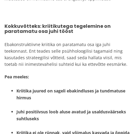
Kokkuvõtteks: kriitikutega tegelemine on
paratamatu osa juhi tööst
Ebakonstruktiivne kriitika on paratamatu osa iga juhi
teekonnast. Ent teades selle psühholoogilisi tagamaid ning
kasutades strateegilisi võtteid, saad seda hallata viisil, mis
toetab nii inimestevahelisi suhteid kui ka ettevõtte eesmärke.
Pea meeles:
Kriitika juured on sageli ebakindluses ja tundmatuse
hirmus
Juhi positiivsus loob aluse avatud ja usaldusväärseks
suhtluseks
Kriitika ei ole rünnak, vaid võimalus kasvada ja õppida