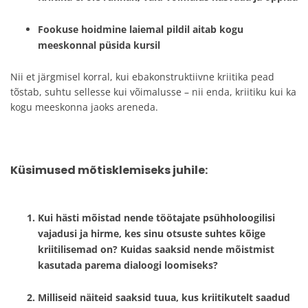
Fookuse hoidmine laiemal pildil aitab kogu
meeskonnal püsida kursil
Nii et järgmisel korral, kui ebakonstruktiivne kriitika pead
tõstab, suhtu sellesse kui võimalusse – nii enda, kriitiku kui ka
kogu meeskonna jaoks areneda.
Küsimused mõtisklemiseks juhile:
Kui hästi mõistad nende töötajate psühholoogilisi
vajadusi ja hirme, kes sinu otsuste suhtes kõige
kriitilisemad on? Kuidas saaksid nende mõistmist
kasutada parema dialoogi loomiseks?
Milliseid näiteid saaksid tuua, kus kriitikutelt saadud