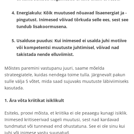
Energiakulu
: Kõik muutused nõuavad lisaenergiat ja -
pingutust. Inimesed võivad tõrkuda selle ees, sest see
tundub lisakoormusena.
Usalduse puudus
: Kui inimesed ei usalda juhi motiive
või kompetentsi muutuste juhtimisel, võivad nad
takistada nende elluviimist.
Mõistes paremini vastupanu juuri, saame mõelda
strateegiatele, kuidas nendega toime tulla. Järgnevalt pakun
sulle välja 5 võtet, mida saad sujuvaks muutuste läbiviimiseks
kasutada.
1. Ära võta kriitikat isiklikult
Esiteks, proovi mõista, et kriitika ei ole peaaegu kunagi isiklik.
Inimesed kritiseerivad sageli muutusi, sest nad kardavad
tundmatut või tunnevad end ohustatuna. See ei ole sinu kui
juhi või inimese vastu suunatud.