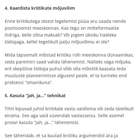
4. Kaardista kriitikute mõjuvõim
Enne kriitikutega otsest tegelemist püüa aru saada nende
positsioonist meeskonnas. Kas tegu on mitteformaalse
liidriga, kelle sõna maksab? Või pigem üksiku hääleka
töötajaga, kellel tegelikult palju mõjuvõimu ei ole?
Mida täpsemalt mõistad kriitiku rolli meeskonna dünaamikas,
seda paremini saad valida lähenemist. Näiteks väga mõjuka,
ent skeptilise töötaja puhul võib olla mõistlik kaasata teda
muutuste planeerimisse algusest peale, et ta tunneks end
protsessi “omanikuna”.
5. Kasuta “jah, ja…” tehnikat
Tihti kipuvad juhid kriitikale vastu vaidlema või seda täielikult
eirama. See aga vaid süvendab vastasseisu. Selle asemel
proovi kasuta “jah, ja…” lähenemist.
See tähendab, et sa kuulad kriitiku argumendid ära ja