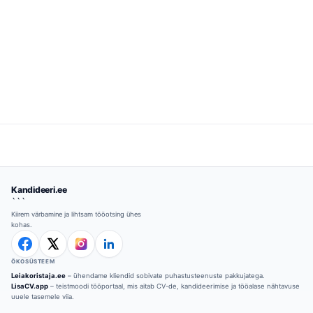
Kandideeri.ee
```
Kiirem värbamine ja lihtsam tööotsing ühes
kohas.
ÖKOSÜSTEEM
Leiakoristaja.ee
– ühendame kliendid sobivate puhastusteenuste pakkujatega.
LisaCV.app
– teistmoodi tööportaal, mis aitab CV-de, kandideerimise ja tööalase nähtavuse
uuele tasemele viia.