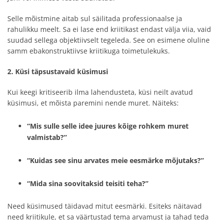
Selle mõistmine aitab sul säilitada professionaalse ja
rahulikku meelt. Sa ei lase end kriitikast endast välja viia, vaid
suudad sellega objektiivselt tegeleda. See on esimene oluline
samm ebakonstruktiivse kriitikuga toimetulekuks.
2. Küsi täpsustavaid küsimusi
Kui keegi kritiseerib ilma lahendusteta, küsi neilt avatud
küsimusi, et mõista paremini nende muret. Näiteks:
“Mis sulle selle idee juures kõige rohkem muret
valmistab?”
“Kuidas see sinu arvates meie eesmärke mõjutaks?”
“Mida sina soovitaksid teisiti teha?”
Need küsimused täidavad mitut eesmärki. Esiteks näitavad
need kriitikule, et sa väärtustad tema arvamust ja tahad teda