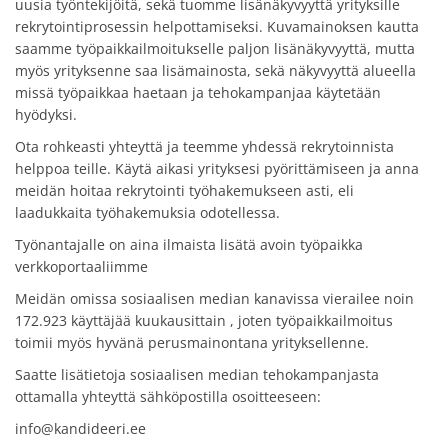
uusia työntekijöitä, sekä tuomme lisänäkyvyyttä yrityksille
rekrytointiprosessin helpottamiseksi. Kuvamainoksen kautta
saamme työpaikkailmoitukselle paljon lisänäkyvyyttä, mutta
myös yrityksenne saa lisämainosta, sekä näkyvyyttä alueella
missä työpaikkaa haetaan ja tehokampanjaa käytetään
hyödyksi.
Ota rohkeasti yhteyttä ja teemme yhdessä rekrytoinnista
helppoa teille. Käytä aikasi yrityksesi pyörittämiseen ja anna
meidän hoitaa rekrytointi työhakemukseen asti, eli
laadukkaita työhakemuksia odotellessa.
Työnantajalle on aina ilmaista lisätä avoin työpaikka
verkkoportaaliimme
Meidän omissa sosiaalisen median kanavissa vierailee noin
172.923 käyttäjää kuukausittain , joten työpaikkailmoitus
toimii myös hyvänä perusmainontana yrityksellenne.
Saatte lisätietoja sosiaalisen median tehokampanjasta
ottamalla yhteyttä sähköpostilla osoitteeseen:
info@kandideeri.ee