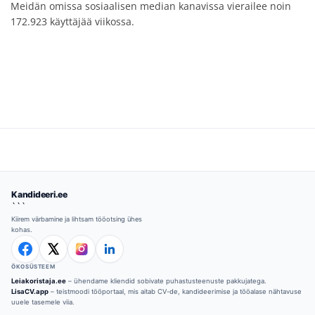
Meidän omissa sosiaalisen median kanavissa vierailee noin
172.923 käyttäjää viikossa.
Kandideeri.ee
```
Kiirem värbamine ja lihtsam tööotsing ühes
kohas.
ÖKOSÜSTEEM
Leiakoristaja.ee
– ühendame kliendid sobivate puhastusteenuste pakkujatega.
LisaCV.app
– teistmoodi tööportaal, mis aitab CV-de, kandideerimise ja tööalase nähtavuse
uuele tasemele viia.