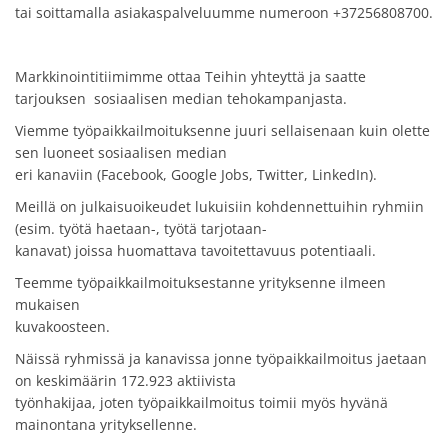
tai soittamalla asiakaspalveluumme numeroon +37256808700.
Markkinointitiimimme ottaa Teihin yhteyttä ja saatte
tarjouksen sosiaalisen median tehokampanjasta.
Viemme työpaikkailmoituksenne juuri sellaisenaan kuin olette
sen luoneet sosiaalisen median
eri kanaviin (Facebook, Google Jobs, Twitter, LinkedIn).
Meillä on julkaisuoikeudet lukuisiin kohdennettuihin ryhmiin
(esim. työtä haetaan-, työtä tarjotaan-
kanavat) joissa huomattava tavoitettavuus potentiaali.
Teemme työpaikkailmoituksestanne yrityksenne ilmeen
mukaisen
kuvakoosteen.
Näissä ryhmissä ja kanavissa jonne työpaikkailmoitus jaetaan
on keskimäärin 172.923 aktiivista
työnhakijaa, joten työpaikkailmoitus toimii myös hyvänä
mainontana yrityksellenne.