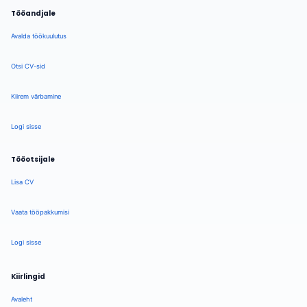
Tööandjale
Avalda töökuulutus
Otsi CV-sid
Kiirem värbamine
Logi sisse
Tööotsijale
Lisa CV
Vaata tööpakkumisi
Logi sisse
Kiirlingid
Avaleht