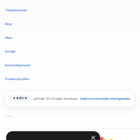
Tööpakkumised
Blogi
Meist
Kontakt
Kasutustingimused
Privaatsuspoliitika
★ 4.37 / 5
põhineb 125 Google'i arvustusel ·
Vaata arvustusi ja jäta oma tagasiside
```
×