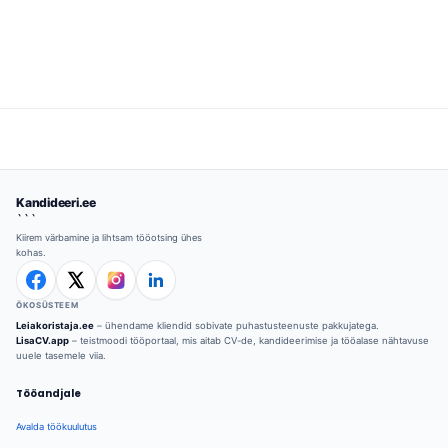
Kandideeri.ee
```
Kiirem värbamine ja lihtsam tööotsing ühes
kohas.
ÖKOSÜSTEEM
Leiakoristaja.ee
– ühendame kliendid sobivate puhastusteenuste pakkujatega.
LisaCV.app
– teistmoodi tööportaal, mis aitab CV-de, kandideerimise ja tööalase nähtavuse
uuele tasemele viia.
Tööandjale
Avalda töökuulutus