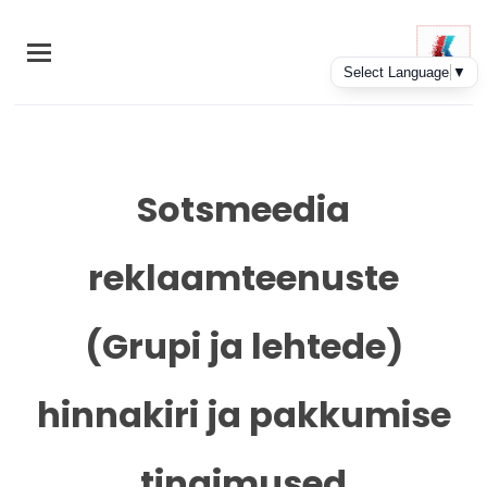
Skip
to
main
content
Sotsmeedia
reklaamteenuste
(Grupi ja lehtede)
hinnakiri ja pakkumise
tingimused