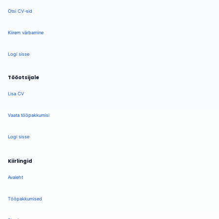
Otsi CV-sid
Kiirem värbamine
Logi sisse
Tööotsijale
Lisa CV
Vaata tööpakkumisi
Logi sisse
Kiirlingid
Avaleht
Tööpakkumised