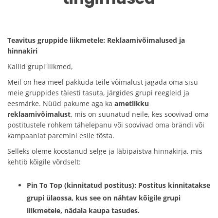
Teavitus gruppide liikmetele: Reklaamivõimalused ja
hinnakiri
Kallid grupi liikmed,
Meil on hea meel pakkuda teile võimalust jagada oma sisu
meie gruppides täiesti tasuta, järgides grupi reegleid ja
eesmärke. Nüüd pakume aga ka
ametlikku
reklaamivõimalust
, mis on suunatud neile, kes soovivad oma
postitustele rohkem tähelepanu või soovivad oma brändi või
kampaaniat paremini esile tõsta.
Selleks oleme koostanud selge ja läbipaistva hinnakirja, mis
kehtib kõigile võrdselt:
Pin To Top (kinnitatud postitus):
Postitus kinnitatakse
grupi ülaossa, kus see on nähtav kõigile grupi
liikmetele, nädala kaupa tasudes.