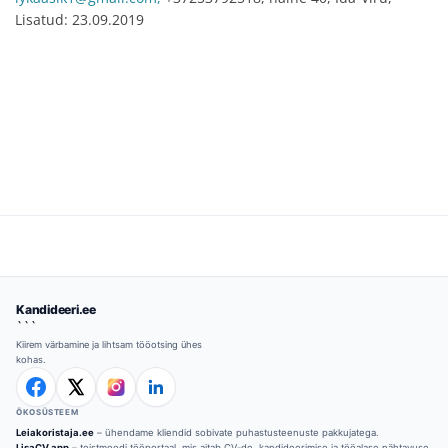
Lisatud: 23.09.2019
Kandideeri.ee
```
Kiirem värbamine ja lihtsam tööotsing ühes
kohas.
ÖKOSÜSTEEM
Leiakoristaja.ee
– ühendame kliendid sobivate puhastusteenuste pakkujatega.
LisaCV.app
– teistmoodi tööportaal, mis aitab CV-de, kandideerimise ja tööalase nähtavuse