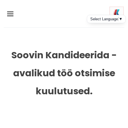
Skip
to
main
content
Soovin Kandideerida -
avalikud töö otsimise
kuulutused.