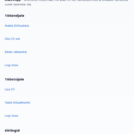
uuele tasemele viia.
Tööandjale
Avalda töökuulutus
Otsi CV-sid
Kiirem värbamine
Logi sisse
Tööotsijale
Lisa CV
Vaata tööpakkumisi
Logi sisse
Kiirlingid