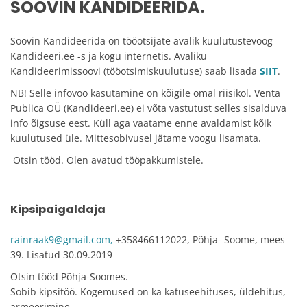
SOOVIN KANDIDEERIDA.
Soovin Kandideerida on tööotsijate avalik kuulutustevoog
Kandideeri.ee -s ja kogu internetis. Avaliku
Kandideerimissoovi (tööotsimiskuulutuse) saab lisada
SIIT
.
NB! Selle infovoo kasutamine on kõigile omal riisikol. Venta
Publica OÜ (Kandideeri.ee) ei võta vastutust selles sisalduva
info õigsuse eest. Küll aga vaatame enne avaldamist kõik
kuulutused üle. Mittesobivusel jätame voogu lisamata.
Otsin tööd. Olen avatud tööpakkumistele.
Kipsipaigaldaja
rainraak9@gmail.com,
+358466112022, Põhja- Soome, mees
39. Lisatud 30.09.2019
Otsin tööd Põhja-Soomes.
Sobib kipsitöö. Kogemused on ka katuseehituses, üldehitus,
armeerimine.