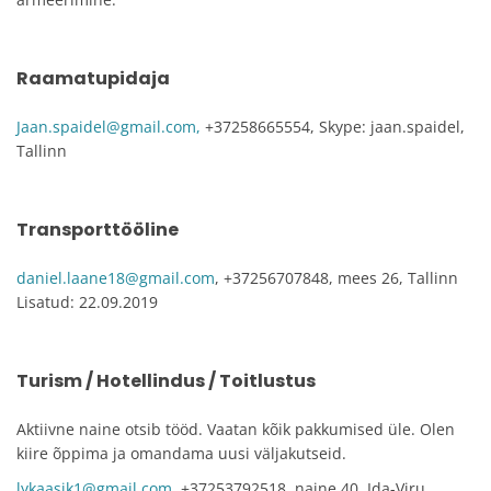
Raamatupidaja
Jaan.spaidel@gmail.com,
+37258665554, Skype: jaan.spaidel,
Tallinn
Transporttööline
daniel.laane18@gmail.com
, +37256707848, mees 26, Tallinn
Lisatud: 22.09.2019
Turism / Hotellindus / Toitlustus
Aktiivne naine otsib tööd. Vaatan kõik pakkumised üle. Olen
kiire õppima ja omandama uusi väljakutseid.
lykaasik1@gmail.com,
+37253792518, naine 40, Ida-Viru,