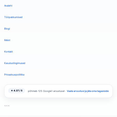
Avaleht
Tööpakkumised
Blogi
Meist
Kontakt
Kasutustingimused
Privaatsuspoliitika
★ 4.37 / 5
põhineb 125 Google'i arvustusel ·
Vaata arvustusi ja jäta oma tagasiside
```