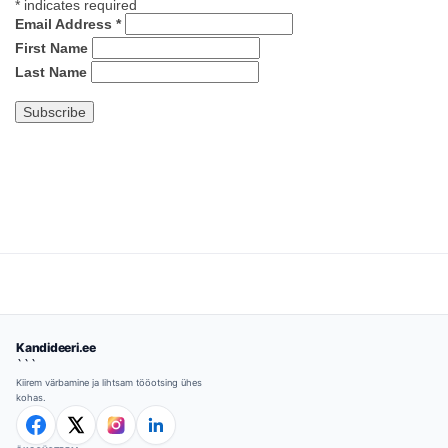
*
indicates required
Email Address
*
First Name
Last Name
Kandideeri.ee
```
Kiirem värbamine ja lihtsam tööotsing ühes
kohas.