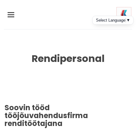
Skip
to
main
content
Rendipersonal
Soovin tööd
tõõjõuvahendusfirma
renditöötajana