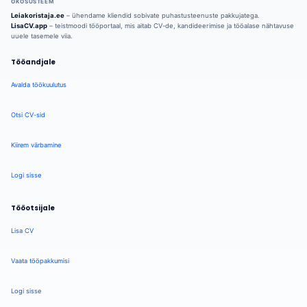
ÖKOSÜSTEEM
Leiakoristaja.ee
– ühendame kliendid sobivate puhastusteenuste pakkujatega.
LisaCV.app
– teistmoodi tööportaal, mis aitab CV-de, kandideerimise ja tööalase nähtavuse
uuele tasemele viia.
Tööandjale
Avalda töökuulutus
Otsi CV-sid
Kiirem värbamine
Logi sisse
Tööotsijale
Lisa CV
Vaata tööpakkumisi
Logi sisse