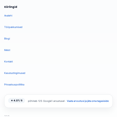
Kiirlingid
Avaleht
Tööpakkumised
Blogi
Meist
Kontakt
Kasutustingimused
Privaatsuspoliitika
★ 4.37 / 5
põhineb 125 Google'i arvustusel ·
Vaata arvustusi ja jäta oma tagasiside
```