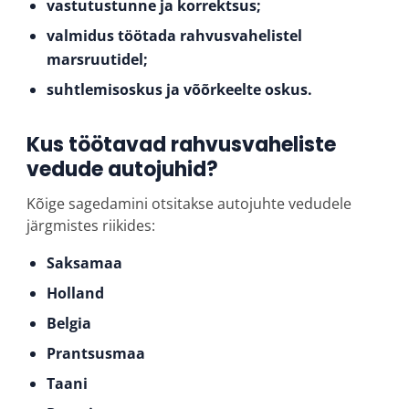
vastutustunne ja korrektsus;
valmidus töötada rahvusvahelistel
marsruutidel;
suhtlemisoskus ja võõrkeelte oskus.
Kus töötavad rahvusvaheliste
vedude autojuhid?
Kõige sagedamini otsitakse autojuhte vedudele
järgmistes riikides:
Saksamaa
Holland
Belgia
Prantsusmaa
Taani