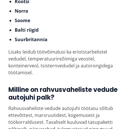
Rootsi
Norra
Soome
Balti riigid
Suurbritannia
Lisaks leidub töövõimalusi ka eriotstarbelistel
vedudel, temperatuurirežiimiga veostel,
konteinerveol, tsisternvedudel ja autorongidega
töötamisel.
Milline on rahvusvaheliste vedude
autojuhi palk?
Rahvusvaheliste vedude autojuhi töötasu sõltub
ettevõttest, marsruutidest, kogemusest ja
töökorraldusest. Tavaliselt kuuluvad tasupaketti