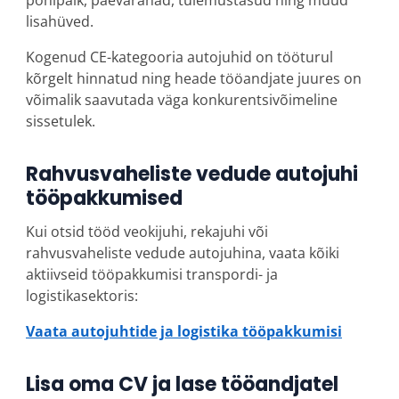
põhipalk, päevarahad, tulemustasud ning muud
lisahüved.
Kogenud CE-kategooria autojuhid on tööturul
kõrgelt hinnatud ning heade tööandjate juures on
võimalik saavutada väga konkurentsivõimeline
sissetulek.
Rahvusvaheliste vedude autojuhi
tööpakkumised
Kui otsid tööd veokijuhi, rekajuhi või
rahvusvaheliste vedude autojuhina, vaata kõiki
aktiivseid tööpakkumisi transpordi- ja
logistikasektoris:
Vaata autojuhtide ja logistika tööpakkumisi
Lisa oma CV ja lase tööandjatel