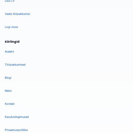
Lisa CV
Vaata tööpakkumisi
Logi sisse
Kiirlingid
Avaleht
Tööpakkumised
Blogi
Meist
Kontakt
Kasutustingimused
Privaatsuspoliitika