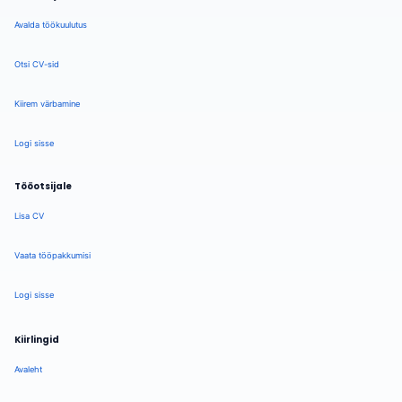
Avalda töökuulutus
Otsi CV-sid
Kiirem värbamine
Logi sisse
Tööotsijale
Lisa CV
Vaata tööpakkumisi
Logi sisse
Kiirlingid
Avaleht