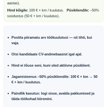
aastas).
Hind kõigile:
100 € + km / kuulutus.
Püsikliendile:
–50%
soodustus (50 € + km / kuulutus).
Postita
piiramatu arv
töökuulutusi — nii tihti, kui
vaja.
Otsi kandidaate
CV-andmebaasist
igal ajal.
Hind ei tõuse
seni, kuni oled aktiivne püsiklient.
Jagamisteenus –50% püsikliendile:
100 € + km → 50
€ + km / kuulutus.
Paindlik kasutus: logi sisse, avalda pakkumised ja
täida töökohad kiiremini.