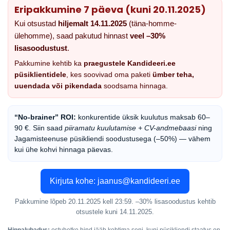
Eripakkumine 7 päeva (kuni 20.11.2025)
Kui otsustad
hiljemalt 14.11.2025
(täna-homme-
ülehomme), saad pakutud hinnast
veel –30%
lisasoodustust
.
Pakkumine kehtib ka
praegustele Kandideeri.ee
püsiklientidele
, kes soovivad oma paketi
ümber teha,
uuendada või pikendada
soodsama hinnaga.
“No-brainer” ROI:
konkurentide üksik kuulutus maksab 60–
90 €. Siin saad
piiramatu kuulutamise + CV-andmebaasi
ning
Jagamisteenuse püsikliendi soodustusega (–50%) — vähem
kui ühe kohvi hinnaga päevas.
Kirjuta kohe: jaanus@kandideeri.ee
Pakkumine lõpeb 20.11.2025 kell 23:59. –30% lisasoodustus kehtib
otsustele kuni 14.11.2025.