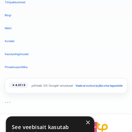
Tööpakkumised
Blogi
Meist
Kontakt
Kasutustingimused
Privaatsuspoliitika
★ 4.37 / 5
põhineb 125 Google'i arvustusel ·
Vaata arvustusi ja jäta oma tagasiside
```
×
See veebisait kasutab
```