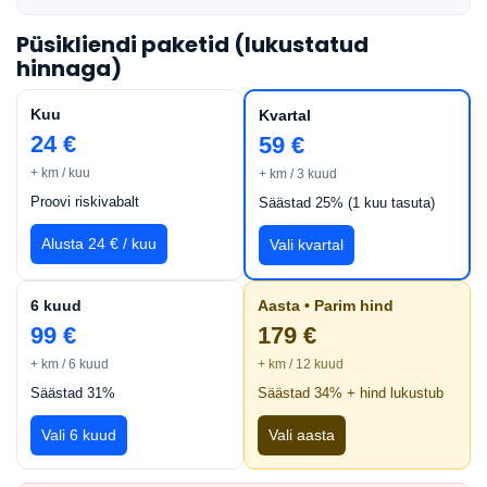
Püsikliendi paketid (lukustatud
hinnaga)
Kuu
Kvartal
24 €
59 €
+ km / kuu
+ km / 3 kuud
Proovi riskivabalt
Säästad 25% (1 kuu tasuta)
Alusta 24 € / kuu
Vali kvartal
6 kuud
Aasta • Parim hind
99 €
179 €
+ km / 6 kuud
+ km / 12 kuud
Säästad 31%
Säästad 34% + hind lukustub
Vali 6 kuud
Vali aasta