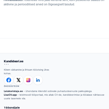
Hinnalubadus:
ostuhetke hind jääb kehtima seni, kuni püsikliendi staatus on
aktiivne ja perioodilised arved on õigeaegselt tasutud.
Kandideeri.ee
```
Kiirem värbamine ja lihtsam tööotsing ühes
kohas.
ÖKOSÜSTEEM
Leiakoristaja.ee
– ühendame kliendid sobivate puhastusteenuste pakkujatega.
LisaCV.app
– teistmoodi tööportaal, mis aitab CV-de, kandideerimise ja tööalase nähtavuse
uuele tasemele viia.
Tööandjale