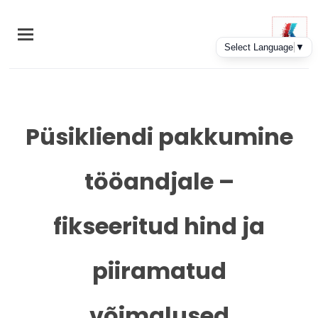
Skip
to
main
content
Püsikliendi pakkumine
tööandjale –
fikseeritud hind ja
piiramatud
võimalused