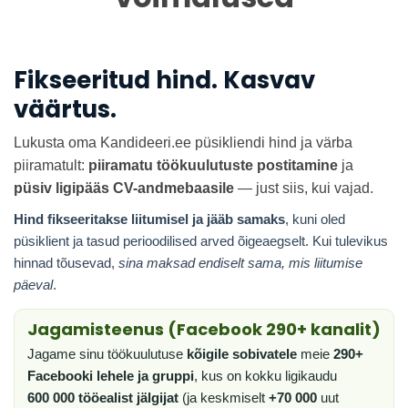
Fikseeritud hind. Kasvav
väärtus.
Lukusta oma Kandideeri.ee püsikliendi hind ja värba
piiramatult:
piiramatu töökuulutuste postitamine
ja
püsiv ligipääs CV-andmebaasile
— just siis, kui vajad.
Hind fikseeritakse liitumisel ja jääb samaks
, kuni oled
püsiklient ja tasud perioodilised arved õigeaegselt. Kui tulevikus
hinnad tõusevad,
sina maksad endiselt sama, mis liitumise
päeval
.
Jagamisteenus (Facebook 290+ kanalit)
Jagame sinu töökuulutuse
kõigile sobivatele
meie
290+
Facebooki lehele ja gruppi
, kus on kokku ligikaudu
600 000 tööealist jälgijat
(ja keskmiselt
+70 000
uut