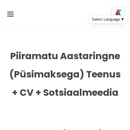
Skip
to
main
content
Piiramatu Aastaringne
(Püsimaksega) Teenus
+ CV + Sotsiaalmeedia