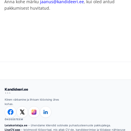
Anna kohe märku
jaanus@kandideeri.ee
, kui oled antud
pakkumisest huvitatud.
Kandideeri.ee
```
Kiirem värbamine ja lihtsam tööotsing ühes
kohas.
ÖKOSÜSTEEM
Leiakoristaja.ee
– ühendame kliendid sobivate puhastusteenuste pakkujatega.
LisaCV.app
– teistmoodi tööportaal, mis aitab CV-de, kandideerimise ja tööalase nähtavuse