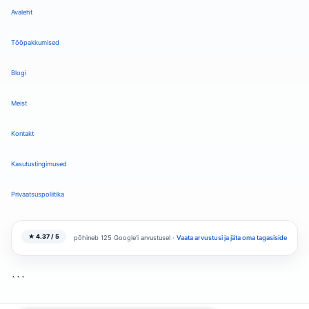
Avaleht
Tööpakkumised
Blogi
Meist
Kontakt
Kasutustingimused
Privaatsuspoliitika
★ 4.37 / 5
põhineb 125 Google'i arvustusel ·
Vaata arvustusi ja jäta oma tagasiside
```