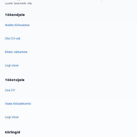
uuele tasemele viia.
Tööandjale
Avalda töökuulutus
Otsi CV-sid
Kiirem värbamine
Logi sisse
Tööotsijale
Lisa CV
Vaata tööpakkumisi
Logi sisse
Kiirlingid