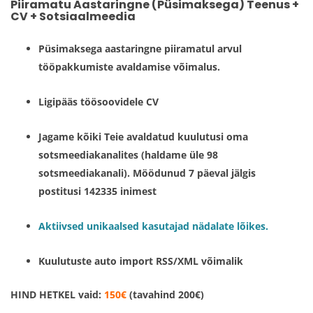
Piiramatu Aastaringne (Püsimaksega) Teenus +
CV + Sotsiaalmeedia
Püsimaksega aastaringne piiramatul arvul
tööpakkumiste avaldamise võimalus.
Ligipääs töösoovidele CV
Jagame kõiki Teie avaldatud kuulutusi oma
sotsmeediakanalites (haldame üle 98
sotsmeediakanali). Möödunud 7 päeval jälgis
postitusi 142335 inimest
Aktiivsed unikaalsed kasutajad nädalate lõikes.
Kuulutuste auto import RSS/XML võimalik
HIND HETKEL vaid:
150€
(tavahind 200€)