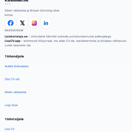
Kandideeri.ee
```
Kiirem värbamine ja lihtsam tööotsing ühes
kohas.
ÖKOSÜSTEEM
Leiakoristaja.ee
– ühendame kliendid sobivate puhastusteenuste pakkujatega.
LisaCV.app
– teistmoodi tööportaal, mis aitab CV-de, kandideerimise ja tööalase nähtavuse
uuele tasemele viia.
Tööandjale
Avalda töökuulutus
Otsi CV-sid
Kiirem värbamine
Logi sisse
Tööotsijale
Lisa CV