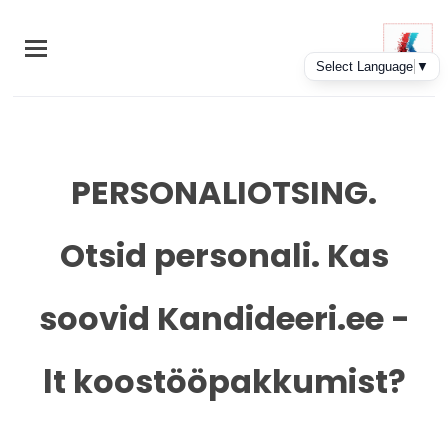
Skip
to
main
content
PERSONALIOTSING.
Otsid personali. Kas
soovid Kandideeri.ee -
lt koostööpakkumist?