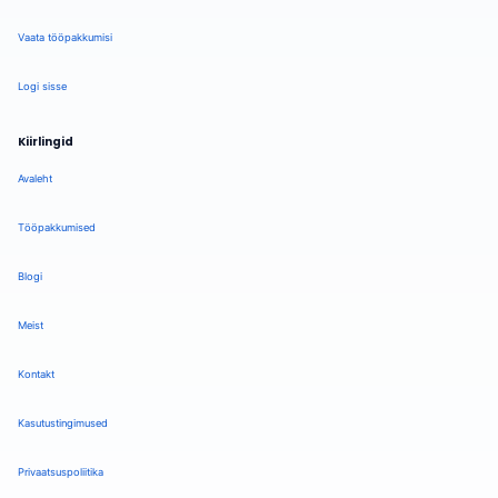
Vaata tööpakkumisi
Logi sisse
Kiirlingid
Avaleht
Tööpakkumised
Blogi
Meist
Kontakt
Kasutustingimused
Privaatsuspoliitika