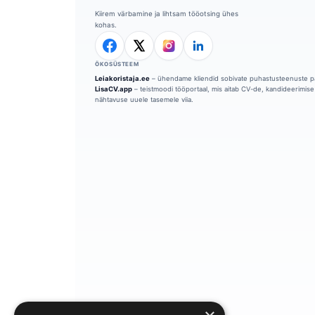
```
Kiirem värbamine ja lihtsam tööotsing ühes
kohas.
ÖKOSÜSTEEM
Leiakoristaja.ee
– ühendame kliendid sobivate puhastusteenuste p
LisaCV.app
– teistmoodi tööportaal, mis aitab CV-de, kandideerimise 
nähtavuse uuele tasemele viia.
```