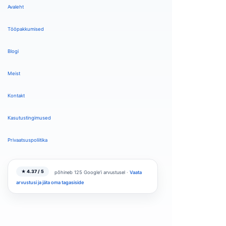
Avaleht
Tööpakkumised
Blogi
Meist
Kontakt
Kasutustingimused
Privaatsuspoliitika
★ 4.37 / 5
põhineb 125 Google'i arvustusel ·
Vaata
arvustusi ja jäta oma tagasiside