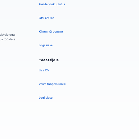
Avalda töökuulutus
Otsi CV-sid
Kiirem värbamine
akkujatega.
ja tööalase
Logi sisse
Tööotsijale
Lisa CV
Vaata tööpakkumisi
Logi sisse