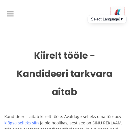
Skip
to
main
content
Kiirelt tööle -
Kandideeri tarkvara
aitab
Kandideeri - aitab kiirelt tööle. Avaldage selleks oma töösoov -
klõpsa selleks siin
ja ole hoolikas, sest see on SINU REKLAAM,