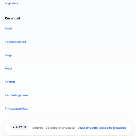
Logi sisse
Kiirlingid
Avaleht
Tööpakkumised
Blogi
Meist
Kontakt
Kasutustingimused
Privaatsuspoliitika
★ 4.37 / 5
põhineb 125 Google'i arvustusel ·
Vaata arvustusi ja jäta oma tagasiside