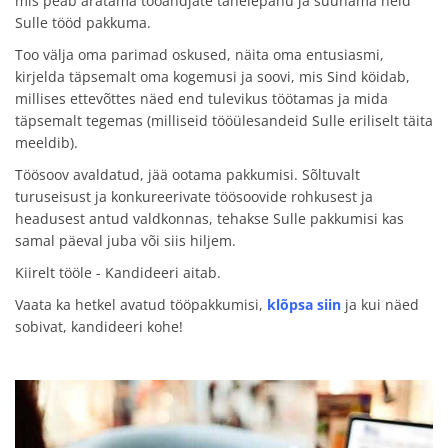
mis peab äratama tööandjate tähelepanu ja suunama neid
Sulle tööd pakkuma.
Too välja oma parimad oskused, näita oma entusiasmi,
kirjelda täpsemalt oma kogemusi ja soovi, mis Sind köidab,
millises ettevõttes näed end tulevikus töötamas ja mida
täpsemalt tegemas (milliseid tööülesandeid Sulle eriliselt täita
meeldib).
Töösoov avaldatud, jää ootama pakkumisi. Sõltuvalt
turuseisust ja konkureerivate töösoovide rohkusest ja
headusest antud valdkonnas, tehakse Sulle pakkumisi kas
samal päeval juba või siis hiljem.
Kiirelt tööle - Kandideeri aitab.
Vaata ka hetkel avatud tööpakkumisi,
klõpsa siin
ja kui näed
sobivat, kandideeri kohe!