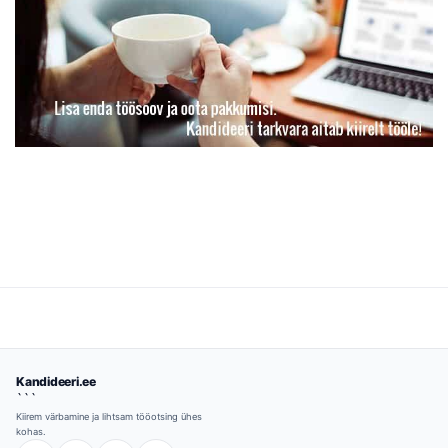
Kandideeri.ee
```
Kiirem värbamine ja lihtsam tööotsing ühes
kohas.