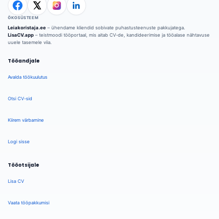
ÖKOSÜSTEEM
Leiakoristaja.ee
– ühendame kliendid sobivate puhastusteenuste pakkujatega.
LisaCV.app
– teistmoodi tööportaal, mis aitab CV-de, kandideerimise ja tööalase nähtavuse
uuele tasemele viia.
Tööandjale
Avalda töökuulutus
Otsi CV-sid
Kiirem värbamine
Logi sisse
Tööotsijale
Lisa CV
Vaata tööpakkumisi