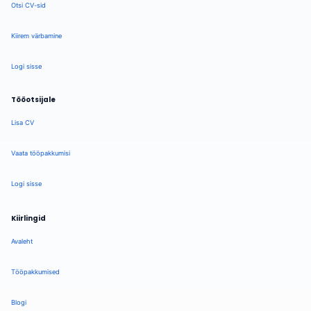
Otsi CV-sid
Kiirem värbamine
Logi sisse
Tööotsijale
Lisa CV
Vaata tööpakkumisi
Logi sisse
Kiirlingid
Avaleht
Tööpakkumised
Blogi