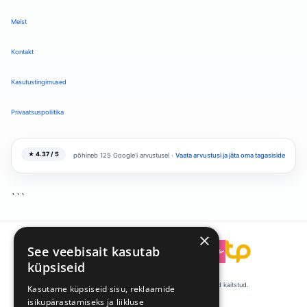
Meist
Kontakt
Kasutustingimused
Privaatsuspoliitika
★ 4.37 / 5
põhineb 125 Google'i arvustusel ·
Vaata arvustusi ja jäta oma tagasiside
```
×
See veebisait kasutab
```
küpsiseid
© 2008-2026 Talentpool by Kandideeri. Kõik õigused kaitstud.
Kasutame küpsiseid sisu, reklaamide
isikupärastamiseks ja liikluse