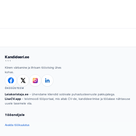
Kandideeri.ee
```
Kiirem värbamine ja lihtsam tööotsing ühes
kohas.
ÖKOSÜSTEEM
Leiakoristaja.ee
– ühendame kliendid sobivate puhastusteenuste pakkujatega.
LisaCV.app
– teistmoodi tööportaal, mis aitab CV-de, kandideerimise ja tööalase nähtavuse
uuele tasemele viia.
Tööandjale
Avalda töökuulutus