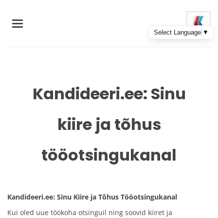
Skip
to
main
content
Kandideeri.ee: Sinu
kiire ja tõhus
tööotsingukanal
Kandideeri.ee: Sinu Kiire ja Tõhus Tööotsingukanal
Kui oled uue töökoha otsinguil ning soovid kiiret ja