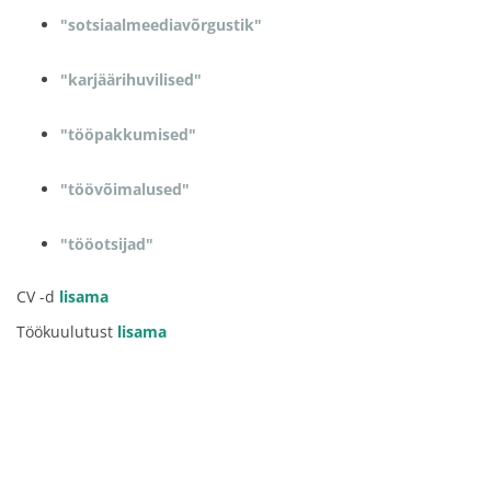
"sotsiaalmeediavõrgustik"
"karjäärihuvilised"
"tööpakkumised"
"töövõimalused"
"tööotsijad"
CV -d
lisama
Töökuulutust
lisama