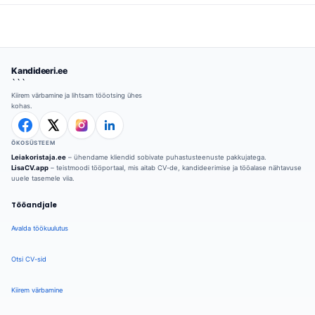
Kandideeri.ee
```
Kiirem värbamine ja lihtsam tööotsing ühes
kohas.
ÖKOSÜSTEEM
Leiakoristaja.ee
– ühendame kliendid sobivate puhastusteenuste pakkujatega.
LisaCV.app
– teistmoodi tööportaal, mis aitab CV-de, kandideerimise ja tööalase nähtavuse
uuele tasemele viia.
Tööandjale
Avalda töökuulutus
Otsi CV-sid
Kiirem värbamine