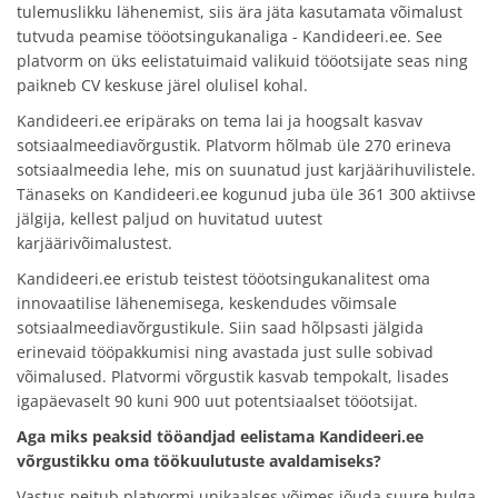
tulemuslikku lähenemist, siis ära jäta kasutamata võimalust
tutvuda peamise tööotsingukanaliga - Kandideeri.ee. See
platvorm on üks eelistatuimaid valikuid tööotsijate seas ning
paikneb CV keskuse järel olulisel kohal.
Kandideeri.ee eripäraks on tema lai ja hoogsalt kasvav
sotsiaalmeediavõrgustik. Platvorm hõlmab üle 270 erineva
sotsiaalmeedia lehe, mis on suunatud just karjäärihuvilistele.
Tänaseks on Kandideeri.ee kogunud juba üle 361 300 aktiivse
jälgija, kellest paljud on huvitatud uutest
karjäärivõimalustest.
Kandideeri.ee eristub teistest tööotsingukanalitest oma
innovaatilise lähenemisega, keskendudes võimsale
sotsiaalmeediavõrgustikule. Siin saad hõlpsasti jälgida
erinevaid tööpakkumisi ning avastada just sulle sobivad
võimalused. Platvormi võrgustik kasvab tempokalt, lisades
igapäevaselt 90 kuni 900 uut potentsiaalset tööotsijat.
Aga miks peaksid tööandjad eelistama Kandideeri.ee
võrgustikku oma töökuulutuste avaldamiseks?
Vastus peitub platvormi unikaalses võimes jõuda suure hulga