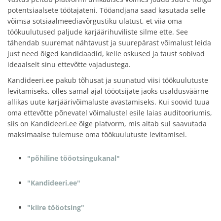
potentsiaalsete töötajateni. Tööandjana saad kasutada selle
võimsa sotsiaalmeediavõrgustiku ulatust, et viia oma
töökuulutused paljude karjäärihuviliste silme ette. See
tähendab suuremat nähtavust ja suurepärast võimalust leida
just need õiged kandidaadid, kelle oskused ja taust sobivad
ideaalselt sinu ettevõtte vajadustega.
Kandideeri.ee pakub tõhusat ja suunatud viisi töökuulutuste
levitamiseks, olles samal ajal tööotsijate jaoks usaldusväärne
allikas uute karjäärivõimaluste avastamiseks. Kui soovid tuua
oma ettevõtte põnevatel võimalustel esile laias auditooriumis,
siis on Kandideeri.ee õige platvorm, mis aitab sul saavutada
maksimaalse tulemuse oma töökuulutuste levitamisel.
"põhiline tööotsingukanal"
"Kandideeri.ee"
"kiire tööotsing"