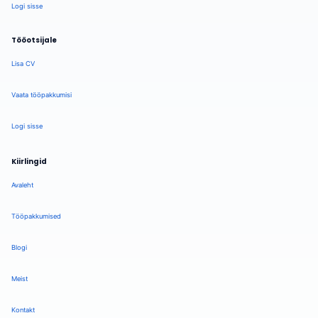
Logi sisse
Tööotsijale
Lisa CV
Vaata tööpakkumisi
Logi sisse
Kiirlingid
Avaleht
Tööpakkumised
Blogi
Meist
Kontakt