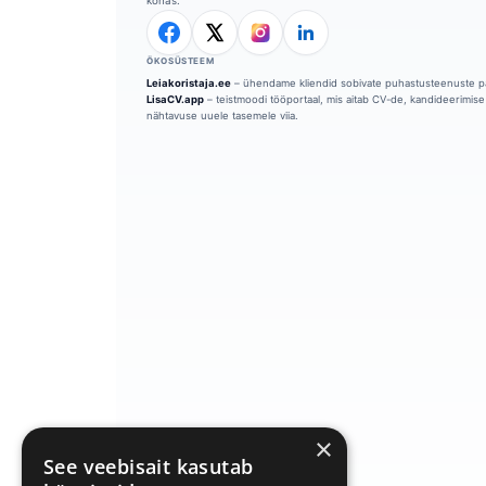
kohas.
ÖKOSÜSTEEM
Leiakoristaja.ee
– ühendame kliendid sobivate puhastusteenuste p
LisaCV.app
– teistmoodi tööportaal, mis aitab CV-de, kandideerimise 
nähtavuse uuele tasemele viia.
```
×
See veebisait kasutab