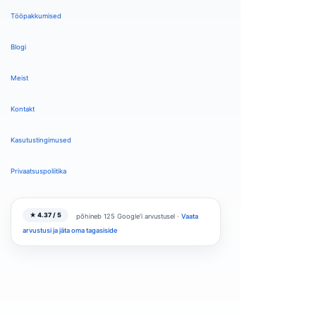
Tööpakkumised
Blogi
Meist
Kontakt
Kasutustingimused
Privaatsuspoliitika
★ 4.37 / 5
põhineb 125 Google'i arvustusel ·
Vaata
arvustusi ja jäta oma tagasiside