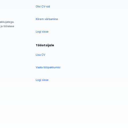
Otsi CV-sid
Kiirem värbamine
akkujatega.
ja tööalase
Logi sisse
Tööotsijale
Lisa CV
Vaata tööpakkumisi
Logi sisse