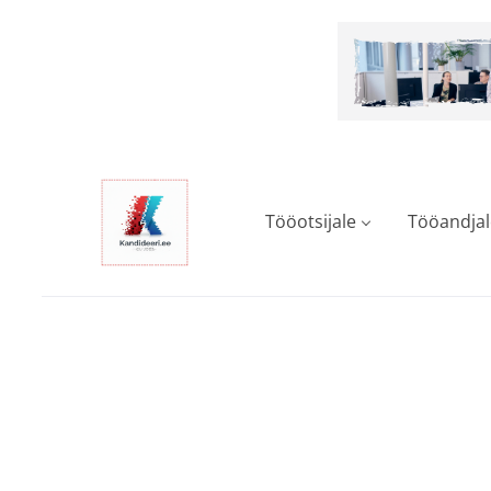
Skip
to
main
content
Tööotsijale
Tööandjal