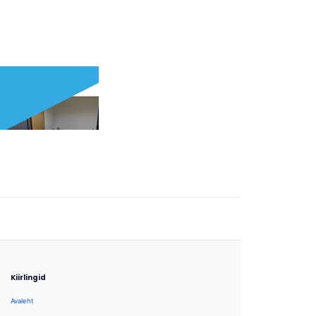
Kiirlingid
Avaleht