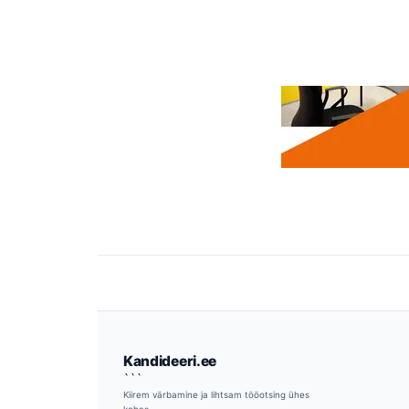
Kandideeri.ee
```
Kiirem värbamine ja lihtsam tööotsing ühes