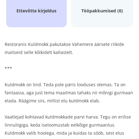
Ettevõtte kirjeldus
Tööpakkumised (0)
Restoranis Kuldmokk pakutakse Vahemere äärsete riikide
maitseid selle kõikidelt kallastelt.
***
Kuldmokk on lind. Teda pole päris looduses olemas. Ta on
fantaasia, aga just tema maailmas tahaks nii mõnigi gurmaan
elada. Räägime siis, millist elu kuldmokk elab.
Vaatlejad kohtavad kuldmokkade parvi harva. Tegu on erilise
linnuliigiga, keda iseloomustab eelkõige gurmaanlus.
Kuldmokk valib hoolega, mida ja kuidas ta sööb, sest elus