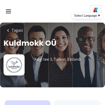
Skip
to
main
content
Tagasi
Kuldmokk OÜ
Falgi tee 3, Tallinn, Estland