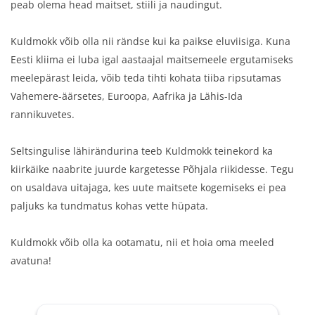
peab olema head maitset, stiili ja naudingut.
Kuldmokk võib ol
la nii rändse kui ka paikse eluviisiga. Kuna
Eesti kliima ei luba igal aastaajal maitsemeele ergutamiseks
meelepärast leida, võib teda tihti kohata tiiba ripsutamas
Vahemere-äärsetes, Euroopa, Aafrika ja Lähis-Ida
rannikuvetes.
Seltsingulise lähirändurina teeb Kuldmokk teinekord ka
kiirkäike naabrite juurde kargetesse Põhjala riikidesse. Tegu
on usaldava uitajaga, kes uute maitsete kogemiseks ei pea
paljuks ka tundmatus kohas vette hüpata.
Kuldmokk võib olla ka ootamatu, nii et hoia oma meeled
avatuna!