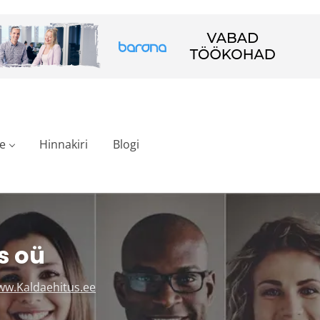
e
Hinnakiri
Blogi
s oü
w.Kaldaehitus.ee