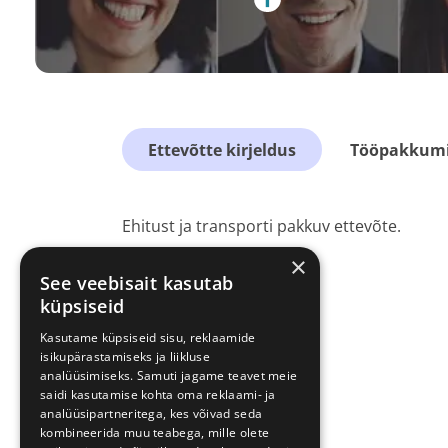
Ettevõtte kirjeldus
Tööpakkumis
Ehitust ja transporti pakkuv ettevõte.
×
See veebisait kasutab
küpsiseid
Kasutame küpsiseid sisu, reklaamide
isikupärastamiseks ja liikluse
analüüsimiseks. Samuti jagame teavet meie
saidi kasutamise kohta oma reklaami- ja
analüüsipartneritega, kes võivad seda
kombineerida muu teabega, mille olete